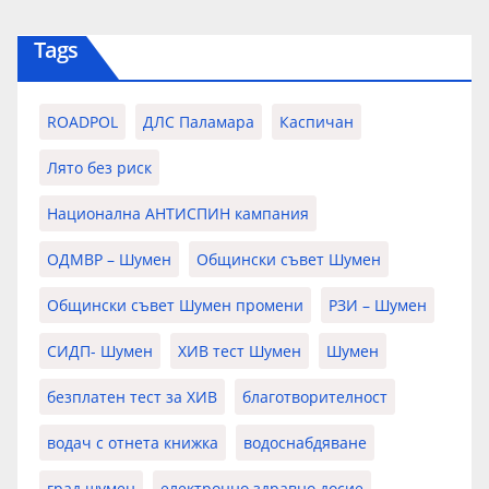
Tags
ROADPOL
ДЛС Паламара
Каспичан
Лято без риск
Национална АНТИСПИН кампания
ОДМВР – Шумен
Общински съвет Шумен
Общински съвет Шумен промени
РЗИ – Шумен
СИДП- Шумен
ХИВ тест Шумен
Шумен
безплатен тест за ХИВ
благотворителност
водач с отнета книжка
водоснабдяване
град шумен
електронно здравно досие