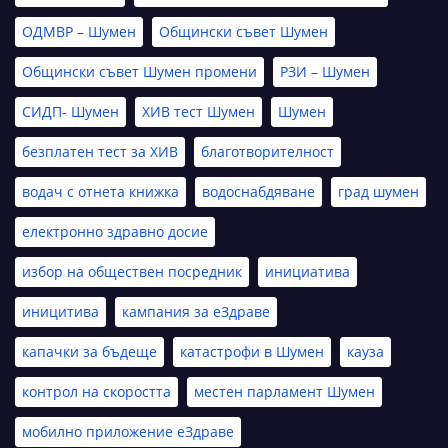
ОДМВР – Шумен
Общински съвет Шумен
Общински съвет Шумен промени
РЗИ – Шумен
СИДП- Шумен
ХИВ тест Шумен
Шумен
безплатен тест за ХИВ
благотворителност
водач с отнета книжка
водоснабдяване
град шумен
електронно здравно досие
избор на обществен посредник
инициатива
иницитива
кампания за еЗдраве
капачки за бъдеще
катастрофи в Шумен
кауза
контрол на скоростта
местен парламент Шумен
мобилно приложение еЗдраве