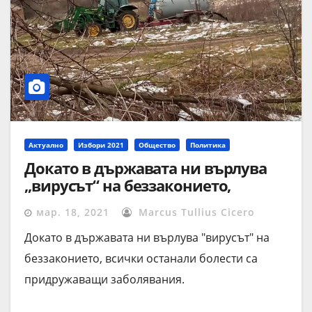
Актуално
Избори 2021
Общество
Политика
Докато в държавата ни върлува
„вирусът“ на беззаконието,
всички останали болести са
мар. 18, 2021
Marcus Tullius Cicero
придружаващи заболявания.
Докато в държавата ни върлува "вирусът" на
беззаконието, всички останали болести са
придружаващи заболявания.