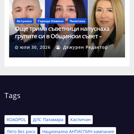
Актуално
Горещи Новини
Политика
Още трима съветници напуснаха
групите си в Общински съвет –
Шумен
юли 30, 2026
Дежурен Редактор
Tags
ROADPOL
ДЛС Паламара
Каспичан
Лято без риск
Национална АНТИСПИН кампания