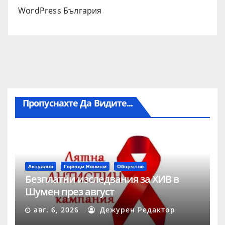
WordPress България
Пропуснахте Да Видите...
Актуално
Горещи Новини
Общество
Безплатни изследвания за ХИВ в
Шумен през август
авг. 6, 2026
Дежурен Редактор