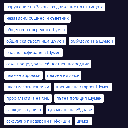
нарушение на Закона за движение по пътищата
независим общински съветник
обществен посредник Шумен
общински съветници Шумен
омбудсман на Шумен
опасно шофиране в Шумен
осма процедура за обществен посредник
пламен абровски
пламен николов
пластмасови капачки
превишена скорост Шумен
профилактика на ХИВ
пътна полиция Шумен
санкция за дрифт
сдвояване на еЗдраве
сексуално предавани инфекции
шумен