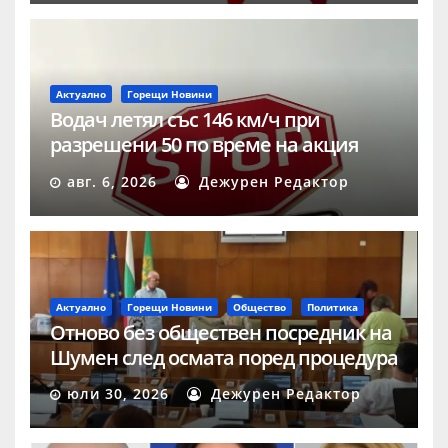
Актуално
Горещи Новини
Водач летял със 146 км/ч при
разрешени 50 по време на акция
„Скорост“ в Шумен
авг. 6, 2026
Дежурен Редактор
Актуално
Горещи Новини
Общество
Политика
Отново без обществен посредник на
Шумен след осмата поред процедура
юли 30, 2026
Дежурен Редактор