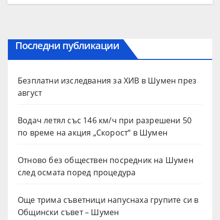
Последни публикации
Безплатни изследвания за ХИВ в Шумен през
август
Водач летял със 146 км/ч при разрешени 50
по време на акция „Скорост“ в Шумен
Отново без обществен посредник на Шумен
след осмата поред процедура
Още трима съветници напуснаха групите си в
Общински съвет – Шумен