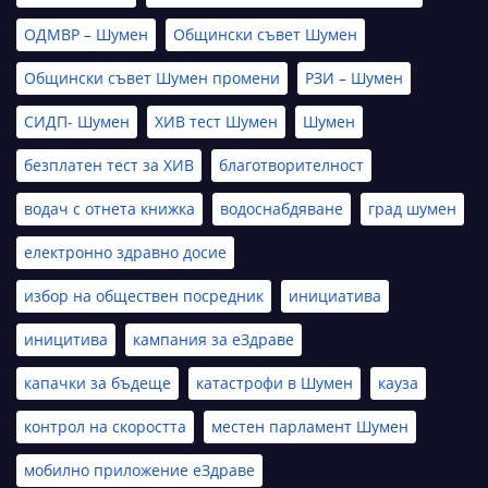
ОДМВР – Шумен
Общински съвет Шумен
Общински съвет Шумен промени
РЗИ – Шумен
СИДП- Шумен
ХИВ тест Шумен
Шумен
безплатен тест за ХИВ
благотворителност
водач с отнета книжка
водоснабдяване
град шумен
електронно здравно досие
избор на обществен посредник
инициатива
иницитива
кампания за еЗдраве
капачки за бъдеще
катастрофи в Шумен
кауза
контрол на скоростта
местен парламент Шумен
мобилно приложение еЗдраве