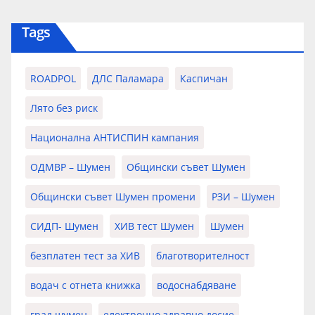
Tags
ROADPOL
ДЛС Паламара
Каспичан
Лято без риск
Национална АНТИСПИН кампания
ОДМВР – Шумен
Общински съвет Шумен
Общински съвет Шумен промени
РЗИ – Шумен
СИДП- Шумен
ХИВ тест Шумен
Шумен
безплатен тест за ХИВ
благотворителност
водач с отнета книжка
водоснабдяване
град шумен
електронно здравно досие