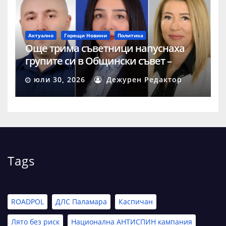
Актуално
Горещи Новини
Политика
Още трима съветници напуснаха
групите си в Общински съвет –
Шумен
юли 30, 2026
Дежурен Редактор
Tags
ROADPOL
ДЛС Паламара
Каспичан
Лято без риск
Национална АНТИСПИН кампания