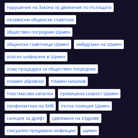
нарушение на Закона за движение по пътищата
независим общински съветник
обществен посредник Шумен
общински съветници Шумен
омбудсман на Шумен
опасно шофиране в Шумен
осма процедура за обществен посредник
пламен абровски
пламен николов
пластмасови капачки
превишена скорост Шумен
профилактика на ХИВ
пътна полиция Шумен
санкция за дрифт
сдвояване на еЗдраве
сексуално предавани инфекции
шумен