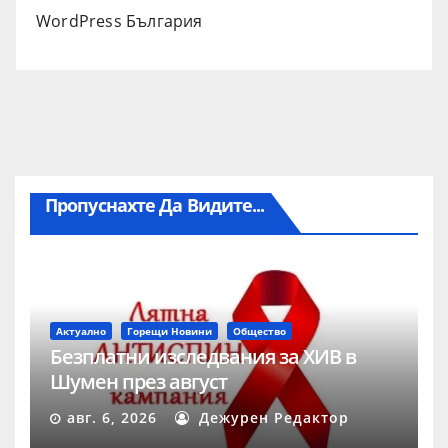
WordPress България
Пропуснахте Да Видите...
Актуално
Горещи Новини
Общество
Безплатни изследвания за ХИВ в
Шумен през август
авг. 6, 2026
Дежурен Редактор