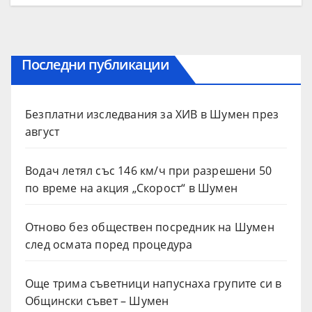
Последни публикации
Безплатни изследвания за ХИВ в Шумен през
август
Водач летял със 146 км/ч при разрешени 50
по време на акция „Скорост“ в Шумен
Отново без обществен посредник на Шумен
след осмата поред процедура
Още трима съветници напуснаха групите си в
Общински съвет – Шумен