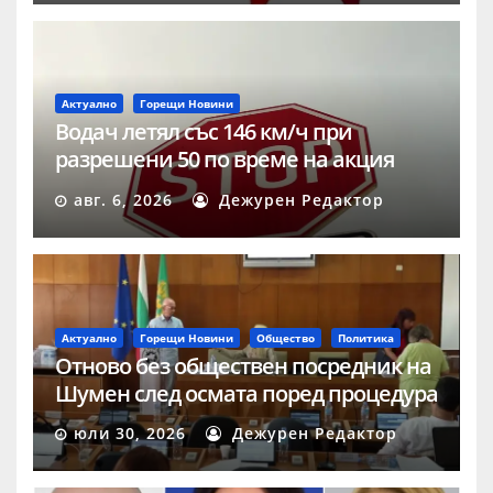
Актуално
Горещи Новини
Водач летял със 146 км/ч при
разрешени 50 по време на акция
„Скорост“ в Шумен
авг. 6, 2026
Дежурен Редактор
Актуално
Горещи Новини
Общество
Политика
Отново без обществен посредник на
Шумен след осмата поред процедура
юли 30, 2026
Дежурен Редактор