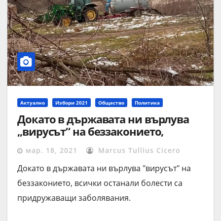
Актуално
Избори 2021
Общество
Политика
Докато в държавата ни върлува
„вирусът“ на беззаконието,
всички останали болести са
мар. 18, 2021
Marcus Tullius Cicero
придружаващи заболявания.
Докато в държавата ни върлува "вирусът" на
беззаконието, всички останали болести са
придружаващи заболявания.