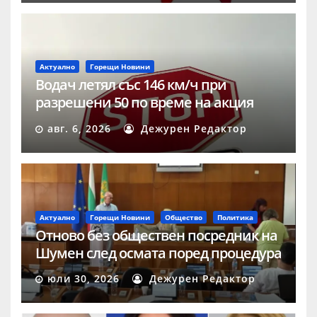
Актуално
Горещи Новини
Водач летял със 146 км/ч при
разрешени 50 по време на акция
„Скорост“ в Шумен
авг. 6, 2026
Дежурен Редактор
Актуално
Горещи Новини
Общество
Политика
Отново без обществен посредник на
Шумен след осмата поред процедура
юли 30, 2026
Дежурен Редактор