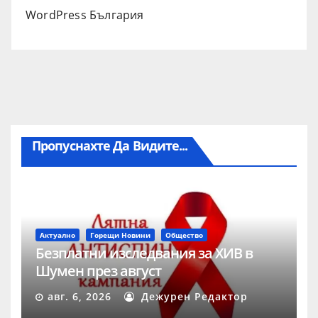
WordPress България
Пропуснахте Да Видите...
Актуално
Горещи Новини
Общество
Безплатни изследвания за ХИВ в
Шумен през август
авг. 6, 2026
Дежурен Редактор