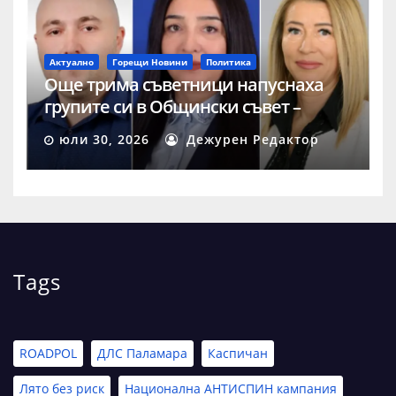
Актуално
Горещи Новини
Политика
Още трима съветници напуснаха
групите си в Общински съвет –
Шумен
юли 30, 2026
Дежурен Редактор
Tags
ROADPOL
ДЛС Паламара
Каспичан
Лято без риск
Национална АНТИСПИН кампания