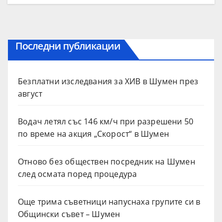
Последни публикации
Безплатни изследвания за ХИВ в Шумен през
август
Водач летял със 146 км/ч при разрешени 50
по време на акция „Скорост“ в Шумен
Отново без обществен посредник на Шумен
след осмата поред процедура
Още трима съветници напуснаха групите си в
Общински съвет – Шумен