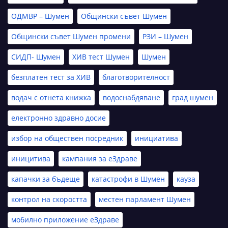
ОДМВР – Шумен
Общински съвет Шумен
Общински съвет Шумен промени
РЗИ – Шумен
СИДП- Шумен
ХИВ тест Шумен
Шумен
безплатен тест за ХИВ
благотворителност
водач с отнета книжка
водоснабдяване
град шумен
електронно здравно досие
избор на обществен посредник
инициатива
иницитива
кампания за еЗдраве
капачки за бъдеще
катастрофи в Шумен
кауза
контрол на скоростта
местен парламент Шумен
мобилно приложение еЗдраве