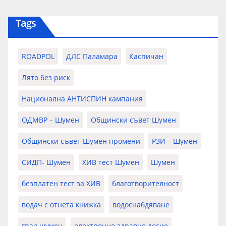
Tags
ROADPOL
ДЛС Паламара
Каспичан
Лято без риск
Национална АНТИСПИН кампания
ОДМВР – Шумен
Общински съвет Шумен
Общински съвет Шумен промени
РЗИ – Шумен
СИДП- Шумен
ХИВ тест Шумен
Шумен
безплатен тест за ХИВ
благотворителност
водач с отнета книжка
водоснабдяване
град шумен
електронно здравно досие