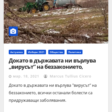
Актуално
Избори 2021
Общество
Политика
Докато в държавата ни върлува
„вирусът“ на беззаконието,
всички останали болести са
мар. 18, 2021
Marcus Tullius Cicero
придружаващи заболявания.
Докато в държавата ни върлува "вирусът" на
беззаконието, всички останали болести са
придружаващи заболявания.