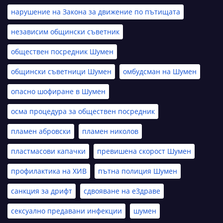
нарушение на Закона за движение по пътищата
независим общински съветник
обществен посредник Шумен
общински съветници Шумен
омбудсман на Шумен
опасно шофиране в Шумен
осма процедура за обществен посредник
пламен абровски
пламен николов
пластмасови капачки
превишена скорост Шумен
профилактика на ХИВ
пътна полиция Шумен
санкция за дрифт
сдвояване на еЗдраве
сексуално предавани инфекции
шумен