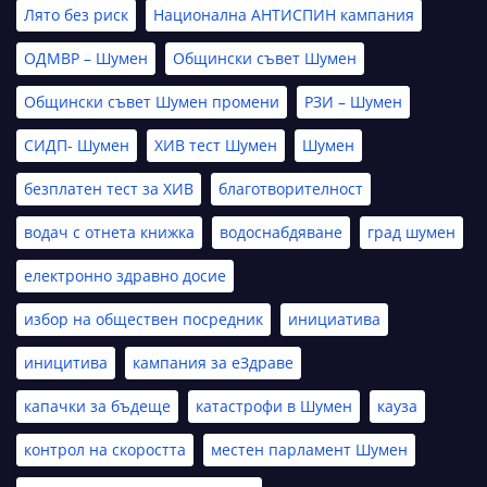
Лято без риск
Национална АНТИСПИН кампания
ОДМВР – Шумен
Общински съвет Шумен
Общински съвет Шумен промени
РЗИ – Шумен
СИДП- Шумен
ХИВ тест Шумен
Шумен
безплатен тест за ХИВ
благотворителност
водач с отнета книжка
водоснабдяване
град шумен
електронно здравно досие
избор на обществен посредник
инициатива
иницитива
кампания за еЗдраве
капачки за бъдеще
катастрофи в Шумен
кауза
контрол на скоростта
местен парламент Шумен