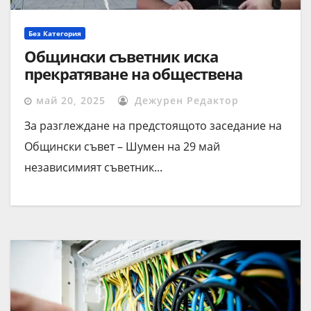
Без Категория
Общински съветник иска
прекратяване на обществена
поръчка за техника към
май 20, 2025
Дежурен Редактор
компостиращата инсталация
За разглеждане на предстоящото заседание на
Общински съвет – Шумен на 29 май
независимият съветник...