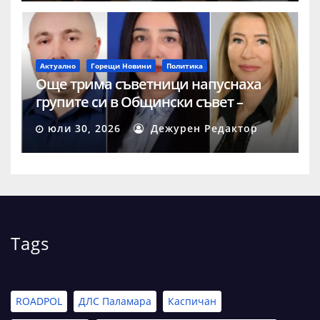
Актуално
Горещи Новини
Политика
Още трима съветници напуснаха
групите си в Общински съвет –
Шумен
юли 30, 2026
Дежурен Редактор
Tags
ROADPOL
ДЛС Паламара
Каспичан