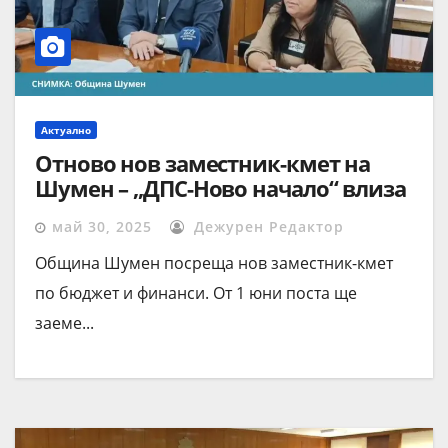
Актуално
Отново нов заместник-кмет на
Шумен – „ДПС-Ново начало“ влиза
в управлението на общината
май 30, 2025
Дежурен Редактор
Община Шумен посреща нов заместник-кмет
по бюджет и финанси. От 1 юни поста ще
заеме...