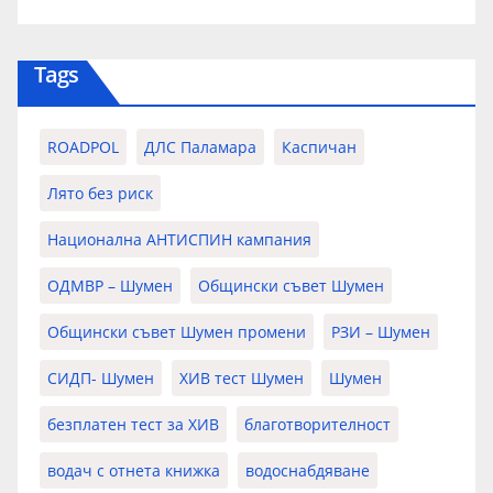
Tags
ROADPOL
ДЛС Паламара
Каспичан
Лято без риск
Национална АНТИСПИН кампания
ОДМВР – Шумен
Общински съвет Шумен
Общински съвет Шумен промени
РЗИ – Шумен
СИДП- Шумен
ХИВ тест Шумен
Шумен
безплатен тест за ХИВ
благотворителност
водач с отнета книжка
водоснабдяване