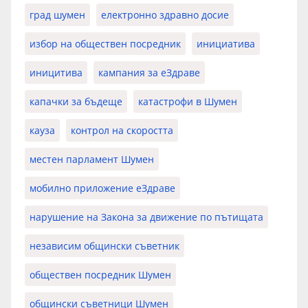
град шумен
електронно здравно досие
избор на обществен посредник
инициатива
иницитива
кампания за еЗдраве
капачки за бъдеще
катастрофи в Шумен
кауза
контрол на скоростта
местен парламент Шумен
мобилно приложение еЗдраве
нарушение на Закона за движение по пътищата
независим общински съветник
обществен посредник Шумен
общински съветници Шумен