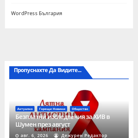
WordPress България
Пропуснахте Да Видите...
Актуално
Горещи Новини
Общество
Безплатни изследвания за ХИВ в
Шумен през август
авг. 6, 2026
Дежурен Редактор