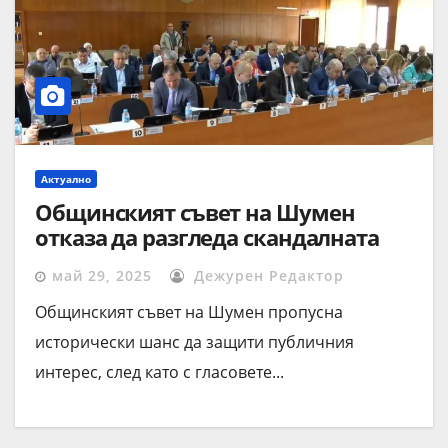
Актуално
Общинският съвет на Шумен
отказа да разгледа скандалната
обществена поръчка за техника –
май 29, 2025
Дежурен Редактор
сигнал до КЗК ще разследва
възможна схема
Общинският съвет на Шумен пропусна
исторически шанс да защити публичния
интерес, след като с гласовете...