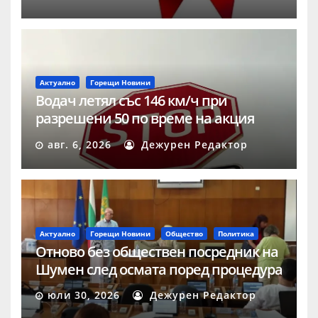
Актуално
Горещи Новини
Водач летял със 146 км/ч при
разрешени 50 по време на акция
„Скорост“ в Шумен
авг. 6, 2026
Дежурен Редактор
Актуално
Горещи Новини
Общество
Политика
Отново без обществен посредник на
Шумен след осмата поред процедура
юли 30, 2026
Дежурен Редактор