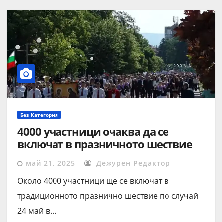
Без Категория
4000 участници очаква да се
включат в празничното шествие
за 24 май в Шумен
май 21, 2025
Дежурен Редактор
Около 4000 участници ще се включат в
традиционното празнично шествие по случай
24 май в...