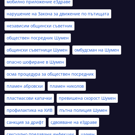
мобилно приложение еЗдраве
нарушение на Закона за движение по пътищата
независим общински съветник
обществен посредник Шумен
общински съветници Шумен
омбудсман на Шумен
опасно шофиране в Шумен
осма процедура за обществен посредник
пламен абровски
пламен николов
пластмасови капачки
превишена скорост Шумен
профилактика на ХИВ
пътна полиция Шумен
санкция за дрифт
сдвояване на еЗдраве
сексуално предавани инфекции
шумен