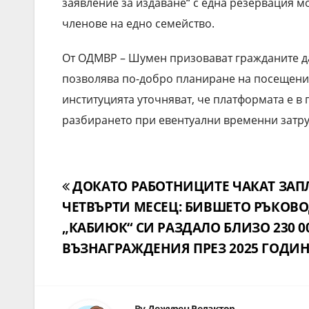
заявление за издаване“ с една резервация м
членове на едно семейство.
От ОДМВР – Шумен призовават гражданите да 
позволява по-добро планиране на посещени
институцията уточняват, че платформата е в 
разбирането при евентуални временни затру
Навигация
ДОКАТО РАБОТНИЦИТЕ ЧАКАТ ЗАП
ЧЕТВЪРТИ МЕСЕЦ: БИВШЕТО РЪКОВО
„КАБИЮК“ СИ РАЗДАЛО БЛИЗО 230 00
ВЪЗНАГРАЖДЕНИЯ ПРЕЗ 2025 ГОДИ
By
Дежурен Редактор