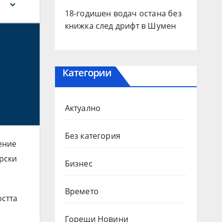
18-годишен водач остана без
книжка след дрифт в Шумен
Категории
Актуално
Без категория
ение
арски
Бизнес
Времето
остта
Горещи Новини