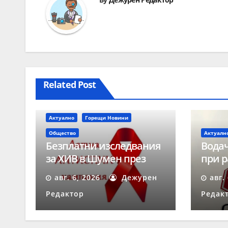
Related Post
Актуално
Горещи Новини
Общество
Актуалн
Безплатни изследвания
Водач
за ХИВ в Шумен през
при р
август
време
авг. 6, 2026
Дежурен
авг.
„Скор
Редактор
Редак