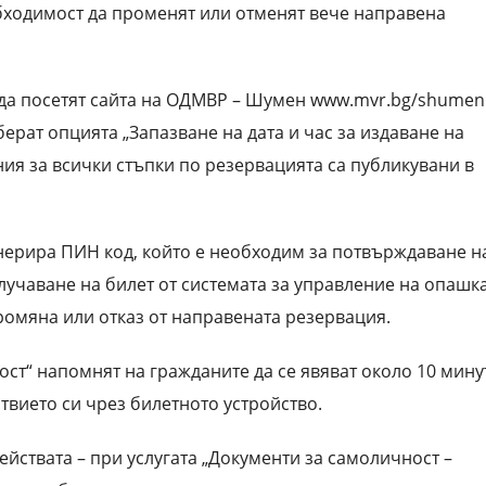
обходимост да променят или отменят вече направена
а да посетят сайта на ОДМВР – Шумен www.mvr.bg/shumen
ерат опцията „Запазване на дата и час за издаване на
ия за всички стъпки по резервацията са публикувани в
енерира ПИН код, който е необходим за потвърждаване н
лучаване на билет от системата за управление на опашка
ромяна или отказ от направената резервация.
ост“ напомнят на гражданите да се явяват около 10 мину
твието си чрез билетното устройство.
йствата – при услугата „Документи за самоличност –