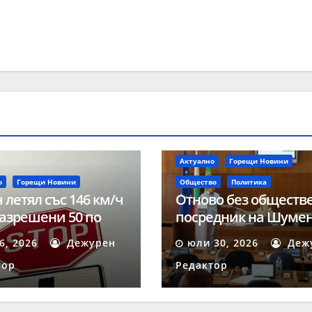
Актуално
Горещи Новини
о
Горещи Новини
Общество
Политика
 летял със 146 км/ч
Отново без обществ
азрешени 50 по
посредник на Шуме
 на акция
след осмата поред
 6, 2026
Дежурен
юли 30, 2026
Деж
ост“ в Шумен
процедура
тор
Редактор