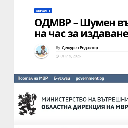
Актуално
ОДМВР – Шумен въ
на час за издаван
By
Дежурен Редактор
ЮНИ 9, 2026