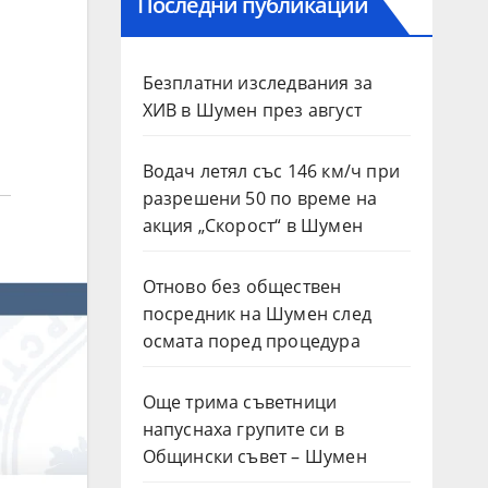
Последни публикации
Безплатни изследвания за
ХИВ в Шумен през август
Водач летял със 146 км/ч при
разрешени 50 по време на
акция „Скорост“ в Шумен
Отново без обществен
посредник на Шумен след
осмата поред процедура
Още трима съветници
напуснаха групите си в
Общински съвет – Шумен