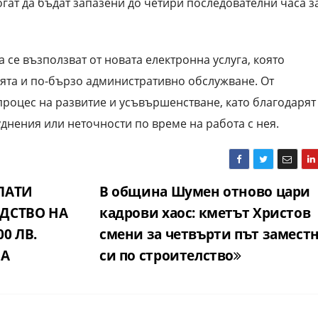
огат да бъдат запазени до четири последователни часа з
се възползват от новата електронна услуга, която
ята и по-бързо административно обслужване. От
процес на развитие и усъвършенстване, като благодарят
днения или неточности по време на работа с нея.
ЛАТИ
В община Шумен отново цари
ДСТВО НА
кадрови хаос: кметът Христов
0 ЛВ.
смени за четвърти път замест
НА
си по строителство