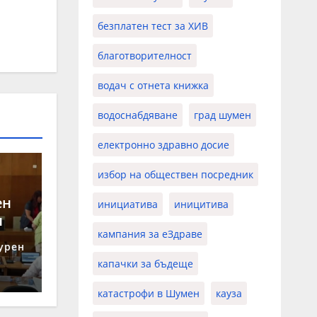
безплатен тест за ХИВ
благотворителност
водач с отнета книжка
водоснабдяване
град шумен
електронно здравно досие
избор на обществен посредник
ен
инициатива
иницитива
н
кампания за еЗдраве
урен
капачки за бъдеще
катастрофи в Шумен
кауза