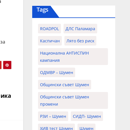
а
Tags
ROADPOL
ДЛС Паламара
Каспичан
Лято без риск
 за
Национална АНТИСПИН
кампания
ОДМВР – Шумен
Общински съвет Шумен
ника
Общински съвет Шумен
промени
РЗИ – Шумен
СИДП- Шумен
ХИВ тест Шумен
Шумен