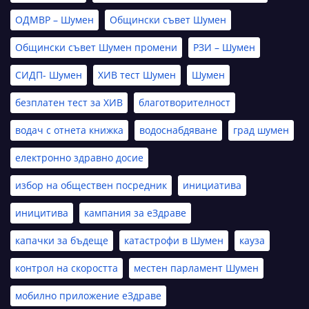
ОДМВР – Шумен
Общински съвет Шумен
Общински съвет Шумен промени
РЗИ – Шумен
СИДП- Шумен
ХИВ тест Шумен
Шумен
безплатен тест за ХИВ
благотворителност
водач с отнета книжка
водоснабдяване
град шумен
електронно здравно досие
избор на обществен посредник
инициатива
иницитива
кампания за еЗдраве
капачки за бъдеще
катастрофи в Шумен
кауза
контрол на скоростта
местен парламент Шумен
мобилно приложение еЗдраве