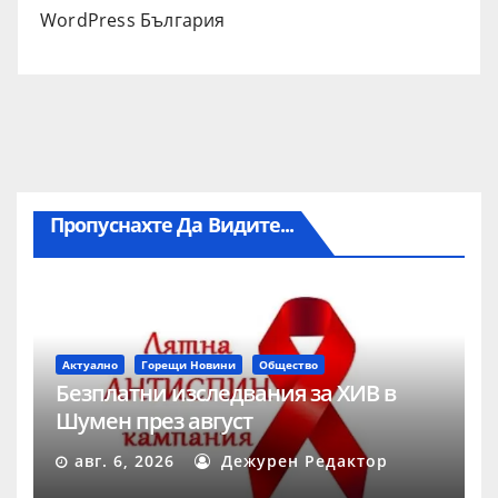
WordPress България
Пропуснахте Да Видите...
Актуално
Горещи Новини
Общество
Безплатни изследвания за ХИВ в
Шумен през август
авг. 6, 2026
Дежурен Редактор