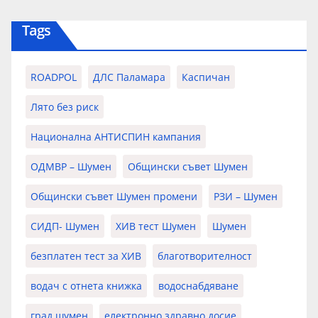
Tags
ROADPOL
ДЛС Паламара
Каспичан
Лято без риск
Национална АНТИСПИН кампания
ОДМВР – Шумен
Общински съвет Шумен
Общински съвет Шумен промени
РЗИ – Шумен
СИДП- Шумен
ХИВ тест Шумен
Шумен
безплатен тест за ХИВ
благотворителност
водач с отнета книжка
водоснабдяване
град шумен
електронно здравно досие