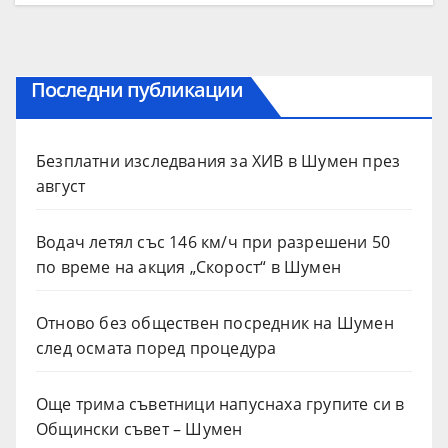
Последни публикации
Безплатни изследвания за ХИВ в Шумен през
август
Водач летял със 146 км/ч при разрешени 50
по време на акция „Скорост“ в Шумен
Отново без обществен посредник на Шумен
след осмата поред процедура
Още трима съветници напуснаха групите си в
Общински съвет – Шумен