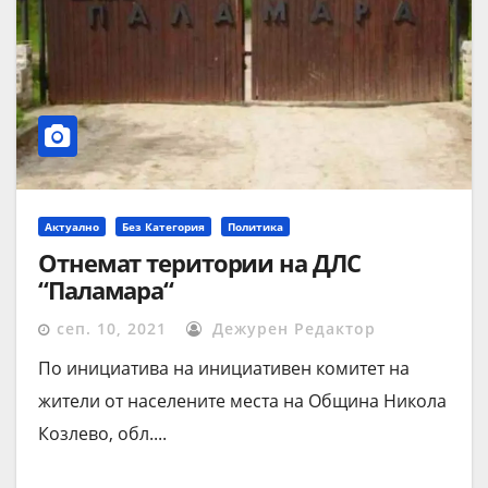
Актуално
Без Категория
Политика
Отнемат територии на ДЛС
“Паламара“
сеп. 10, 2021
Дежурен Редактор
По инициатива на инициативен комитет на
жители от населените места на Община Никола
Козлево, обл....