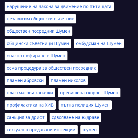
нарушение на Закона за движение по пътищата
независим общински съветник
обществен посредник Шумен
общински съветници Шумен
омбудсман на Шумен
опасно шофиране в Шумен
осма процедура за обществен посредник
пламен абровски
пламен николов
пластмасови капачки
превишена скорост Шумен
профилактика на ХИВ
пътна полиция Шумен
санкция за дрифт
сдвояване на еЗдраве
сексуално предавани инфекции
шумен