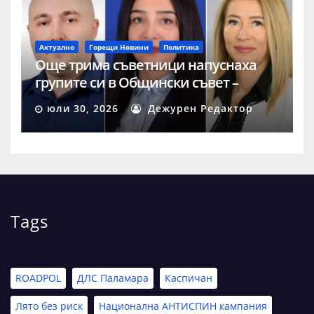
Актуално
Горещи Новини
Политика
Още трима съветници напуснаха
групите си в Общински съвет –
Шумен
юли 30, 2026
Дежурен Редактор
Tags
ROADPOL
ДЛС Паламара
Каспичан
Лято без риск
Национална АНТИСПИН кампания