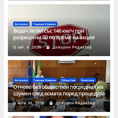
Актуално
Горещи Новини
Водач летял със 146 км/ч при
разрешени 50 по време на акция
„Скорост“ в Шумен
авг. 6, 2026
Дежурен Редактор
Актуално
Горещи Новини
Общество
Политика
Отново без обществен посредник на
Шумен след осмата поред процедура
юли 30, 2026
Дежурен Редактор