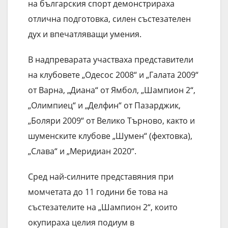
на българския спорт демонстрираха
отлична подготовка, силен състезателен
дух и впечатляващи умения.
В надпреварата участваха представители
на клубовете „Одесос 2008“ и „Галата 2009“
от Варна, „Диана“ от Ямбол, „Шампион 2“,
„Олимпиец“ и „Делфин“ от Пазарджик,
„Боляри 2009“ от Велико Търново, както и
шуменските клубове „Шумен“ (фехтовка),
„Слава“ и „Меридиан 2020“.
Сред най-силните представяния при
момчетата до 11 години бе това на
състезателите на „Шампион 2“, които
окупираха целия подиум в