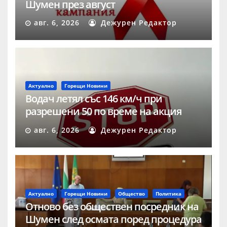
Шумен през август
авг. 6, 2026
Дежурен Редактор
Актуално
Горещи Новини
Водач летял със 146 км/ч при
разрешени 50 по време на акция
„Скорост“ в Шумен
авг. 6, 2026
Дежурен Редактор
Актуално
Горещи Новини
Общество
Политика
Отново без обществен посредник на
Шумен след осмата поред процедура