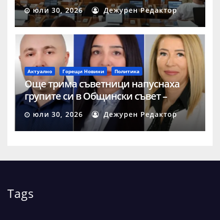
юли 30, 2026
Дежурен Редактор
Актуално
Горещи Новини
Политика
Още трима съветници напуснаха
групите си в Общински съвет –
Шумен
юли 30, 2026
Дежурен Редактор
Tags