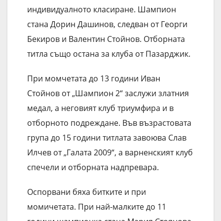
индивидуалното класиране. Шампион
стана Дорин Дашинов, следван от Георги
Бекиров и Валентин Стойнов. Отборната
титла също остана за клуба от Пазарджик.
При момчетата до 13 години Иван
Стойнов от „Шампион 2“ заслужи златния
медал, а неговият клуб триумфира и в
отборното подреждане. Във възрастовата
група до 15 години титлата завоюва Слав
Илчев от „Галата 2009“, а варненският клуб
спечели и отборната надпревара.
Оспорвани бяха битките и при
момичетата. При най-малките до 11