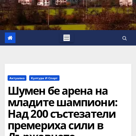
Актуално
Култура И Спорт
Шумен бе арена на
младите шампиони:
Над 200 състезатели
премериха сили в