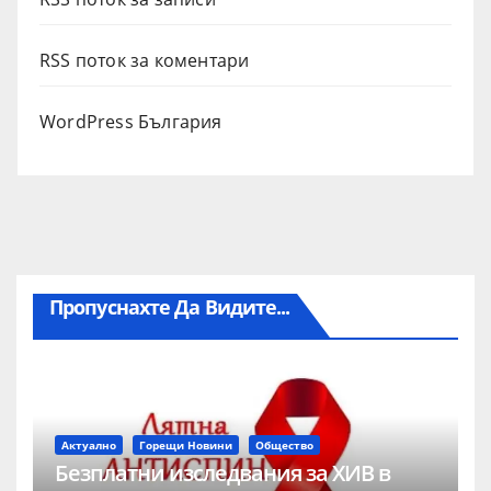
RSS поток за коментари
WordPress България
Пропуснахте Да Видите...
Актуално
Горещи Новини
Общество
Безплатни изследвания за ХИВ в