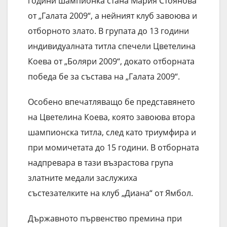
години шампионка стана Мария Стоянова
от „Галата 2009“, а нейният клуб завоюва и
отборното злато. В групата до 13 години
индивидуалната титла спечели Цветелина
Коева от „Боляри 2009“, докато отборната
победа бе за състава на „Галата 2009“.
Особено впечатляващо бе представянето
на Цветелина Коева, която завоюва втора
шампионска титла, след като триумфира и
при момичетата до 15 години. В отборната
надпревара в тази възрастова група
златните медали заслужиха
състезателките на клуб „Диана“ от Ямбол.
Държавното първенство премина при