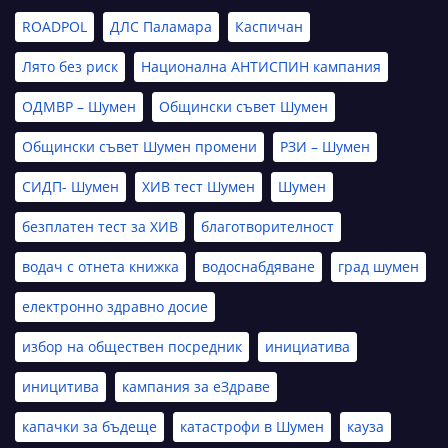
ROADPOL
ДЛС Паламара
Каспичан
Лято без риск
Национална АНТИСПИН кампания
ОДМВР – Шумен
Общински съвет Шумен
Общински съвет Шумен промени
РЗИ – Шумен
СИДП- Шумен
ХИВ тест Шумен
Шумен
безплатен тест за ХИВ
благотворителност
водач с отнета книжка
водоснабдяване
град шумен
електронно здравно досие
избор на обществен посредник
инициатива
иницитива
кампания за еЗдраве
капачки за бъдеще
катастрофи в Шумен
кауза