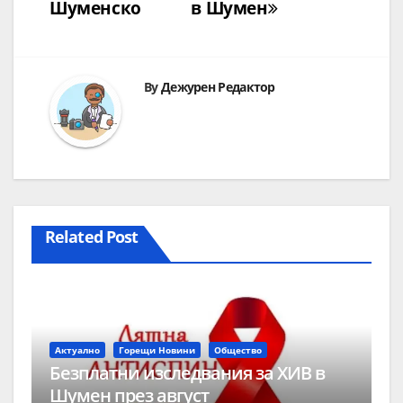
Шуменско
в Шумен
By
Дежурен Редактор
Related Post
Актуално
Горещи Новини
Общество
Безплатни изследвания за ХИВ в
Шумен през август