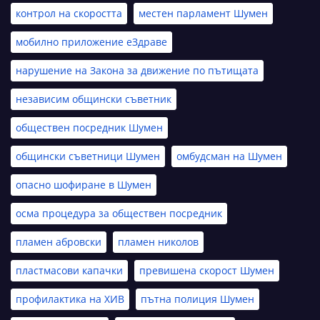
контрол на скоростта
местен парламент Шумен
мобилно приложение еЗдраве
нарушение на Закона за движение по пътищата
независим общински съветник
обществен посредник Шумен
общински съветници Шумен
омбудсман на Шумен
опасно шофиране в Шумен
осма процедура за обществен посредник
пламен абровски
пламен николов
пластмасови капачки
превишена скорост Шумен
профилактика на ХИВ
пътна полиция Шумен