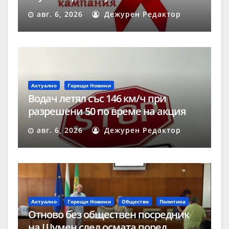
авг. 6, 2026
Дежурен Редактор
Актуално
Горещи Новини
Водач летял със 146 км/ч при
разрешени 50 по време на акция
„Скорост“ в Шумен
авг. 6, 2026
Дежурен Редактор
Актуално
Горещи Новини
Общество
Политика
Отново без обществен посредник
на Шумен след осмата поред