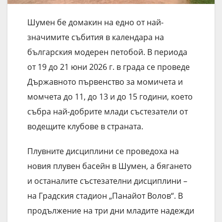
Шумен бе домакин на едно от най-
значимите събития в календара на
българския модерен петобой. В периода
от 19 до 21 юни 2026 г. в града се проведе
Държавното първенство за момичета и
момчета до 11, до 13 и до 15 години, което
събра най-добрите млади състезатели от
водещите клубове в страната.
Плувните дисциплини се проведоха на
новия плувен басейн в Шумен, а бягането
и останалите състезателни дисциплини –
на Градския стадион „Панайот Волов“. В
продължение на три дни младите надежди