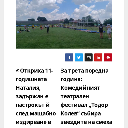
Навигация
Откриха 11-
За трета поредна
годишната
година:
Наталия,
Комедийният
задържан е
театрален
пастрокът й
фестивал „Тодор
след мащабно
Колев“ събира
издирване в
звездите на смеха