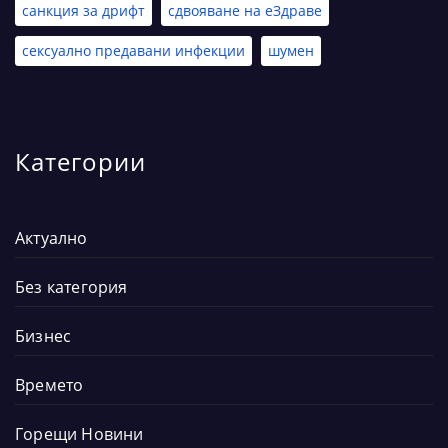
санкция за дрифт
сдвояване на еЗдраве
сексуално предавани инфекции
шумен
Категории
Актуално
Без категория
Бизнес
Времето
Горещи Новини