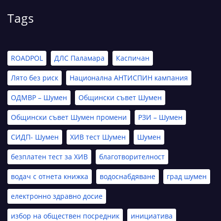
Tags
ROADPOL
ДЛС Паламара
Каспичан
Лято без риск
Национална АНТИСПИН кампания
ОДМВР – Шумен
Общински съвет Шумен
Общински съвет Шумен промени
РЗИ – Шумен
СИДП- Шумен
ХИВ тест Шумен
Шумен
безплатен тест за ХИВ
благотворителност
водач с отнета книжка
водоснабдяване
град шумен
електронно здравно досие
избор на обществен посредник
инициатива