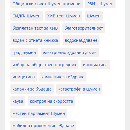
Общински съвет Шумен промени
РЗИ – Шумен
СИДП- Шумен
ХИВ тест Шумен
Шумен
безплатен тест за ХИВ
благотворителност
водач с отнета книжка
водоснабдяване
град шумен
електронно здравно досие
избор на обществен посредник
инициатива
иницитива
кампания за еЗдраве
капачки за бъдеще
катастрофи в Шумен
кауза
контрол на скоростта
местен парламент Шумен
мобилно приложение еЗдраве