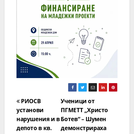
Навигация
РИОСВ
Ученици от
установи
ПГМЕТТ „Христо
нарушения и в
Ботев“ – Шумен
депото в кв.
демонстрираха