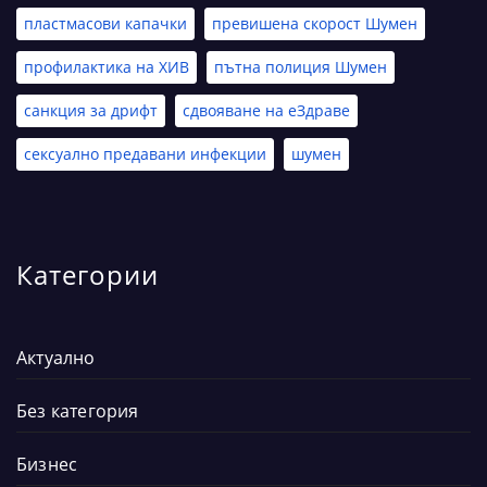
пластмасови капачки
превишена скорост Шумен
профилактика на ХИВ
пътна полиция Шумен
санкция за дрифт
сдвояване на еЗдраве
сексуално предавани инфекции
шумен
Категории
Актуално
Без категория
Бизнес