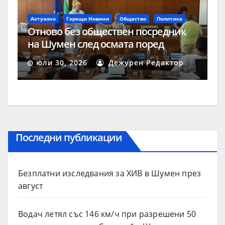
Актуално
Горещи Новини
Общество
Политика
Отново без обществен посредник
на Шумен след осмата поред
процедура
юли 30, 2026
Дежурен Редактор
Последни публикации
Безплатни изследвания за ХИВ в Шумен през
август
Водач летял със 146 км/ч при разрешени 50