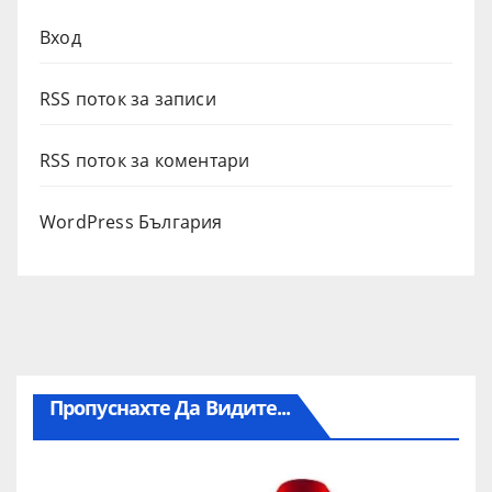
Вход
RSS поток за записи
RSS поток за коментари
WordPress България
Пропуснахте Да Видите...