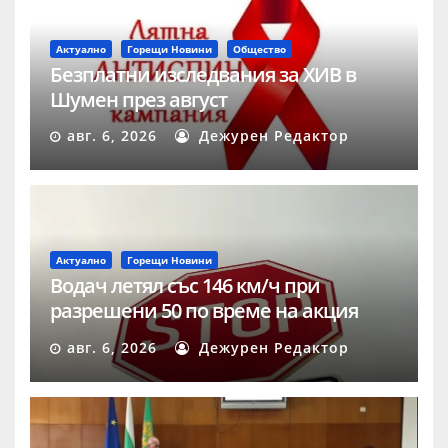
Актуално
Горещи Новини
Общество
Безплатни изследвания за ХИВ в
Шумен през август
авг. 6, 2026
Дежурен Редактор
Актуално
Горещи Новини
Водач летял със 146 км/ч при
разрешени 50 по време на акция
„Скорост“ в Шумен
авг. 6, 2026
Дежурен Редактор