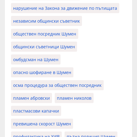
нарушение на Закона за движение по пътищата
независим общински съветник
обществен посредник Шумен
общински съветници Шумен
омбудсман на Шумен
опасно шофиране в Шумен
осма процедура за обществен посредник
пламен абровски
пламен николов
пластмасови капачки
превишена скорост Шумен
профилактика на ХИВ
пътна полиция Шумен