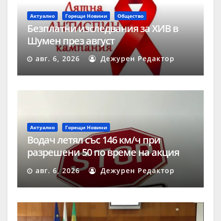
Актуално
Горещи Новини
Общество
Безплатни изследвания за ХИВ в
Шумен през август
авг. 6, 2026
Дежурен Редактор
Актуално
Горещи Новини
Водач летял със 146 км/ч при
разрешени 50 по време на акция
„Скорост“ в Шумен
авг. 6, 2026
Дежурен Редактор