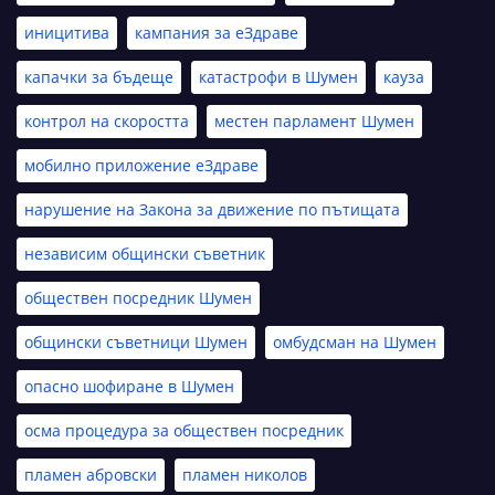
иницитива
кампания за еЗдраве
капачки за бъдеще
катастрофи в Шумен
кауза
контрол на скоростта
местен парламент Шумен
мобилно приложение еЗдраве
нарушение на Закона за движение по пътищата
независим общински съветник
обществен посредник Шумен
общински съветници Шумен
омбудсман на Шумен
опасно шофиране в Шумен
осма процедура за обществен посредник
пламен абровски
пламен николов