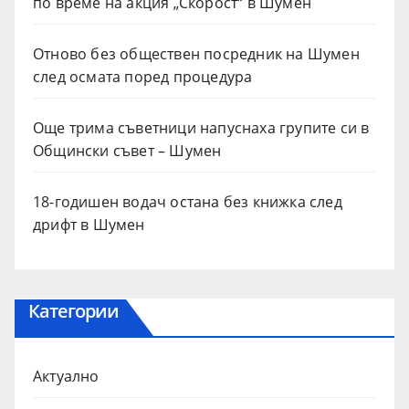
по време на акция „Скорост“ в Шумен
Отново без обществен посредник на Шумен
след осмата поред процедура
Още трима съветници напуснаха групите си в
Общински съвет – Шумен
18-годишен водач остана без книжка след
дрифт в Шумен
Категории
Актуално