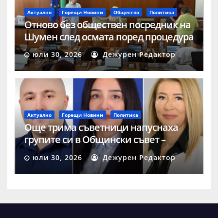
Актуално
Горещи Новини
Общество
Политика
Отново без обществен посредник на
Шумен след осмата поред процедура
юли 30, 2026
Дежурен Редактор
Актуално
Горещи Новини
Политика
Още трима съветници напуснаха
групите си в Общински съвет –
Шумен
юли 30, 2026
Дежурен Редактор