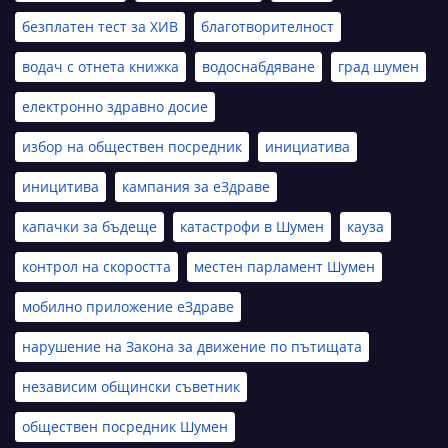
безплатен тест за ХИВ
благотворителност
водач с отнета книжка
водоснабдяване
град шумен
електронно здравно досие
избор на обществен посредник
инициатива
иницитива
кампания за еЗдраве
капачки за бъдеще
катастрофи в Шумен
кауза
контрол на скоростта
местен парламент Шумен
мобилно приложение еЗдраве
нарушение на Закона за движение по пътищата
независим общински съветник
обществен посредник Шумен