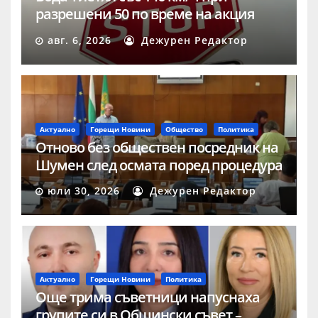
разрешени 50 по време на акция
„Скорост“ в Шумен
авг. 6, 2026
Дежурен Редактор
Актуално
Горещи Новини
Общество
Политика
Отново без обществен посредник на
Шумен след осмата поред процедура
юли 30, 2026
Дежурен Редактор
Актуално
Горещи Новини
Политика
Още трима съветници напуснаха
групите си в Общински съвет –