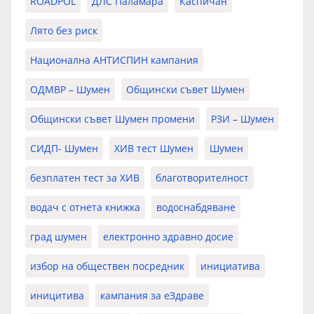
ROADPOL
ДЛС Паламара
Каспичан
Лято без риск
Национална АНТИСПИН кампания
ОДМВР – Шумен
Общински съвет Шумен
Общински съвет Шумен промени
РЗИ – Шумен
СИДП- Шумен
ХИВ тест Шумен
Шумен
безплатен тест за ХИВ
благотворителност
водач с отнета книжка
водоснабдяване
град шумен
електронно здравно досие
избор на обществен посредник
инициатива
иницитива
кампания за еЗдраве