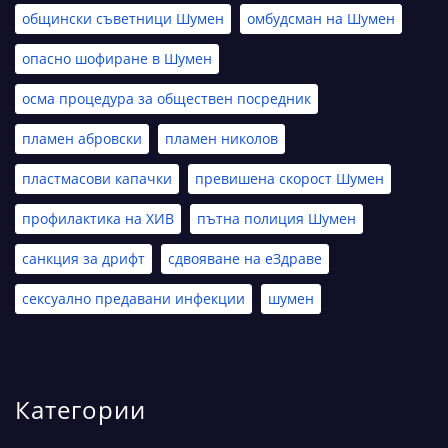
общински съветници Шумен
омбудсман на Шумен
опасно шофиране в Шумен
осма процедура за обществен посредник
пламен абровски
пламен николов
пластмасови капачки
превишена скорост Шумен
профилактика на ХИВ
пътна полиция Шумен
санкция за дрифт
сдвояване на еЗдраве
сексуално предавани инфекции
шумен
Категории