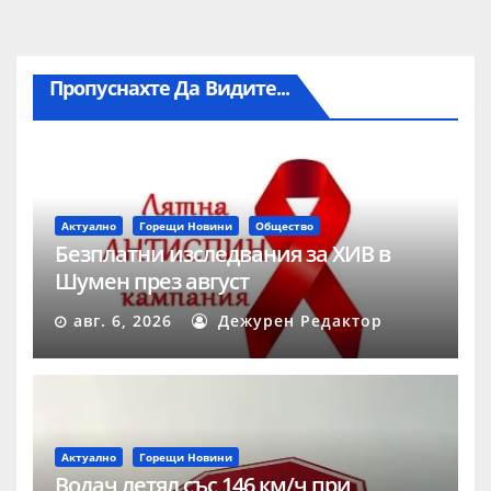
Пропуснахте Да Видите...
Актуално
Горещи Новини
Общество
Безплатни изследвания за ХИВ в
Шумен през август
авг. 6, 2026
Дежурен Редактор
Актуално
Горещи Новини
Водач летял със 146 км/ч при