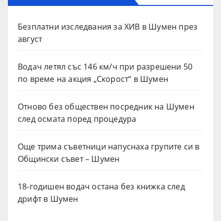
Безплатни изследвания за ХИВ в Шумен през
август
Водач летял със 146 км/ч при разрешени 50
по време на акция „Скорост“ в Шумен
Отново без обществен посредник на Шумен
след осмата поред процедура
Още трима съветници напуснаха групите си в
Общински съвет – Шумен
18-годишен водач остана без книжка след
дрифт в Шумен