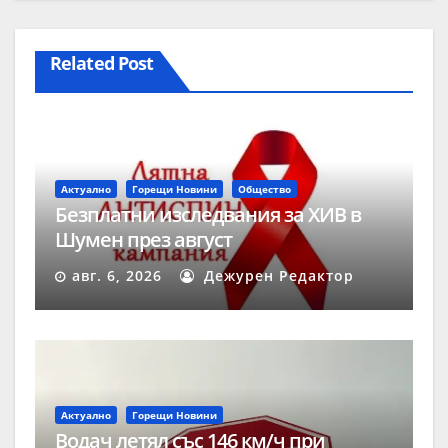
Related Post
Актуално
Горещи Новини
Общество
Безплатни изследвания за ХИВ в
Шумен през август
авг. 6, 2026
Дежурен Редактор
Актуално
Горещи Новини
Водач летял със 146 км/ч при