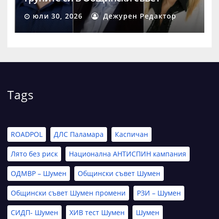
Шумен
юли 30, 2026
Дежурен Редактор
Tags
ROADPOL
ДЛС Паламара
Каспичан
Лято без риск
Национална АНТИСПИН кампания
ОДМВР – Шумен
Общински съвет Шумен
Общински съвет Шумен промени
РЗИ – Шумен
СИДП- Шумен
ХИВ тест Шумен
Шумен