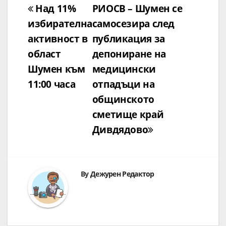
Навигация
Над 11%
РИОСВ – Шумен се
избирателна
самосезира след
активност в
публикация за
област
депониране на
Шумен към
медицински
11:00 часа
отпадъци на
общинското
сметище край
Дивдядово
By
Дежурен Редактор