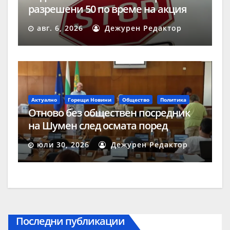
разрешени 50 по време на акция
„Скорост“ в Шумен
авг. 6, 2026
Дежурен Редактор
Актуално
Горещи Новини
Общество
Политика
Отново без обществен посредник
на Шумен след осмата поред
процедура
юли 30, 2026
Дежурен Редактор
Последни публикации