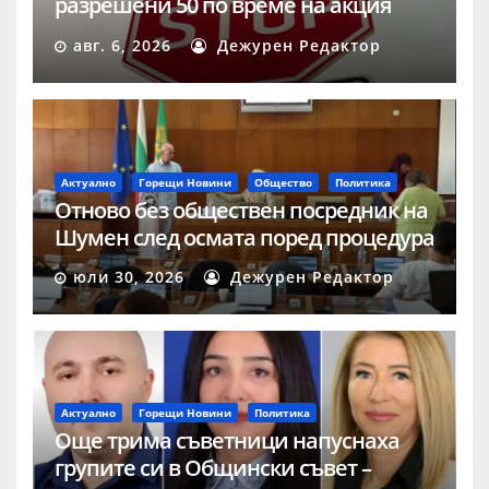
разрешени 50 по време на акция
„Скорост“ в Шумен
авг. 6, 2026
Дежурен Редактор
Актуално
Горещи Новини
Общество
Политика
Отново без обществен посредник на
Шумен след осмата поред процедура
юли 30, 2026
Дежурен Редактор
Актуално
Горещи Новини
Политика
Още трима съветници напуснаха
групите си в Общински съвет –