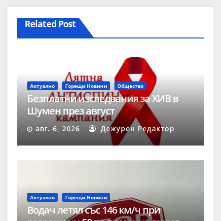
Related Post
Актуално
Горещи Новини
Общество
Безплатни изследвания за ХИВ в
Шумен през август
авг. 6, 2026
Дежурен Редактор
Актуално
Горещи Новини
Водач летял със 146 км/ч при