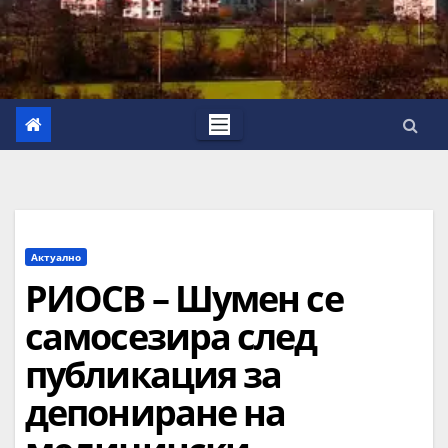
Актуално
РИОСВ – Шумен се
самосезира след
публикация за
депониране на