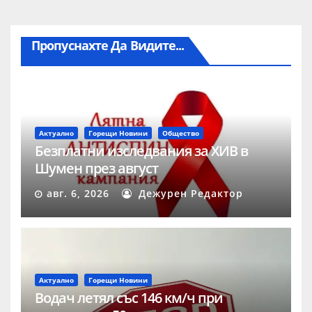
Пропуснахте Да Видите...
Актуално
Горещи Новини
Общество
Безплатни изследвания за ХИВ в
Шумен през август
авг. 6, 2026
Дежурен Редактор
Актуално
Горещи Новини
Водач летял със 146 км/ч при