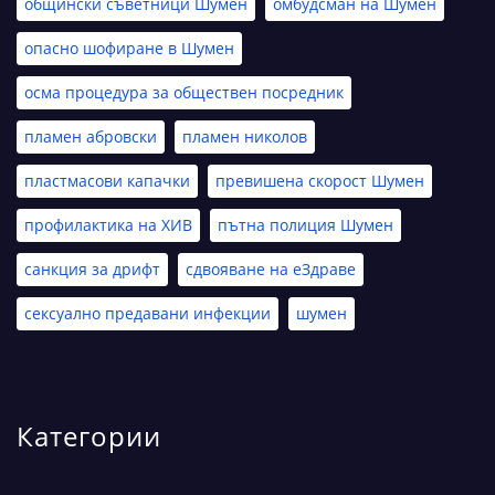
общински съветници Шумен
омбудсман на Шумен
опасно шофиране в Шумен
осма процедура за обществен посредник
пламен абровски
пламен николов
пластмасови капачки
превишена скорост Шумен
профилактика на ХИВ
пътна полиция Шумен
санкция за дрифт
сдвояване на еЗдраве
сексуално предавани инфекции
шумен
Категории