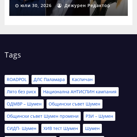
Шумен
юли 30, 2026
Дежурен Редактор
Tags
ROADPOL
ДЛС Паламара
Каспичан
Лято без риск
Национална АНТИСПИН кампания
ОДМВР – Шумен
Общински съвет Шумен
Общински съвет Шумен промени
РЗИ – Шумен
СИДП- Шумен
ХИВ тест Шумен
Шумен