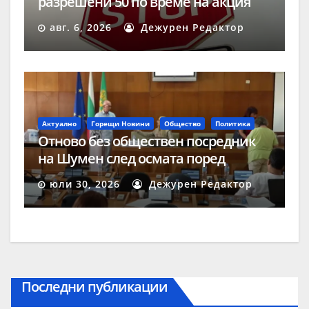
разрешени 50 по време на акция
„Скорост“ в Шумен
авг. 6, 2026
Дежурен Редактор
Актуално
Горещи Новини
Общество
Политика
Отново без обществен посредник
на Шумен след осмата поред
процедура
юли 30, 2026
Дежурен Редактор
Последни публикации