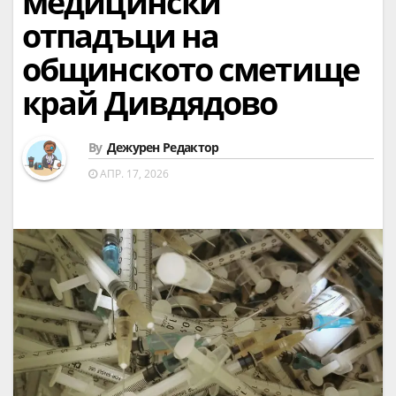
медицински
отпадъци на
общинското сметище
край Дивдядово
By
Дежурен Редактор
АПР. 17, 2026