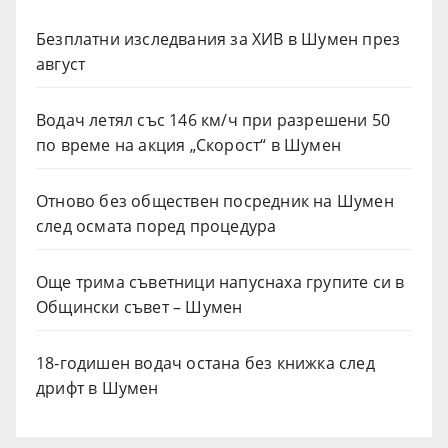
Безплатни изследвания за ХИВ в Шумен през
август
Водач летял със 146 км/ч при разрешени 50
по време на акция „Скорост“ в Шумен
Отново без обществен посредник на Шумен
след осмата поред процедура
Още трима съветници напуснаха групите си в
Общински съвет – Шумен
18-годишен водач остана без книжка след
дрифт в Шумен