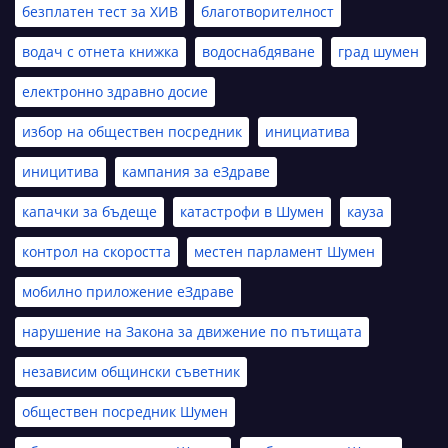
безплатен тест за ХИВ
благотворителност
водач с отнета книжка
водоснабдяване
град шумен
електронно здравно досие
избор на обществен посредник
инициатива
иницитива
кампания за еЗдраве
капачки за бъдеще
катастрофи в Шумен
кауза
контрол на скоростта
местен парламент Шумен
мобилно приложение еЗдраве
нарушение на Закона за движение по пътищата
независим общински съветник
обществен посредник Шумен