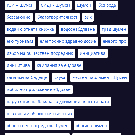
РЗИ – Шумен
СИДП- Шумен
Шумен
без вода
беззаконие
благотворителност
вик
водач с отнета книжка
водоснабдяване
град шумен
еко-туризъм
електронно здравно досие
енерго про
избор на обществен посредник
инициатива
иницитива
кампания за еЗдраве
капачки за бъдеще
кауза
местен парламент Шумен
мобилно приложение еЗдраве
нарушение на Закона за движение по пътищата
независим общински съветник
обществен посредник Шумен
община шумен