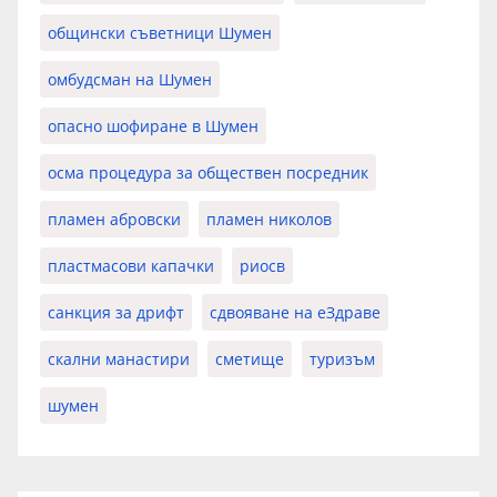
общински съветници Шумен
омбудсман на Шумен
опасно шофиране в Шумен
осма процедура за обществен посредник
пламен абровски
пламен николов
пластмасови капачки
риосв
санкция за дрифт
сдвояване на еЗдраве
скални манастири
сметище
туризъм
шумен