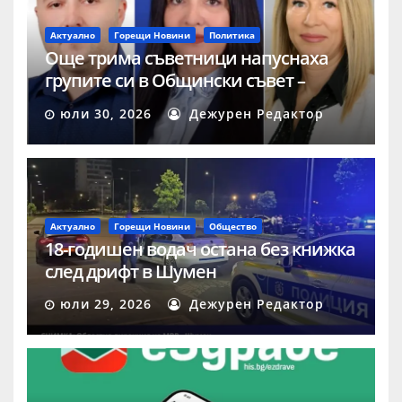
Актуално
Горещи Новини
Политика
Още трима съветници напуснаха
групите си в Общински съвет –
Шумен
юли 30, 2026
Дежурен Редактор
Актуално
Горещи Новини
Общество
18-годишен водач остана без книжка
след дрифт в Шумен
юли 29, 2026
Дежурен Редактор