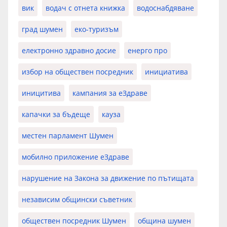
вик
водач с отнета книжка
водоснабдяване
град шумен
еко-туризъм
електронно здравно досие
енерго про
избор на обществен посредник
инициатива
иницитива
кампания за еЗдраве
капачки за бъдеще
кауза
местен парламент Шумен
мобилно приложение еЗдраве
нарушение на Закона за движение по пътищата
независим общински съветник
обществен посредник Шумен
община шумен