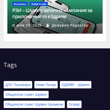
Актуално
Лайф Стайл
РЗИ – Шумен започна кампания за
приложението еЗдраве
юли 29, 2026
Дежурен Редактор
Tags
ДЛС Паламара
Нови Пазар
ОДМВР – Шумен
Общински съвет Шумен
Общински съвет Шумен промени
Осмар