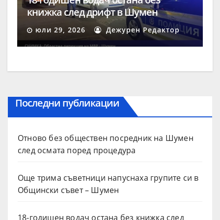
книжка след дрифт в Шумен
юли 29, 2026
Дежурен Редактор
Последни публикации
Отново без обществен посредник на Шумен
след осмата поред процедура
Още трима съветници напуснаха групите си в
Общински съвет – Шумен
18-годишен водач остана без книжка след