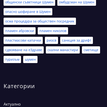
общински съветници Шумен
омбудсман на Шумен
опасно шофиране в Шумен
осма процедура за обществен посредник
пламен абровски
пламен николов
пластмасови капачки
риосв
санкция за дрифт
сдвояване на еЗдраве
скални манастири
сметище
туризъм
шумен
Категории
Актуално