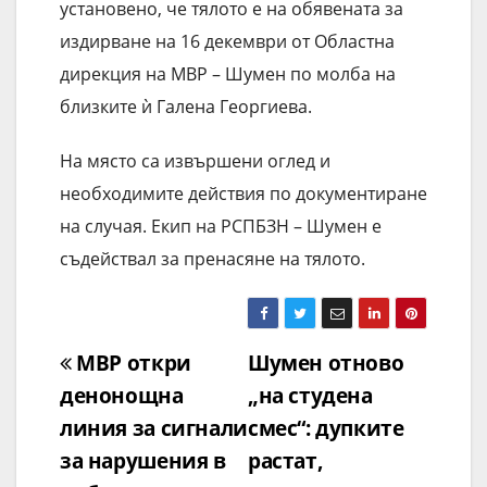
установено, че тялото е на обявената за
издирване на 16 декември от Областна
дирекция на МВР – Шумен по молба на
близките ѝ Галена Георгиева.
На място са извършени оглед и
необходимите действия по документиране
на случая. Екип на РСПБЗН – Шумен е
съдействал за пренасяне на тялото.
Навигация
МВР откри
Шумен отново
денонощна
„на студена
линия за сигнали
смес“: дупките
за нарушения в
растат,