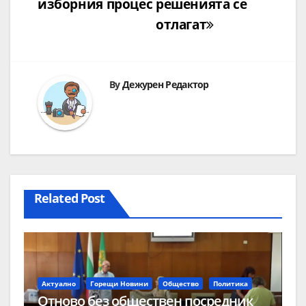
изборния процес
решенията се
отлагат
By
Дежурен Редактор
Related Post
Актуално
Горещи Новини
Общество
Политика
Отново без обществен посредник