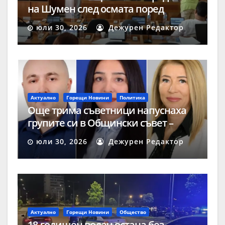
на Шумен след осмата поред
процедура
юли 30, 2026
Дежурен Редактор
Актуално
Горещи Новини
Политика
Още трима съветници напуснаха
групите си в Общински съвет –
Шумен
юли 30, 2026
Дежурен Редактор
Актуално
Горещи Новини
Общество
18-годишен водач остана без