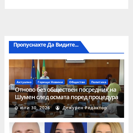
Пропуснахте Да Видите...
Актуално
Горещи Новини
Общество
Политика
Отново без обществен посредник на
Шумен след осмата поред процедура
юли 30, 2026
Дежурен Редактор