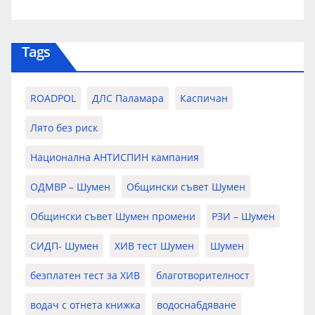
Tags
ROADPOL
ДЛС Паламара
Каспичан
Лято без риск
Национална АНТИСПИН кампания
ОДМВР – Шумен
Общински съвет Шумен
Общински съвет Шумен промени
РЗИ – Шумен
СИДП- Шумен
ХИВ тест Шумен
Шумен
безплатен тест за ХИВ
благотворителност
водач с отнета книжка
водоснабдяване