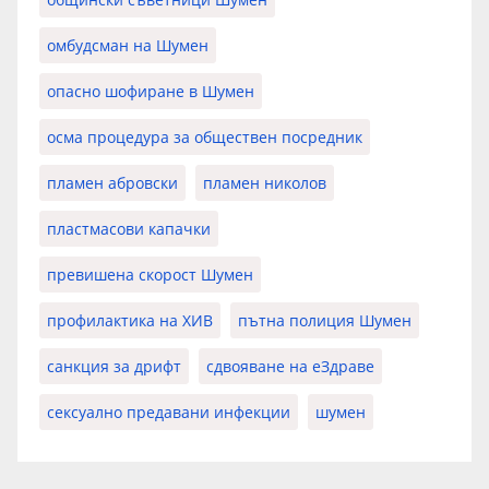
омбудсман на Шумен
опасно шофиране в Шумен
осма процедура за обществен посредник
пламен абровски
пламен николов
пластмасови капачки
превишена скорост Шумен
профилактика на ХИВ
пътна полиция Шумен
санкция за дрифт
сдвояване на еЗдраве
сексуално предавани инфекции
шумен