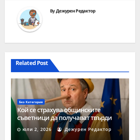
By
Дежурен Редактор
Related Post
Без Категория
Кой се страхува общинските
съветници да получават твърди
заплати?
юли 2, 2026
Дежурен Редактор