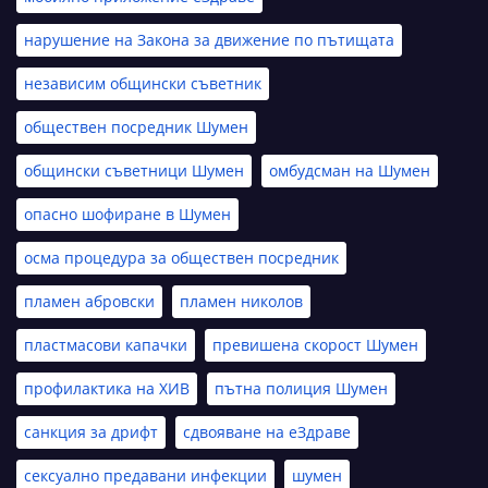
нарушение на Закона за движение по пътищата
независим общински съветник
обществен посредник Шумен
общински съветници Шумен
омбудсман на Шумен
опасно шофиране в Шумен
осма процедура за обществен посредник
пламен абровски
пламен николов
пластмасови капачки
превишена скорост Шумен
профилактика на ХИВ
пътна полиция Шумен
санкция за дрифт
сдвояване на еЗдраве
сексуално предавани инфекции
шумен