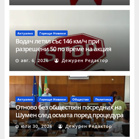
Актуално
Горещи Новини
Водач летял със 146 км/ч при
разрешени 50 по време на акция
„Скорост“ в Шумен
авг. 6, 2026
Дежурен Редактор
Актуално
Горещи Новини
Общество
Политика
Отново без обществен посредник на
Шумен след осмата поред процедура
юли 30, 2026
Дежурен Редактор