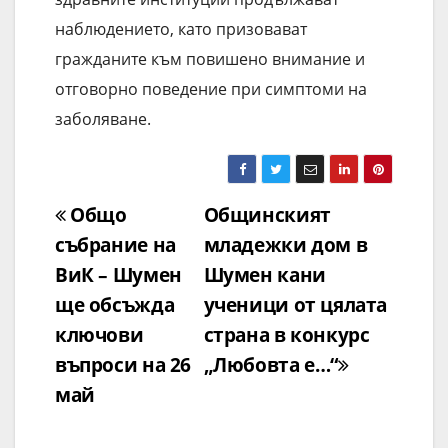
наблюдението, като призовават
гражданите към повишено внимание и
отговорно поведение при симптоми на
заболяване.
Навигация
Общо
Общинският
събрание на
младежки дом в
ВиК – Шумен
Шумен кани
ще обсъжда
ученици от цялата
ключови
страна в конкурс
въпроси на 26
„Любовта е…“
май