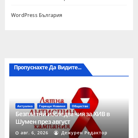
WordPress България
Пропуснахте Да Видите...
Актуално
Горещи Новини
Общество
Безплатни изследвания за ХИВ в
Шумен през август
авг. 6, 2026
Дежурен Редактор