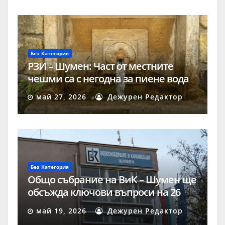
Без Категория
РЗИ – Шумен: Част от местните
чешми са с негодна за пиене вода
май 27, 2026
Дежурен Редактор
Без Категория
Общо събрание на ВиК – Шумен ще
обсъжда ключови въпроси на 26
май
май 19, 2026
Дежурен Редактор