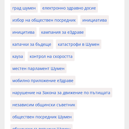
град шумен
електронно здравно досие
избор на обществен посредник
инициатива
иницитива
кампания за еЗдраве
капачки за бъдеще
катастрофи в Шумен
кауза
контрол на скоростта
местен парламент Шумен
мобилно приложение еЗдраве
нарушение на Закона за движение по пътищата
независим общински съветник
обществен посредник Шумен
общински съветници Шумен