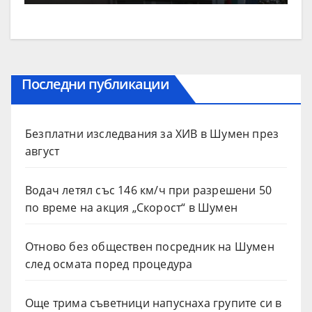
Последни публикации
Безплатни изследвания за ХИВ в Шумен през
август
Водач летял със 146 км/ч при разрешени 50
по време на акция „Скорост“ в Шумен
Отново без обществен посредник на Шумен
след осмата поред процедура
Още трима съветници напуснаха групите си в