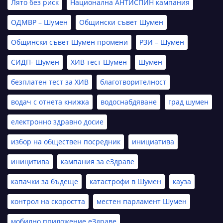
Лято без риск
Национална АНТИСПИН кампания
ОДМВР – Шумен
Общински съвет Шумен
Общински съвет Шумен промени
РЗИ – Шумен
СИДП- Шумен
ХИВ тест Шумен
Шумен
безплатен тест за ХИВ
благотворителност
водач с отнета книжка
водоснабдяване
град шумен
електронно здравно досие
избор на обществен посредник
инициатива
иницитива
кампания за еЗдраве
капачки за бъдеще
катастрофи в Шумен
кауза
контрол на скоростта
местен парламент Шумен
мобилно приложение еЗдраве