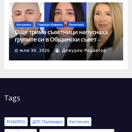
Актуално
Горещи Новини
Политика
Още трима съветници напуснаха
групите си в Общински съвет –
Шумен
юли 30, 2026
Дежурен Редактор
Tags
ROADPOL
ДЛС Паламара
Каспичан