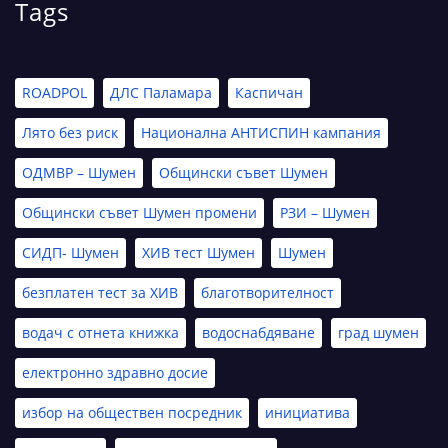
Tags
ROADPOL
ДЛС Паламара
Каспичан
Лято без риск
Национална АНТИСПИН кампания
ОДМВР – Шумен
Общински съвет Шумен
Общински съвет Шумен промени
РЗИ – Шумен
СИДП- Шумен
ХИВ тест Шумен
Шумен
безплатен тест за ХИВ
благотворителност
водач с отнета книжка
водоснабдяване
град шумен
електронно здравно досие
избор на обществен посредник
инициатива