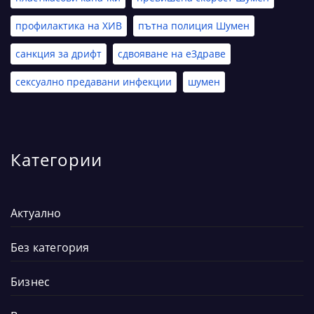
профилактика на ХИВ
пътна полиция Шумен
санкция за дрифт
сдвояване на еЗдраве
сексуално предавани инфекции
шумен
Категории
Актуално
Без категория
Бизнес