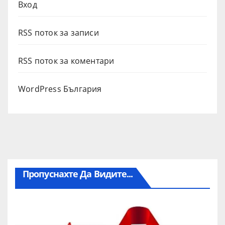
Вход
RSS поток за записи
RSS поток за коментари
WordPress България
Пропуснахте Да Видите...