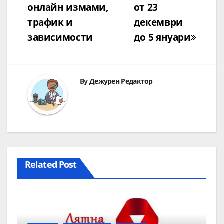
онлайн измами,
от 23
трафик и
декември
зависимости
до 5 януари
By
Дежурен Редактор
Related Post