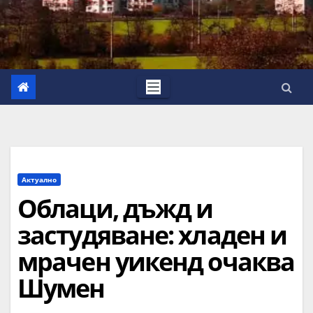
Актуално
Облаци, дъжд и
застудяване: хладен и
мрачен уикенд очаква
Шумен