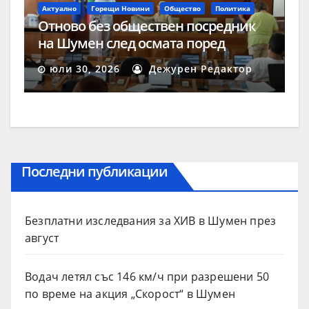
Актуално
Горещи Новини
Общество
Политика
Отново без обществен посредник
на Шумен след осмата поред
процедура
юли 30, 2026
Дежурен Редактор
Последни публикации
Безплатни изследвания за ХИВ в Шумен през
август
Водач летял със 146 км/ч при разрешени 50
по време на акция „Скорост“ в Шумен