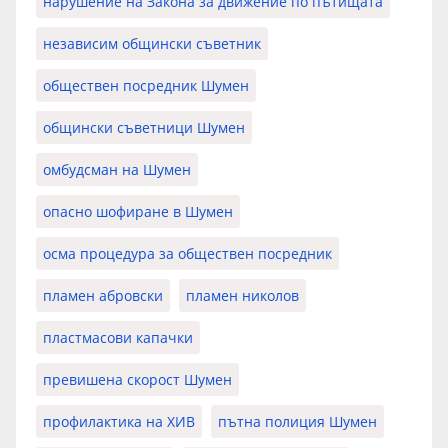
нарушение на Закона за движение по пътищата
независим общински съветник
обществен посредник Шумен
общински съветници Шумен
омбудсман на Шумен
опасно шофиране в Шумен
осма процедура за обществен посредник
пламен абровски
пламен николов
пластмасови капачки
превишена скорост Шумен
профилактика на ХИВ
пътна полиция Шумен