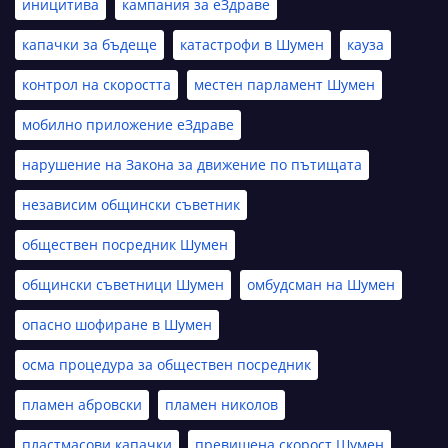
иницитива
кампания за еЗдраве
капачки за бъдеще
катастрофи в Шумен
кауза
контрол на скоростта
местен парламент Шумен
мобилно приложение еЗдраве
нарушение на Закона за движение по пътищата
независим общински съветник
обществен посредник Шумен
общински съветници Шумен
омбудсман на Шумен
опасно шофиране в Шумен
осма процедура за обществен посредник
пламен абровски
пламен николов
пластмасови капачки
превишена скорост Шумен