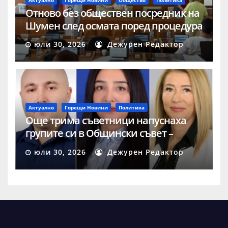
Отново без обществен посредник на
Шумен след осмата поред процедура
юли 30, 2026
Дежурен Редактор
Актуално
Горещи Новини
Политика
Още трима съветници напуснаха
групите си в Общински съвет –
Шумен
юли 30, 2026
Дежурен Редактор