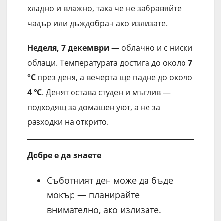
хладно и влажно, така че не забравяйте
чадър или дъждобран ако излизате.
Неделя, 7 декември
— облачно и с ниски
облаци. Температурата достига до около
7
°C
през деня, а вечерта ще падне до около
4 °C
. Денят остава студен и мъглив —
подходящ за домашен уют, а не за
разходки на открито.
Добре е да знаете
Съботният ден може да бъде
мокър — планирайте
внимателно, ако излизате.