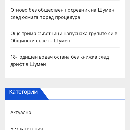
Отново без обществен посредник на Шумен
след осмата поред процедура
Още трима съветници напуснаха групите си в
Общински съвет – Шумен
18-годишен водач остана без книжка след
дрифт в Шумен
Категории
Актуално
Без категория