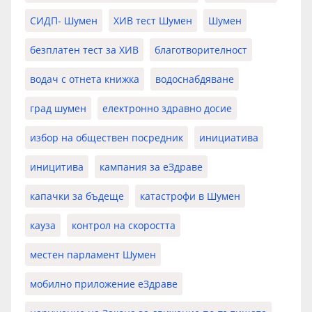
СИДП- Шумен
ХИВ тест Шумен
Шумен
безплатен тест за ХИВ
благотворителност
водач с отнета книжка
водоснабдяване
град шумен
електронно здравно досие
избор на обществен посредник
инициатива
иницитива
кампания за еЗдраве
капачки за бъдеще
катастрофи в Шумен
кауза
контрол на скоростта
местен парламент Шумен
мобилно приложение еЗдраве