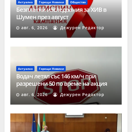
Актуално
Горещи Новини
Общество
Безплатни изследвания за ХИВ в
Шумен през август
авг. 6, 2026
Дежурен Редактор
Актуално
Горещи Новини
Водач летял със 146 км/ч при
разрешени 50 по време на акция
„Скорост“ в Шумен
авг. 6, 2026
Дежурен Редактор