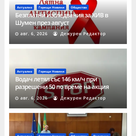
Актуално
Горещи Новини
Общество
Безплатни изследвания за ХИВ в
Шумен през август
авг. 6, 2026
Дежурен Редактор
Актуално
Горещи Новини
Водач летял със 146 км/ч при
разрешени 50 по време на акция
„Скорост“ в Шумен
авг. 6, 2026
Дежурен Редактор
Актуално
Горещи Новини
Общество
Политика