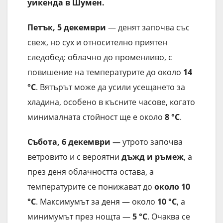
уикенда в Шумен.
Петък, 5 декември
— денят започва със
свеж, но сух и относително приятен
следобед: облачно до променливо, с
повишение на температурите до около
14
°C
. Вятърът може да усили усещането за
хладина, особено в късните часове, когато
минималната стойност ще е около
8 °C
.
Събота, 6 декември
— утрото започва
ветровито и с вероятни
дъжд и ръмеж
, а
през деня облачността остава, а
температурите се понижават до
около 10
°C
. Максимумът за деня — около
10 °C
, а
минимумът през нощта —
5 °C
. Очаква се