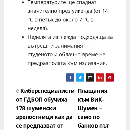
Температурите ще спаднат
значително през уикенда (от 14
°C в петък до около 7 °C в
неделя).
Неделята изглежда подходяща за
вътрешни занимания —
студеното и облачно време не
предразполага към излизания.
Навигация
Киберспециалисти
Плащания
от ГДБОП обучиха
към ВиК–
178 шуменски
Шумен –
зрелостници как да
само по
се предпазват от
банков път