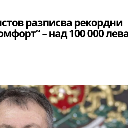
истов разписва рекордни
мфорт“ – над 100 000 лев