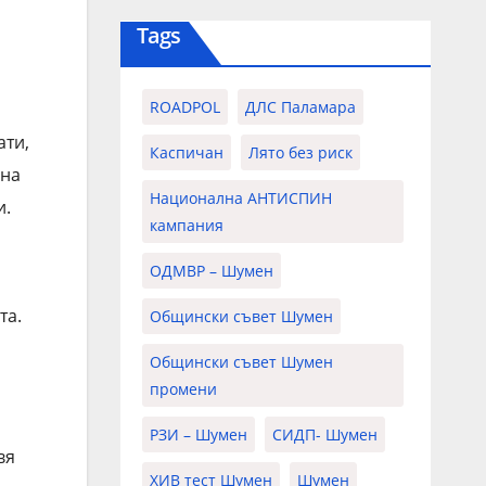
Tags
ROADPOL
ДЛС Паламара
ати,
Каспичан
Лято без риск
лна
Национална АНТИСПИН
и.
кампания
ОДМВР – Шумен
та.
Общински съвет Шумен
Общински съвет Шумен
промени
РЗИ – Шумен
СИДП- Шумен
вя
ХИВ тест Шумен
Шумен