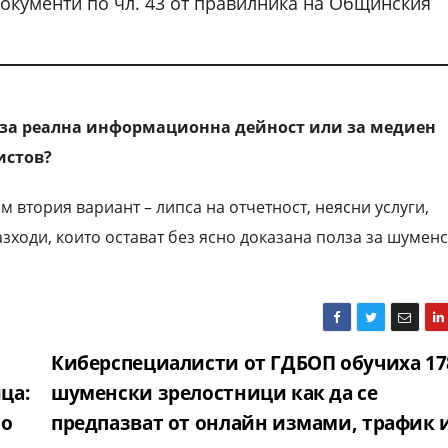
окументи по чл. 43 от правилника на Общинския
за реална информационна дейност или за медиен
истов?
 втория вариант – липса на отчетност, неясни услуги,
ходи, които остават без ясно доказана полза за шуменс
Киберспециалисти от ГДБОП обучиха 17
ца:
шуменски зрелостници как да се
по
предпазват от онлайн измами, трафик 