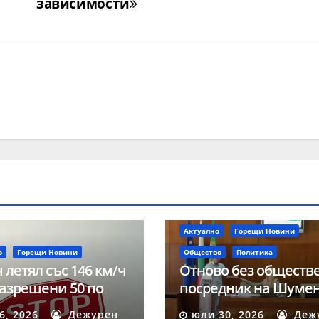
зависимости
Актуално
Горещи Новини
о
Горещи Новини
Общество
Политика
 летял със 146 км/ч
Отново без обществ
азрешени 50 по
посредник на Шуме
 на акция
след осмата поред
 6, 2026
Дежурен
юли 30, 2026
Деж