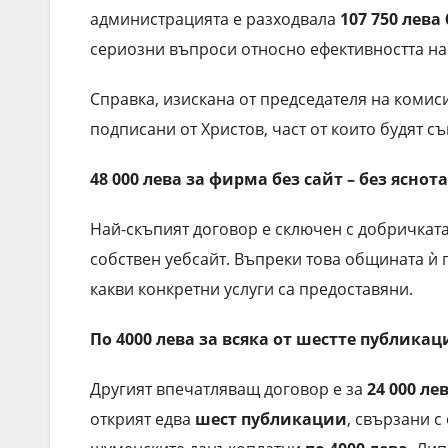
администрацията е разходвала
107 750 лева
сериозни въпроси относно ефективността на
Справка, изискана от председателя на комис
подписани от Христов, част от които будят 
48 000 лева за фирма без сайт – без яснот
Най-скъпият договор е сключен с добричка
собствен уебсайт. Въпреки това общината ѝ
какви конкретни услуги са предоставяни.
По 4000 лева за всяка от шестте публика
Другият впечатляващ договор е за
24 000 ле
открият едва
шест публикации
, свързани с