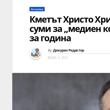
Актуално
Кметът Христо Хр
суми за „медиен ко
за година
By
Дежурен Редактор
ДЕК. 5, 2025