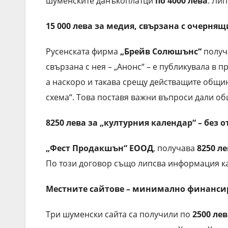
шуменските данъкоплатци
по 4000 лева
. Ли
15 000 лева за медия, свързана с очерня
Русенската фирма
„Брейв Солюшънс“
получ
свързана с нея – „Анонс“ – е публикувала в
а наскоро и такава срещу действащите общин
схема“. Това поставя важни въпроси дали об
8250 лева за „културния календар“ – без 
„Фест Продакшън“ ЕООД
, получава
8250 л
По този договор също липсва информация к
Местните сайтове – минимално финанси
Три шуменски сайта са получили по
2500 ле