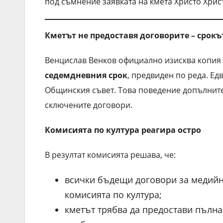
под съмнение заявката на кмета Христо Хрис
Кметът не предоставя договорите – срокъ
Венцислав Венков официално изисква копия 
седемдневния срок
, предвиден по реда. Ед
Общинския съвет. Това поведение допълнит
сключените договори.
Комисията по култура реагира остро
В резултат комисията решава, че:
всички бъдещи договори за медийн
комисията по култура;
кметът трябва да предостави пълна