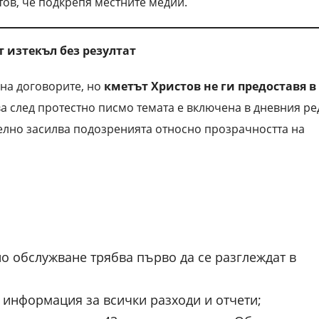
тов, че подкрепя местните медии.
т изтекъл без резултат
на договорите, но
кметът Христов не ги предоставя в
ва след протестно писмо темата е включена в дневния ре
елно засилва подозренията относно прозрачността на
о обслужване трябва първо да се разглеждат в
 информация за всички разходи и отчети;