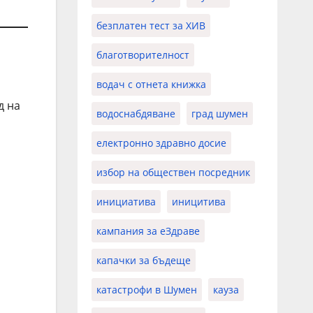
безплатен тест за ХИВ
благотворителност
водач с отнета книжка
д на
водоснабдяване
град шумен
електронно здравно досие
избор на обществен посредник
инициатива
иницитива
кампания за еЗдраве
капачки за бъдеще
катастрофи в Шумен
кауза