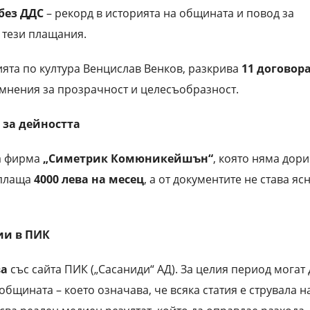
 без ДДС
– рекорд в историята на общината и повод за
 тези плащания.
ията по култура Венцислав Венков, разкрива
11 договор
съмнения за прозрачност и целесъобразност.
а за дейността
та фирма
„Симетрик Комюникейшън“
, която няма дори
 плаща
4000 лева на месец
, а от документите не става яс
ции в ПИК
ва
със сайта ПИК („Сасаниди“ АД). За целия период могат 
 общината – което означава, че всяка статия е струвала н