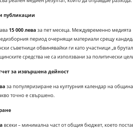
псва реален медиен резултат, който да оправдае разхода.
щи публикации
ава
15 000 лева
за пет месеца. Междувременно медията
 предизборния период очернящи материали срещу кандид
ски съветници обвинявайки ги като участници „в брута
щинските средства не са използвани за политически цел
отчет за извършена дейност
ева
за популяризиране на културния календар на община
акво точно е свършено.
ране
ва
всеки – минимална част от общия бюджет, което поста