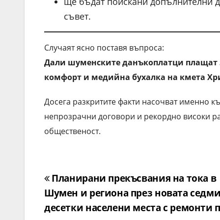
ще бъдат поискани допълнителни д
съвет.
Случаят ясно поставя въпроса:
Дали шуменските данъкоплатци плащат 
комфорт и медийна бухалка на кмета Хр
Досега разкритите факти насочват именно към
непрозрачни договори и рекордно високи раз
общественост.
Навигация
Планирани прекъсвания на тока в
Шумен и региона през новата седми
десетки населени места с ремонти 