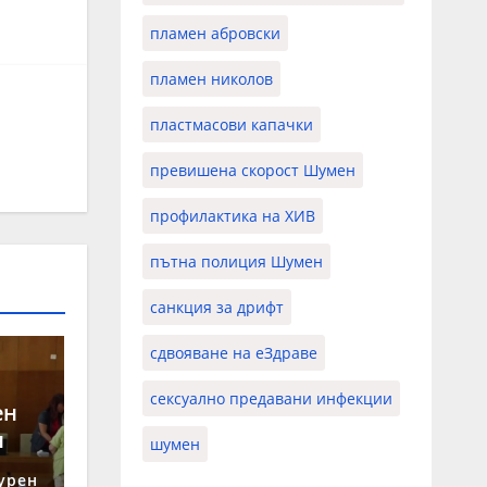
пламен абровски
пламен николов
пластмасови капачки
превишена скорост Шумен
профилактика на ХИВ
пътна полиция Шумен
санкция за дрифт
сдвояване на еЗдраве
сексуално предавани инфекции
ен
н
шумен
урен