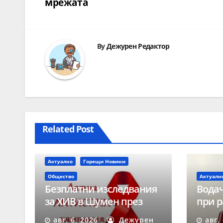
мрежата
By
Дежурен Редактор
Related Post
Актуално
Горещи Новини
Общество
Актуалн
Безплатни изследвания
Водач
за ХИВ в Шумен през
при р
август
време
авг. 6, 2026
Дежурен
авг.