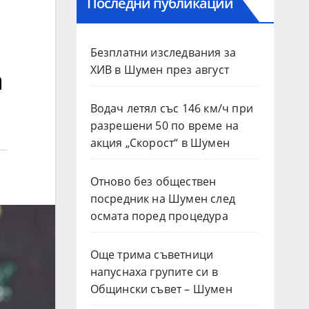
Последни публикации
Безплатни изследвания за
ХИВ в Шумен през август
а
Водач летял със 146 км/ч при
разрешени 50 по време на
акция „Скорост“ в Шумен
Отново без обществен
посредник на Шумен след
осмата поред процедура
Още трима съветници
напуснаха групите си в
Общински съвет – Шумен