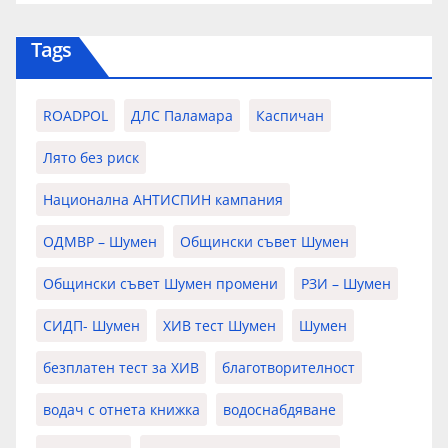
Tags
ROADPOL
ДЛС Паламара
Каспичан
Лято без риск
Национална АНТИСПИН кампания
ОДМВР – Шумен
Общински съвет Шумен
Общински съвет Шумен промени
РЗИ – Шумен
СИДП- Шумен
ХИВ тест Шумен
Шумен
безплатен тест за ХИВ
благотворителност
водач с отнета книжка
водоснабдяване