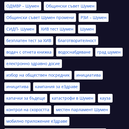
ОДМВР – Шумен
Общински съвет Шумен
Общински съвет Шумен промени
РЗИ – Шумен
СИДП- Шумен
ХИВ тест Шумен
Шумен
безплатен тест за ХИВ
благотворителност
водач с отнета книжка
водоснабдяване
град шумен
електронно здравно досие
избор на обществен посредник
инициатива
иницитива
кампания за еЗдраве
капачки за бъдеще
катастрофи в Шумен
кауза
контрол на скоростта
местен парламент Шумен
мобилно приложение еЗдраве