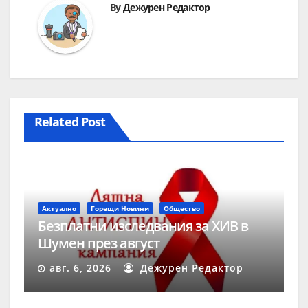
By
Дежурен Редактор
Related Post
Актуално
Горещи Новини
Общество
Безплатни изследвания за ХИВ в
Шумен през август
авг. 6, 2026
Дежурен Редактор