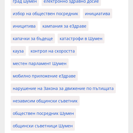
град шумен
електронно здравно досие
избор на обществен посредник
инициатива
иницитива
кампания за еЗдраве
капачки за бъдеще
катастрофи в Шумен
кауза
контрол на скоростта
местен парламент Шумен
мобилно приложение еЗдраве
нарушение на Закона за движение по пътищата
независим общински съветник
обществен посредник Шумен
общински съветници Шумен