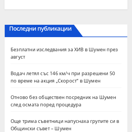
Последни публикации
Безплатни изследвания за ХИВ в Шумен през
август
Водач летял със 146 км/ч при разрешени 50
по време на акция „Скорост“ в Шумен
Отново без обществен посредник на Шумен
след осмата поред процедура
Още трима съветници напуснаха групите си в
Общински съвет – Шумен