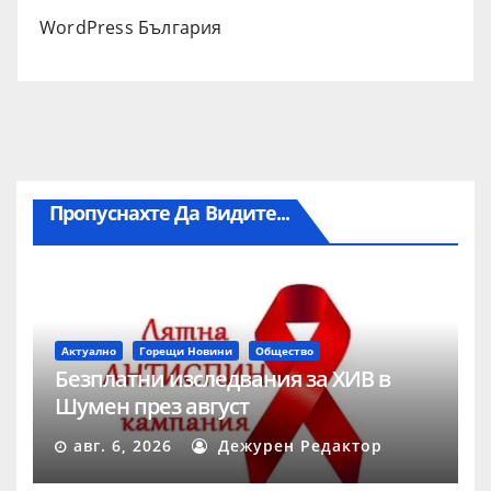
WordPress България
Пропуснахте Да Видите...
Актуално
Горещи Новини
Общество
Безплатни изследвания за ХИВ в
Шумен през август
авг. 6, 2026
Дежурен Редактор