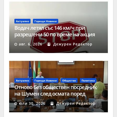
Актуално
Горещи Новини
Водач летял със 146 км/ч при
разрешени 50 по време на акция
„Скорост“ в Шумен
авг. 6, 2026
Дежурен Редактор
Актуално
Горещи Новини
Общество
Политика
Отново без обществен посредник
на Шумен след осмата поред
процедура
юли 30, 2026
Дежурен Редактор