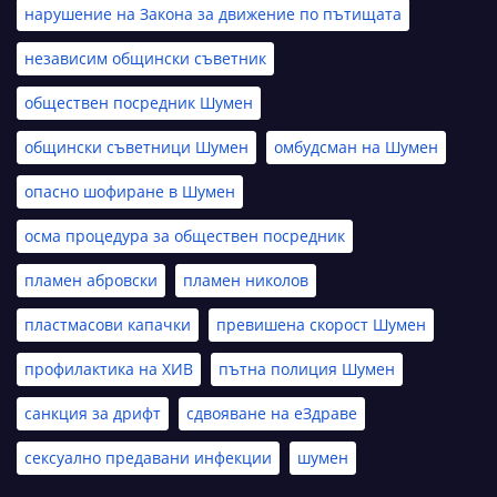
нарушение на Закона за движение по пътищата
независим общински съветник
обществен посредник Шумен
общински съветници Шумен
омбудсман на Шумен
опасно шофиране в Шумен
осма процедура за обществен посредник
пламен абровски
пламен николов
пластмасови капачки
превишена скорост Шумен
профилактика на ХИВ
пътна полиция Шумен
санкция за дрифт
сдвояване на еЗдраве
сексуално предавани инфекции
шумен