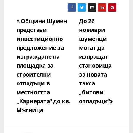
Навигация
Община Шумен
До 26
представи
ноември
инвестиционно
шуменци
предложение за
могат да
изграждане на
изпращат
площадка за
становища
строителни
за новата
отпадъци в
такса
местността
„битови
„Кариерата“ до кв.
отпадъци“
Мътница