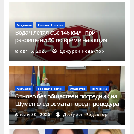
Актуално
Горещи Новини
Водач летял със 146 км/ч при
разрешени 50 по време на акция
„Скорост“ в Шумен
авг. 6, 2026
Дежурен Редактор
Актуално
Горещи Новини
Общество
Политика
Отново без обществен посредник на
Шумен след осмата поред процедура
юли 30, 2026
Дежурен Редактор