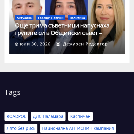
Актуално
Горещи Новини
Политика
Още трима съветници напуснаха
групите си в Общински съвет –
Шумен
юли 30, 2026
Дежурен Редактор
Tags
ROADPOL
ДЛС Паламара
Каспичан
Лято без риск
Национална АНТИСПИН кампания