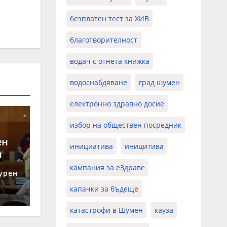
безплатен тест за ХИВ
благотворителност
водач с отнета книжка
водоснабдяване
град шумен
електронно здравно досие
избор на обществен посредник
ен
инициатива
иницитива
н
кампания за еЗдраве
урен
капачки за бъдеще
катастрофи в Шумен
кауза