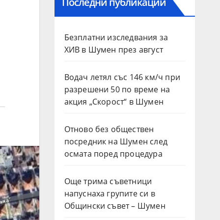
Последни публикации
Безплатни изследвания за
ХИВ в Шумен през август
Водач летял със 146 км/ч при
разрешени 50 по време на
акция „Скорост“ в Шумен
Отново без обществен
посредник на Шумен след
осмата поред процедура
Още трима съветници
напуснаха групите си в
Общински съвет – Шумен