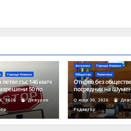
Актуално
Горещи Новини
о
Горещи Новини
Общество
Политика
 летял със 146 км/ч
Отново без обществ
азрешени 50 по
посредник на Шуме
 на акция
след осмата поред
 6, 2026
Дежурен
юли 30, 2026
Деж
ост“ в Шумен
процедура
тор
Редактор