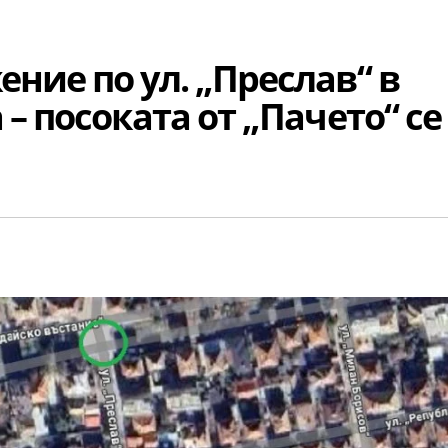
ние по ул. „Преслав“ в
– посоката от „Пачето“ се