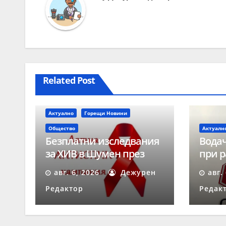
Related Post
Актуално
Горещи Новини
Общество
Актуалн
Безплатни изследвания
Водач
за ХИВ в Шумен през
при р
август
време
авг. 6, 2026
Дежурен
авг.
„Скор
Редактор
Редак