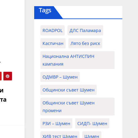
Tags
ROADPOL
ДЛС Паламара
Каспичан
Лято без риск
Национална АНТИСПИН
.
кампания
ОДМВР – Шумен
 и
Общински съвет Шумен
та
Общински съвет Шумен
промени
РЗИ – Шумен
СИДП- Шумен
ХИВ тест Шумен
Шумен