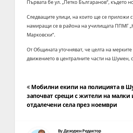
Първата бе ул. „Петко Българанов“, където н
Следващите улици, на които ще се приложи с
намиращи се в района на училищата ППМГ „На
Марковски“.
От Общината уточняват, че целта на мерките
движението в централните части на Шумен, 
Навигация
Мобилни екипи на полицията в Ш
започват срещи с жители на малки 
отдалечени села през ноември
By
Дежурен Редактор