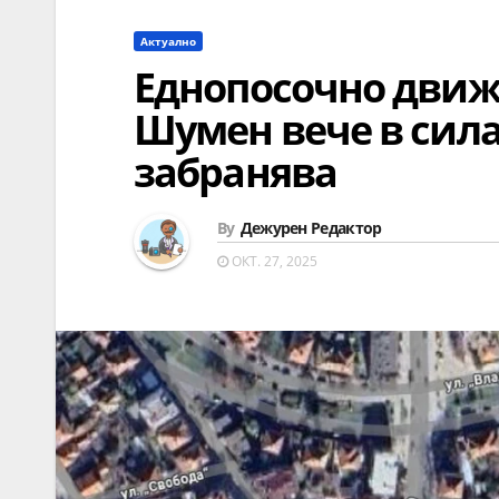
Актуално
Еднопосочно движе
Шумен вече в сила 
забранява
By
Дежурен Редактор
ОКТ. 27, 2025