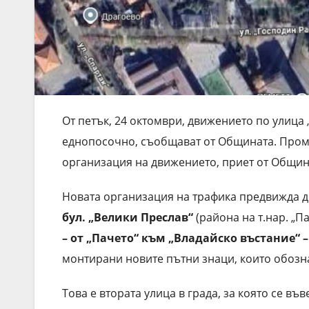
От петък, 24 октомври, движението по улица
еднопосочно, съобщават от Общината. Промя
организация на движението, приет от Общинс
Новата организация на трафика предвижда
бул. „Велики Преслав“
(района на т.нар. „П
– от „Пачето“ към „Владайско въстание“ 
монтирани новите пътни знаци, които обозн
Това е втората улица в града, за която се в