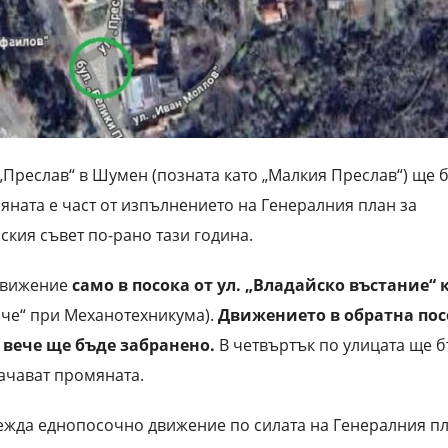
 „Преслав“ в Шумен (позната като „Малкия Преслав“) ще 
ната е част от изпълнението на Генералния план за
кия съвет по-рано тази година.
 движение
само в посока от ул. „Владайско въстание“
аче“ при Механотехникума).
Движението в обратна пос
– вече ще бъде забранено.
В четвъртък по улицата ще б
ачават промяната.
ъвежда еднопосочно движение по силата на Генералния пл