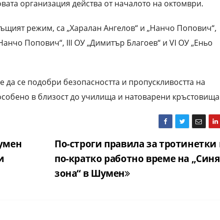
овата организация действа от началото на октомври.
ъщият режим, са „Харалан Ангелов“ и „Нанчо Попович“,
нчо Попович“, III ОУ „Димитър Благоев“ и VI ОУ „Еньо
 е да се подобри безопасността и пропускливостта на
особено в близост до училища и натоварени кръстовища
умен
По-строги правила за тротинетки
и
по-кратко работно време на „Синя
зона“ в Шумен