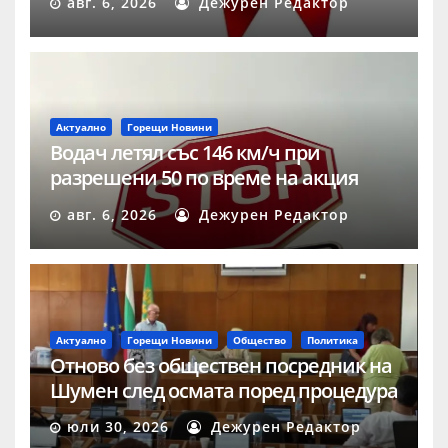
авг. 6, 2026
Дежурен Редактор
Актуално
Горещи Новини
Водач летял със 146 км/ч при
разрешени 50 по време на акция
„Скорост“ в Шумен
авг. 6, 2026
Дежурен Редактор
Актуално
Горещи Новини
Общество
Политика
Отново без обществен посредник на
Шумен след осмата поред процедура
юли 30, 2026
Дежурен Редактор