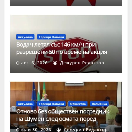
Актуално
Горещи Новини
Водач летял със 146 км/ч при
разрешени 50 по време на акция
„Скорост“ в Шумен
авг. 6, 2026
Дежурен Редактор
Актуално
Горещи Новини
Общество
Политика
Отново без обществен посредник
на Шумен след осмата поред
процедура
юли 30, 2026
Дежурен Редактор