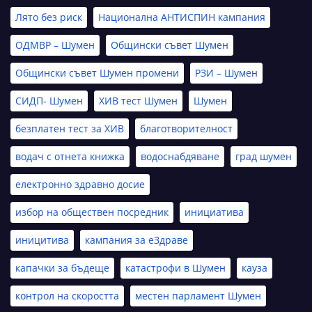
Лято без риск
Национална АНТИСПИН кампания
ОДМВР – Шумен
Общински съвет Шумен
Общински съвет Шумен промени
РЗИ – Шумен
СИДП- Шумен
ХИВ тест Шумен
Шумен
безплатен тест за ХИВ
благотворителност
водач с отнета книжка
водоснабдяване
град шумен
електронно здравно досие
избор на обществен посредник
инициатива
иницитива
кампания за еЗдраве
капачки за бъдеще
катастрофи в Шумен
кауза
контрол на скоростта
местен парламент Шумен