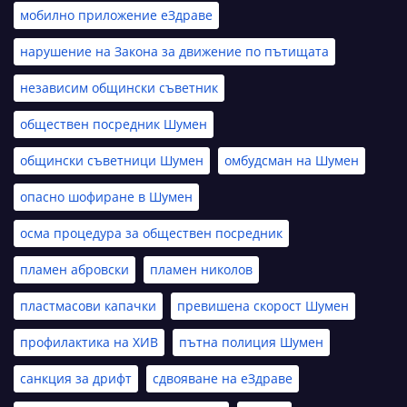
мобилно приложение еЗдраве
нарушение на Закона за движение по пътищата
независим общински съветник
обществен посредник Шумен
общински съветници Шумен
омбудсман на Шумен
опасно шофиране в Шумен
осма процедура за обществен посредник
пламен абровски
пламен николов
пластмасови капачки
превишена скорост Шумен
профилактика на ХИВ
пътна полиция Шумен
санкция за дрифт
сдвояване на еЗдраве