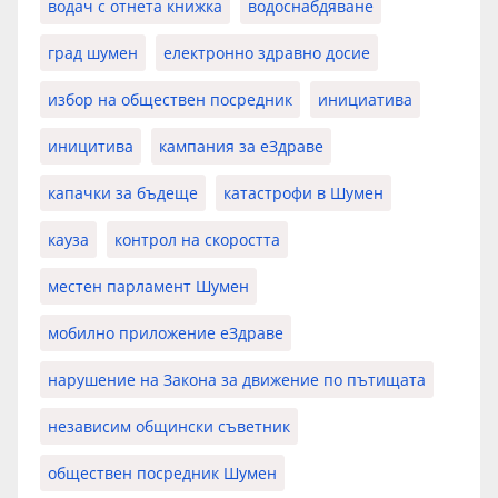
водач с отнета книжка
водоснабдяване
град шумен
електронно здравно досие
избор на обществен посредник
инициатива
иницитива
кампания за еЗдраве
капачки за бъдеще
катастрофи в Шумен
кауза
контрол на скоростта
местен парламент Шумен
мобилно приложение еЗдраве
нарушение на Закона за движение по пътищата
независим общински съветник
обществен посредник Шумен