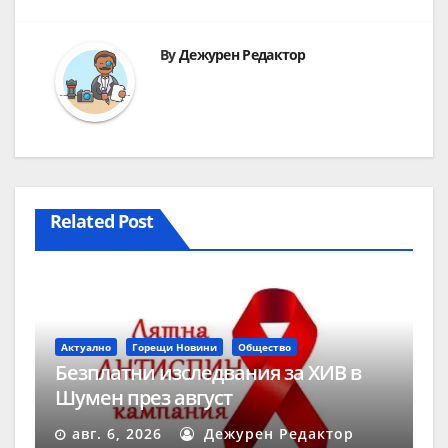
By
Дежурен Редактор
Related Post
Актуално
Горещи Новини
Общество
Безплатни изследвания за ХИВ в
Шумен през август
авг. 6, 2026
Дежурен Редактор