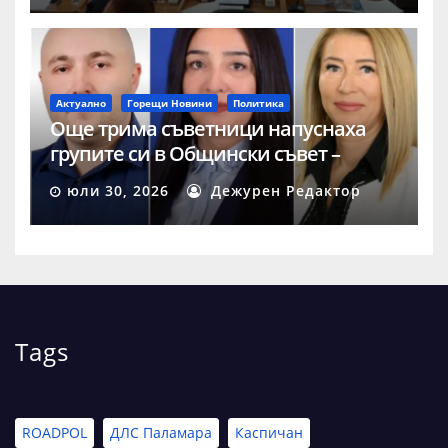
Актуално
Горещи Новини
Политика
Още трима съветници напуснаха
групите си в Общински съвет –
Шумен
юли 30, 2026
Дежурен Редактор
Tags
ROADPOL
ДЛС Паламара
Каспичан