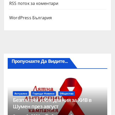
RSS поток за коментари
WordPress България
Пропуснахте Да Видите...
Актуално
Горещи Новини
Общество
Безплатни изследвания за ХИВ в
Шумен през август