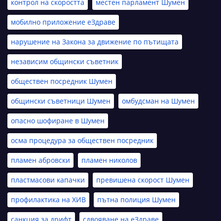
контрол на скоростта
местен парламент Шумен
мобилно приложение еЗдраве
нарушение на Закона за движение по пътищата
независим общински съветник
обществен посредник Шумен
общински съветници Шумен
омбудсман на Шумен
опасно шофиране в Шумен
осма процедура за обществен посредник
пламен абровски
пламен николов
пластмасови капачки
превишена скорост Шумен
профилактика на ХИВ
пътна полиция Шумен
санкция за дрифт
сдвояване на еЗдраве