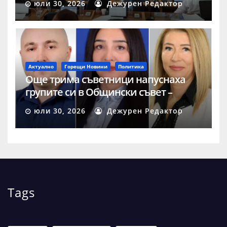
юли 30, 2026
Дежурен Редактор
Актуално
Горещи Новини
Политика
Още трима съветници напуснаха
групите си в Общински съвет –
Шумен
юли 30, 2026
Дежурен Редактор
Tags