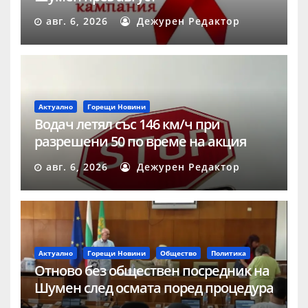
авг. 6, 2026
Дежурен Редактор
Актуално
Горещи Новини
Водач летял със 146 км/ч при
разрешени 50 по време на акция
„Скорост“ в Шумен
авг. 6, 2026
Дежурен Редактор
Актуално
Горещи Новини
Общество
Политика
Отново без обществен посредник на
Шумен след осмата поред процедура