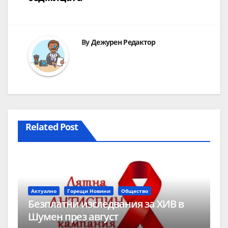
By
Дежурен Редактор
Related Post
Актуално
Горещи Новини
Общество
Безплатни изследвания за ХИВ в
Шумен през август