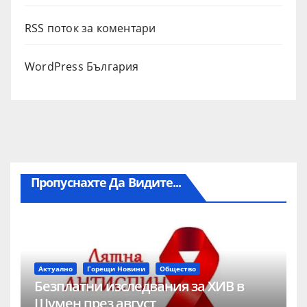
RSS поток за коментари
WordPress България
Пропуснахте Да Видите...
Актуално
Горещи Новини
Общество
Безплатни изследвания за ХИВ в
Шумен през август