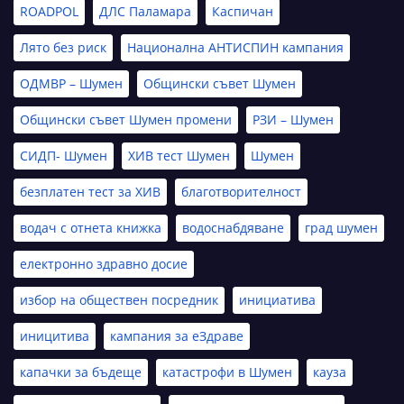
ROADPOL
ДЛС Паламара
Каспичан
Лято без риск
Национална АНТИСПИН кампания
ОДМВР – Шумен
Общински съвет Шумен
Общински съвет Шумен промени
РЗИ – Шумен
СИДП- Шумен
ХИВ тест Шумен
Шумен
безплатен тест за ХИВ
благотворителност
водач с отнета книжка
водоснабдяване
град шумен
електронно здравно досие
избор на обществен посредник
инициатива
иницитива
кампания за еЗдраве
капачки за бъдеще
катастрофи в Шумен
кауза