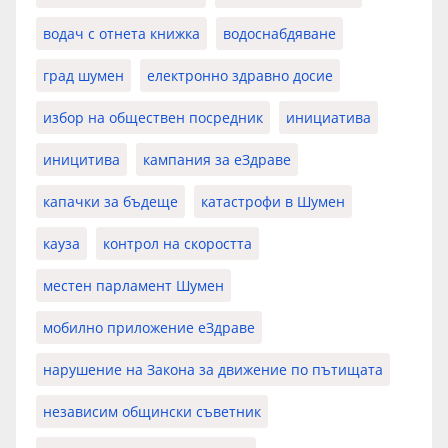
водач с отнета книжка
водоснабдяване
град шумен
електронно здравно досие
избор на обществен посредник
инициатива
иницитива
кампания за еЗдраве
капачки за бъдеще
катастрофи в Шумен
кауза
контрол на скоростта
местен парламент Шумен
мобилно приложение еЗдраве
нарушение на Закона за движение по пътищата
независим общински съветник