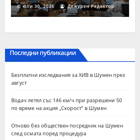
процедура
юли 30, 2026
Дежурен Редактор
Последни публикации
Безплатни изследвания за ХИВ в Шумен през
август
Водач летял със 146 км/ч при разрешени 50
по време на акция „Скорост“ в Шумен
Отново без обществен посредник на Шумен
след осмата поред процедура