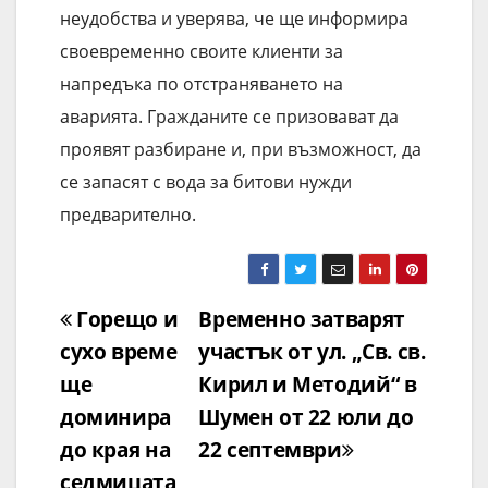
неудобства и уверява, че ще информира
своевременно своите клиенти за
напредъка по отстраняването на
аварията. Гражданите се призовават да
проявят разбиране и, при възможност, да
се запасят с вода за битови нужди
предварително.
Навигация
Горещо и
Временно затварят
сухо време
участък от ул. „Св. св.
ще
Кирил и Методий“ в
доминира
Шумен от 22 юли до
до края на
22 септември
седмицата