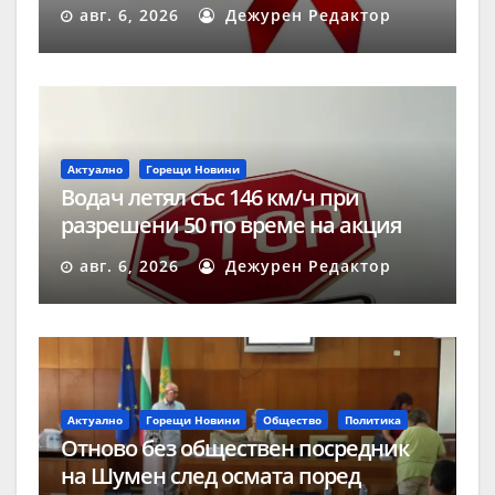
авг. 6, 2026
Дежурен Редактор
Актуално
Горещи Новини
Водач летял със 146 км/ч при
разрешени 50 по време на акция
„Скорост“ в Шумен
авг. 6, 2026
Дежурен Редактор
Актуално
Горещи Новини
Общество
Политика
Отново без обществен посредник
на Шумен след осмата поред