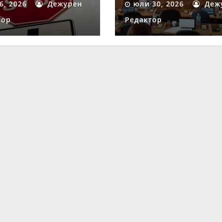
 6, 2026
Дежурен
юли 30, 2026
Деж
ост“ в Шумен
процедура
тор
Редактор