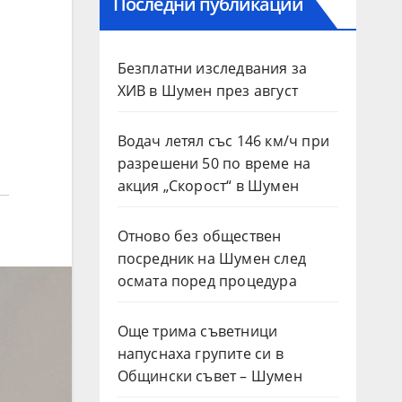
Последни публикации
Безплатни изследвания за
ХИВ в Шумен през август
Водач летял със 146 км/ч при
разрешени 50 по време на
акция „Скорост“ в Шумен
Отново без обществен
посредник на Шумен след
осмата поред процедура
Още трима съветници
напуснаха групите си в
Общински съвет – Шумен