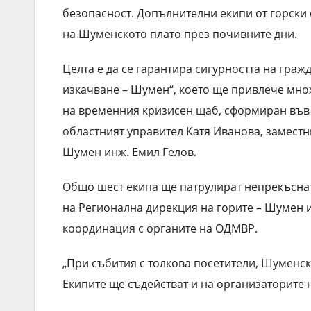
безопасност. Допълнителни екипи от горски
на Шуменското плато през почивните дни.
Целта е да се гарантира сигурността на гра
изкачване – Шумен“, което ще привлече множ
на временния кризисен щаб, сформиран във 
областният управител Катя Иванова, замест
Шумен инж. Емил Гелов.
Общо шест екипа ще патрулират непрекъснато
на Регионална дирекция на горите – Шумен и
координация с органите на ОДМВР.
„При събития с толкова посетители, Шуменск
Екипите ще съдействат и на организаторите 