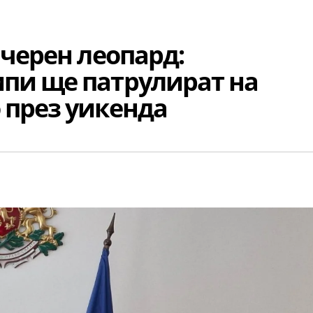
 черен леопард:
пи ще патрулират на
 през уикенда