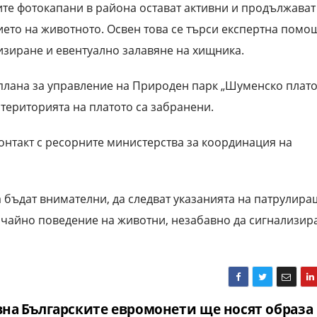
ните фотокапани в района остават активни и продължават
ето на животното. Освен това се търси експертна помо
зиране и евентуално залавяне на хищника.
плана за управление на Природен парк „Шуменско плато
 територията на платото са забранени.
онтакт с ресорните министерства за координация на
 бъдат внимателни, да следват указанията на патрулира
чайно поведение на животни, незабавно да сигнализира
вна
Българските евромонети ще носят образа