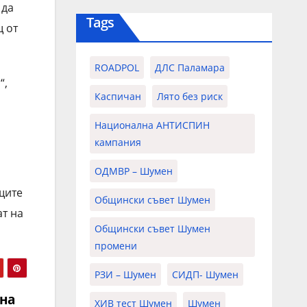
 да
Tags
щ от
ROADPOL
ДЛС Паламара
“,
Каспичан
Лято без риск
Национална АНТИСПИН
кампания
ОДМВР – Шумен
щите
Общински съвет Шумен
т на
Общински съвет Шумен
промени
РЗИ – Шумен
СИДП- Шумен
 на
ХИВ тест Шумен
Шумен