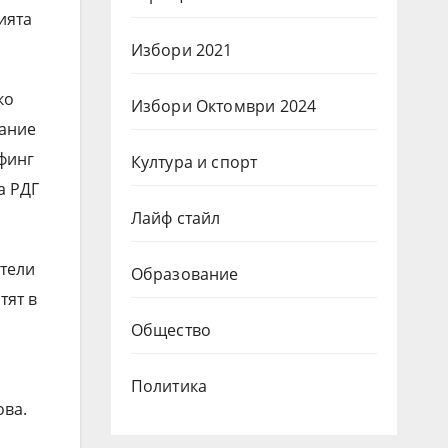
ията
Избори 2021
ко
Избори Октомври 2024
дание
финг
Култура и спорт
а РДГ
Лайф стайл
ители
Образование
тят в
Общество
Политика
ова.