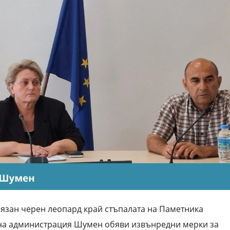
лязан черен леопард край стъпалата на Паметника
тна администрация Шумен обяви извънредни мерки за