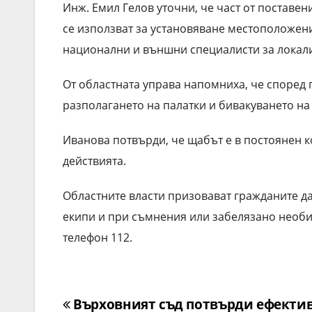
Инж. Емил Гелов уточни, че част от поставе
се използват за установяване местоположени
национални и външни специалисти за локали
От областната управа напомниха, че според 
разполагането на палатки и бивакуването на
Иванова потвърди, че щабът е в постоянен к
действията.
Областните власти призовават гражданите да
екипи и при съмнения или забелязано необи
телефон 112.
Навигация
Върховният съд потвърди ефекти