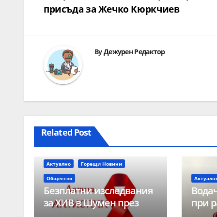
присъда за Жечко Кюркчиев
By
Дежурен Редактор
Related Post
Актуално
Горещи Новини
Общество
Актуалн
Безплатни изследвания
Водач
за ХИВ в Шумен през
при р
август
време