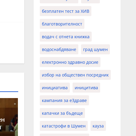
безплатен тест за ХИВ
благотворителност
водач с отнета книжка
водоснабдяване
град шумен
електронно здравно досие
избор на обществен посредник
инициатива
иницитива
кампания за еЗдраве
капачки за бъдеще
ен
катастрофи в Шумен
кауза
н