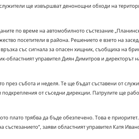
 служители ще извършват денонощни обходи на територ
жданите по време на автомобилното състезание „Планинс
ество посетители в района. Решението е взето на засе
връзка със сигнала за опасен хищник, съобщиха на бри
ник-областният управител Диян Димитров и директорът н
 през събота и неделя. Те ще бъдат съставени от служ
 подкрепления от съседни дирекции. Патрулите ще рабо
ото плато трябва да бъде обезпечено. Това е приоритет.
на състезанието“, заяви областният управител Катя Иван