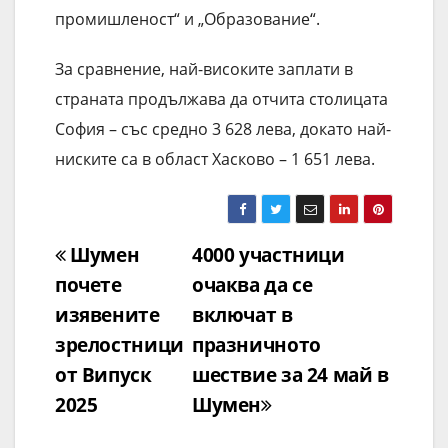
промишленост“ и „Образование“.
За сравнение, най-високите заплати в
страната продължава да отчита столицата
София – със средно 3 628 лева, докато най-
ниските са в област Хасково – 1 651 лева.
Навигация
Шумен
4000 участници
почете
очаква да се
изявените
включат в
зрелостници
празничното
от Випуск
шествие за 24 май в
2025
Шумен