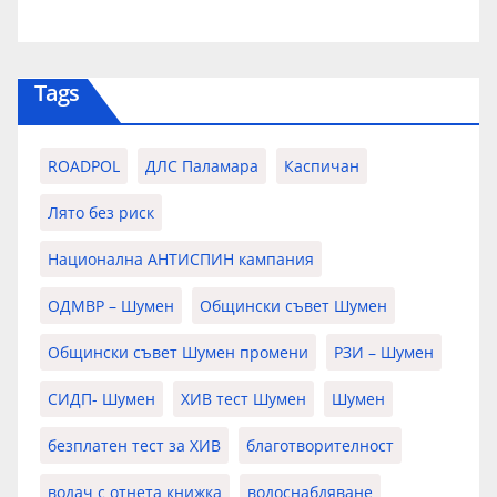
Tags
ROADPOL
ДЛС Паламара
Каспичан
Лято без риск
Национална АНТИСПИН кампания
ОДМВР – Шумен
Общински съвет Шумен
Общински съвет Шумен промени
РЗИ – Шумен
СИДП- Шумен
ХИВ тест Шумен
Шумен
безплатен тест за ХИВ
благотворителност
водач с отнета книжка
водоснабдяване