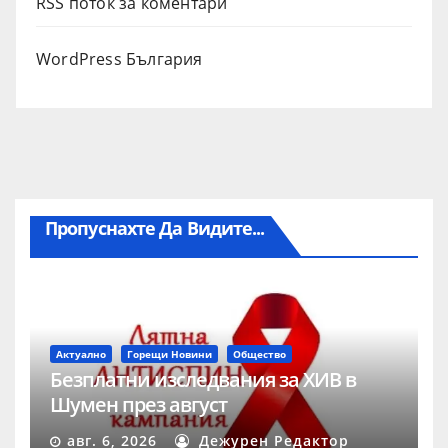
RSS поток за коментари
WordPress България
Пропуснахте Да Видите...
Актуално
Горещи Новини
Общество
Безплатни изследвания за ХИВ в
Шумен през август
авг. 6, 2026
Дежурен Редактор