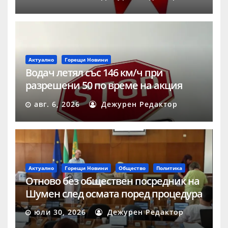
Актуално
Горещи Новини
Водач летял със 146 км/ч при
разрешени 50 по време на акция
„Скорост“ в Шумен
авг. 6, 2026
Дежурен Редактор
Актуално
Горещи Новини
Общество
Политика
Отново без обществен посредник на
Шумен след осмата поред процедура
юли 30, 2026
Дежурен Редактор