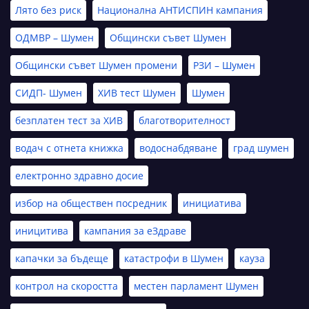
Лято без риск
Национална АНТИСПИН кампания
ОДМВР – Шумен
Общински съвет Шумен
Общински съвет Шумен промени
РЗИ – Шумен
СИДП- Шумен
ХИВ тест Шумен
Шумен
безплатен тест за ХИВ
благотворителност
водач с отнета книжка
водоснабдяване
град шумен
електронно здравно досие
избор на обществен посредник
инициатива
иницитива
кампания за еЗдраве
капачки за бъдеще
катастрофи в Шумен
кауза
контрол на скоростта
местен парламент Шумен