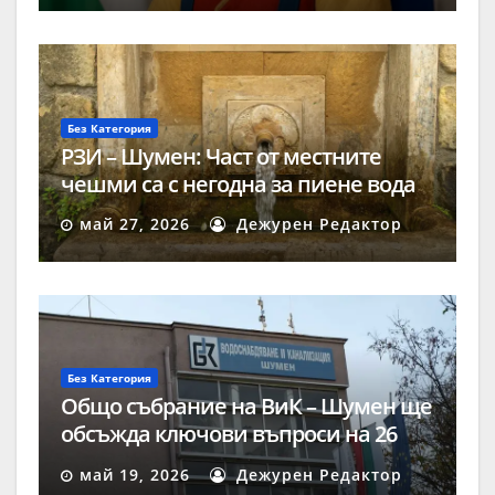
Без Категория
РЗИ – Шумен: Част от местните
чешми са с негодна за пиене вода
май 27, 2026
Дежурен Редактор
Без Категория
Общо събрание на ВиК – Шумен ще
обсъжда ключови въпроси на 26
май
май 19, 2026
Дежурен Редактор