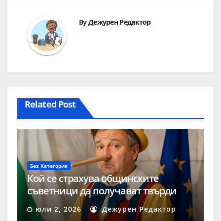
By
Дежурен Редактор
Related Post
Без Категория
Кой се страхува общинските
съветници да получават твърди
заплати?
юли 2, 2026
Дежурен Редактор