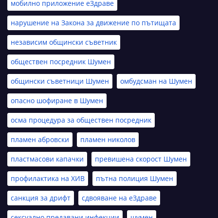
мобилно приложение еЗдраве
нарушение на Закона за движение по пътищата
независим общински съветник
обществен посредник Шумен
общински съветници Шумен
омбудсман на Шумен
опасно шофиране в Шумен
осма процедура за обществен посредник
пламен абровски
пламен николов
пластмасови капачки
превишена скорост Шумен
профилактика на ХИВ
пътна полиция Шумен
санкция за дрифт
сдвояване на еЗдраве
сексуално предавани инфекции
шумен