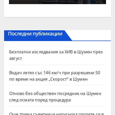
Последни публикации
Безплатни изследвания за ХИВ в Шумен през
август
Водач летял със 146 км/ч при разрешени 50
по време на акция „Скорост“ в Шумен
Отново без обществен посредник на Шумен
след осмата поред процедура
Още трима съветници напуснаха групите си в