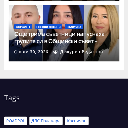
Актуално
Горещи Новини
Политика
Още трима съветници напуснаха
групите си в Общински съвет –
Шумен
юли 30, 2026
Дежурен Редактор
Tags
ROADPOL
ДЛС Паламара
Каспичан