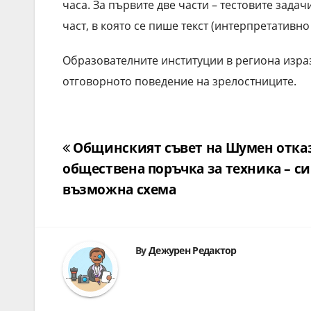
часа. За първите две части – тестовите задач
част, в която се пише текст (интерпретативн
Образователните институции в региона изра
отговорното поведение на зрелостниците.
Навигация
Общинският съвет на Шумен отказ
обществена поръчка за техника – си
възможна схема
By
Дежурен Редактор