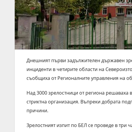
Днешният първи задължителен държавен зрел
инциденти в четирите области на Североизто
съобщиха от Регионалните управления на о
Над 3000 зрелостници от региона решаваха в
стриктна организация. Въпреки добрата подг
причини.
Зрелостният изпит по БЕЛ се проведе в три 