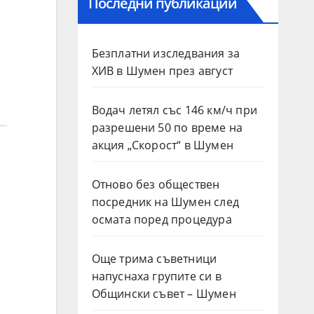
Последни публикации
Безплатни изследвания за
ХИВ в Шумен през август
Водач летял със 146 км/ч при
разрешени 50 по време на
акция „Скорост“ в Шумен
Отново без обществен
посредник на Шумен след
осмата поред процедура
Още трима съветници
напуснаха групите си в
Общински съвет – Шумен