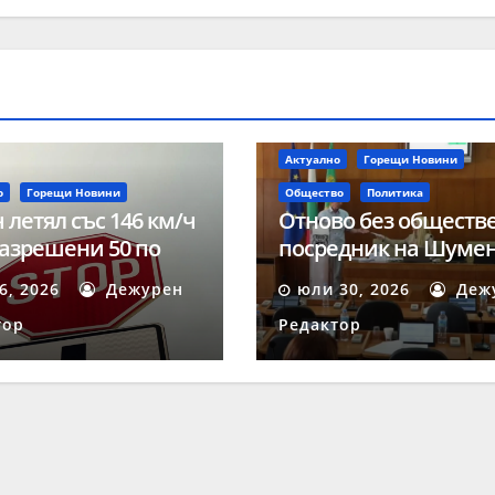
Актуално
Горещи Новини
о
Горещи Новини
Общество
Политика
 летял със 146 км/ч
Отново без обществ
азрешени 50 по
посредник на Шуме
 на акция
след осмата поред
 6, 2026
Дежурен
юли 30, 2026
Деж
ост“ в Шумен
процедура
тор
Редактор