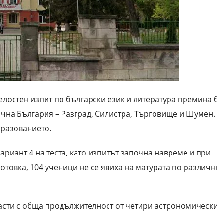
остен изпит по български език и литература премина 
чна България – Разград, Силистра, Търговище и Шумен.
бразованиетo.
ариант 4 на теста, като изпитът започна навреме и при
отовка, 104 ученици не се явиха на матурата по различн
части с обща продължителност от четири астрономическ