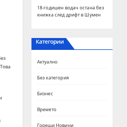
18-годишен водач остана без
книжка след дрифт в Шумен
Категории
без
Актуално
 Това
Без категория
Бизнес
и
Времето
и
Горещи Новини