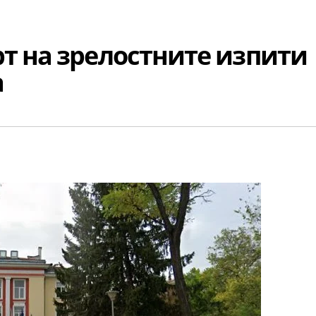
т на зрелостните изпити
а