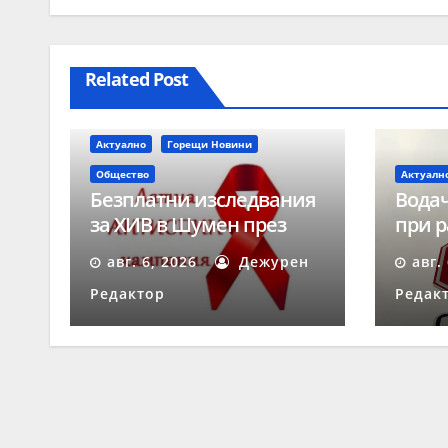
Related Post
Актуално
Горещи Новини
Общество
Актуалн
Безплатни изследвания
Водач
за ХИВ в Шумен през
при р
август
време
авг. 6, 2026
Дежурен
авг.
„Скор
Редактор
Редак