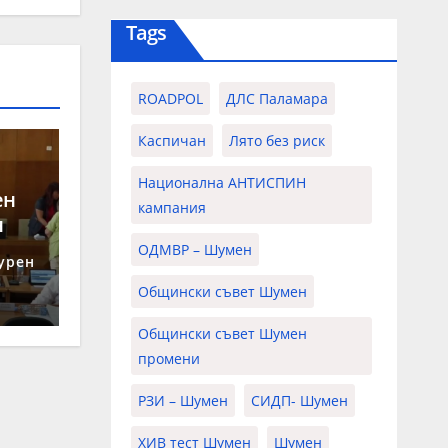
Tags
ROADPOL
ДЛС Паламара
Каспичан
Лято без риск
Национална АНТИСПИН
ен
кампания
н
ОДМВР – Шумен
урен
Общински съвет Шумен
Общински съвет Шумен
промени
РЗИ – Шумен
СИДП- Шумен
ХИВ тест Шумен
Шумен