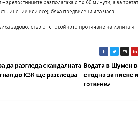
и – зрелостниците разполагаха с по 60 минути, а за трета
о съчинение или есе), бяха предвидени два часа.
зиха задоволство от спокойното протичане на изпита и
а да разгледа скандалната
Водата в Шумен в
гнал до КЗК ще разследва
е годна за пиене 
готвене