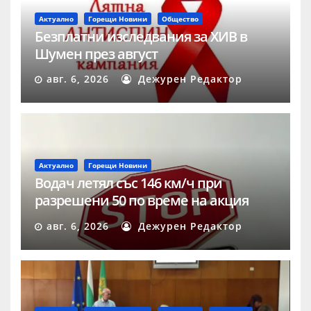
Актуално
Горещи Новини
Общество
Безплатни изследвания за ХИВ в
Шумен през август
авг. 6, 2026
Дежурен Редактор
Актуално
Горещи Новини
Водач летял със 146 км/ч при
разрешени 50 по време на акция
„Скорост“ в Шумен
авг. 6, 2026
Дежурен Редактор