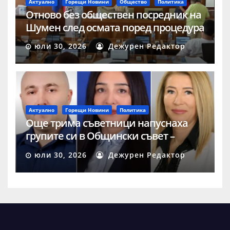
Актуално
Горещи Новини
Общество
Политика
Отново без обществен посредник на
Шумен след осмата поред процедура
юли 30, 2026
Дежурен Редактор
Актуално
Горещи Новини
Политика
Още трима съветници напуснаха
групите си в Общински съвет –
Шумен
юли 30, 2026
Дежурен Редактор