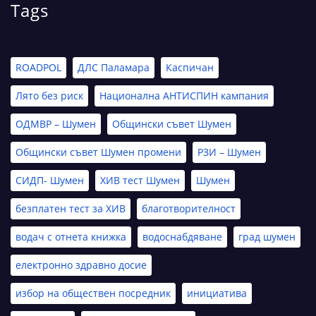
Tags
ROADPOL
ДЛС Паламара
Каспичан
Лято без риск
Национална АНТИСПИН кампания
ОДМВР – Шумен
Общински съвет Шумен
Общински съвет Шумен промени
РЗИ – Шумен
СИДП- Шумен
ХИВ тест Шумен
Шумен
безплатен тест за ХИВ
благотворителност
водач с отнета книжка
водоснабдяване
град шумен
електронно здравно досие
избор на обществен посредник
инициатива