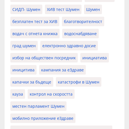
СИДП- Шумен
ХИВ тест Шумен
Шумен
безплатен тест за ХИВ
благотворителност
водач с отнета книжка
водоснабдяване
град шумен
електронно здравно досие
избор на обществен посредник
инициатива
иницитива
кампания за еЗдраве
капачки за бъдеще
катастрофи в Шумен
кауза
контрол на скоростта
местен парламент Шумен
мобилно приложение еЗдраве