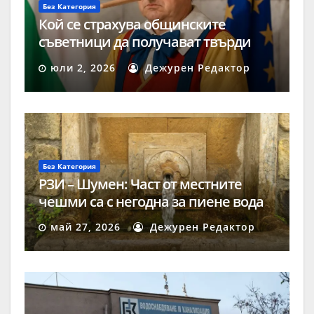
Без Категория
Кой се страхува общинските
съветници да получават твърди
заплати?
юли 2, 2026
Дежурен Редактор
Без Категория
РЗИ – Шумен: Част от местните
чешми са с негодна за пиене вода
май 27, 2026
Дежурен Редактор