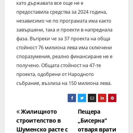
като държавата все още не е
предоставила средства за 2024 година,
независимо че по програмата има както
завършени, така и проекти в напреднала
фаза. Въпреки че за 37 проекта на обща
стойност 76 милиона лева има сключени
споразумения, реално финансиране не е
получено. Общата стойност на 47-те
проекта, одобрени от Народното
събрание, възлиза на 150 милиона лева.
Навигация
Жилищното
Пещера
строителство в
„Бисерна“
Шуменско расте с
отваря врати