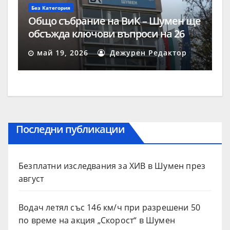
Без Категория
Общо събрание на ВиК – Шумен ще
обсъжда ключови въпроси на 26
май
май 19, 2026
Дежурен Редактор
Последни публикации
Безплатни изследвания за ХИВ в Шумен през
август
Водач летял със 146 км/ч при разрешени 50
по време на акция „Скорост“ в Шумен