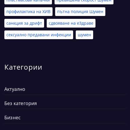
профилактика на ХИВ
пътна полиция Шумен
санкция за дрифт
сдвояване на еЗдраве
сексуално предавани инфекции
шумен
Категории
Актуално
Без категория
Бизнес