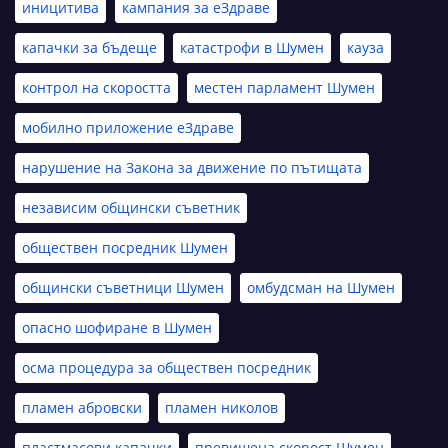
иницитива
кампания за еЗдраве
капачки за бъдеще
катастрофи в Шумен
кауза
контрол на скоростта
местен парламент Шумен
мобилно приложение еЗдраве
нарушение на Закона за движение по пътищата
независим общински съветник
обществен посредник Шумен
общински съветници Шумен
омбудсман на Шумен
опасно шофиране в Шумен
осма процедура за обществен посредник
пламен абровски
пламен николов
пластмасови капачки
превишена скорост Шумен