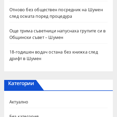
Отново без обществен посредник на Шумен
след осмата поред процедура
Още трима съветници напуснаха групите си в
Общински съвет – Шумен
18-годишен водач остана без книжка след
дрифт в Шумен
Категории
Актуално
Без категория