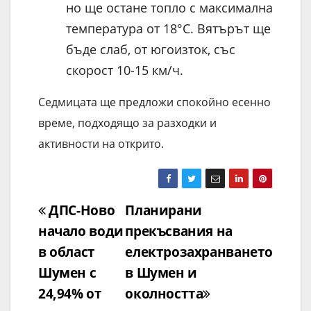
но ще остане топло с максимална
температура от 18°C. Вятърът ще
бъде слаб, от югоизток, със
скорост 10-15 км/ч.
Седмицата ще предложи спокойно есенно
време, подходящо за разходки и
активности на открито.
Навигация
ДПС-Ново
Планирани
начало води
прекъсвания на
в област
електрозахранването
Шумен с
в Шумен и
24,94% от
околността