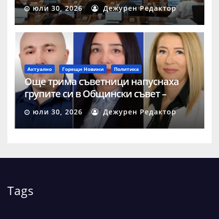
юли 30, 2026
Дежурен Редактор
Актуално
Горещи Новини
Политика
Още трима съветници напуснаха
групите си в Общински съвет –
Шумен
юли 30, 2026
Дежурен Редактор
Tags