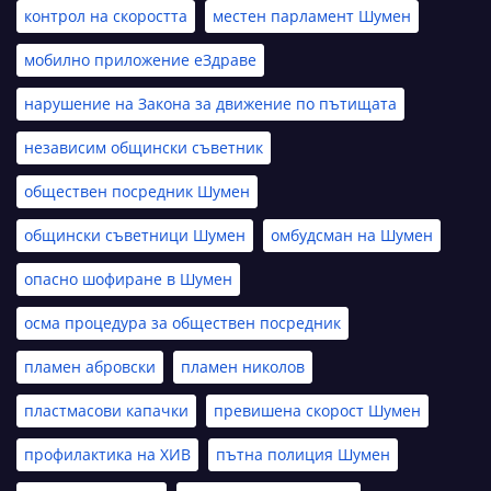
контрол на скоростта
местен парламент Шумен
мобилно приложение еЗдраве
нарушение на Закона за движение по пътищата
независим общински съветник
обществен посредник Шумен
общински съветници Шумен
омбудсман на Шумен
опасно шофиране в Шумен
осма процедура за обществен посредник
пламен абровски
пламен николов
пластмасови капачки
превишена скорост Шумен
профилактика на ХИВ
пътна полиция Шумен