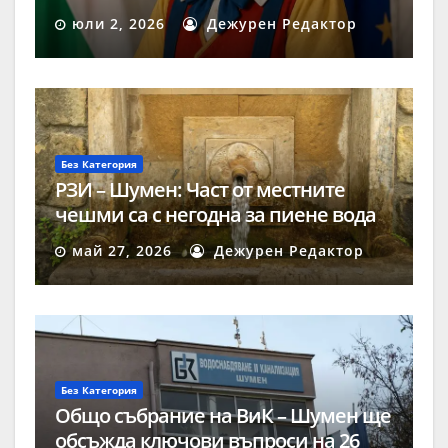
заплати?
юли 2, 2026
Дежурен Редактор
Без Категория
РЗИ – Шумен: Част от местните
чешми са с негодна за пиене вода
май 27, 2026
Дежурен Редактор
Без Категория
Общо събрание на ВиК – Шумен ще
обсъжда ключови въпроси на 26