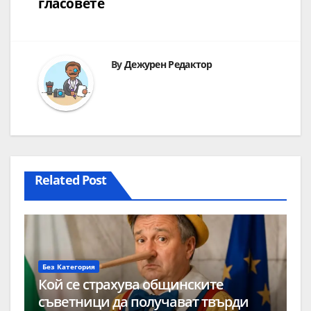
гласовете
By
Дежурен Редактор
Related Post
Без Категория
Кой се страхува общинските
съветници да получават твърди