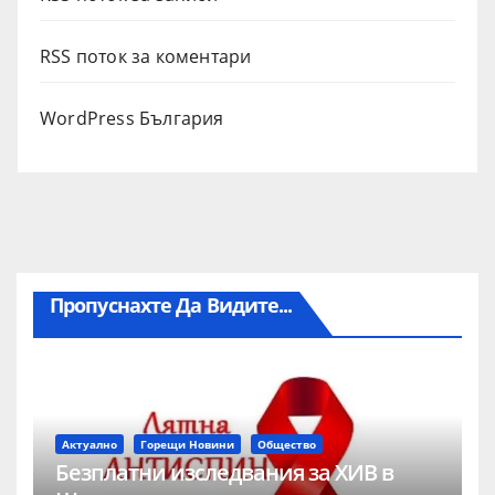
RSS поток за коментари
WordPress България
Пропуснахте Да Видите...
Актуално
Горещи Новини
Общество
Безплатни изследвания за ХИВ в