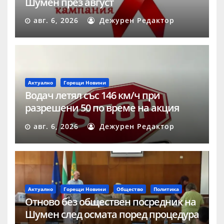
Шумен през август
авг. 6, 2026
Дежурен Редактор
Актуално
Горещи Новини
Водач летял със 146 км/ч при
разрешени 50 по време на акция
„Скорост“ в Шумен
авг. 6, 2026
Дежурен Редактор
Актуално
Горещи Новини
Общество
Политика
Отново без обществен посредник на
Шумен след осмата поред процедура