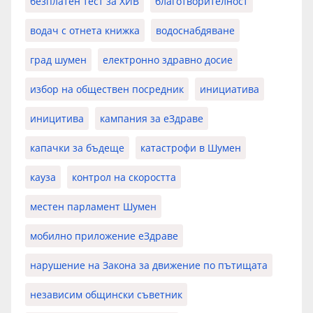
безплатен тест за ХИВ
благотворителност
водач с отнета книжка
водоснабдяване
град шумен
електронно здравно досие
избор на обществен посредник
инициатива
иницитива
кампания за еЗдраве
капачки за бъдеще
катастрофи в Шумен
кауза
контрол на скоростта
местен парламент Шумен
мобилно приложение еЗдраве
нарушение на Закона за движение по пътищата
независим общински съветник