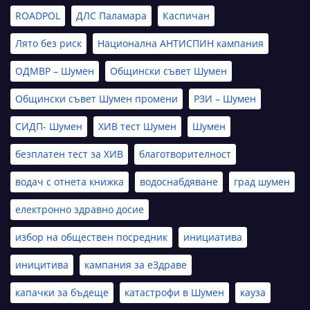
ROADPOL
ДЛС Паламара
Каспичан
Лято без риск
Национална АНТИСПИН кампания
ОДМВР – Шумен
Общински съвет Шумен
Общински съвет Шумен промени
РЗИ – Шумен
СИДП- Шумен
ХИВ тест Шумен
Шумен
безплатен тест за ХИВ
благотворителност
водач с отнета книжка
водоснабдяване
град шумен
електронно здравно досие
избор на обществен посредник
инициатива
иницитива
кампания за еЗдраве
капачки за бъдеще
катастрофи в Шумен
кауза