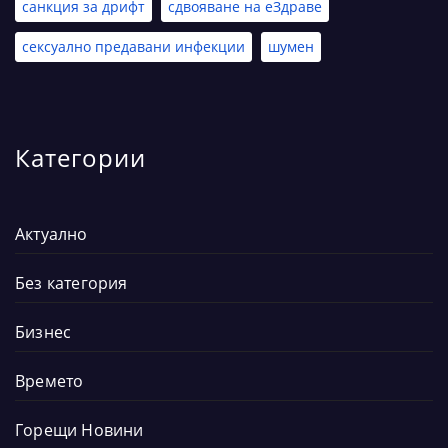
санкция за дрифт
сдвояване на еЗдраве
сексуално предавани инфекции
шумен
Категории
Актуално
Без категория
Бизнес
Времето
Горещи Новини