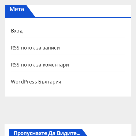
Мета
Вход
RSS поток за записи
RSS поток за коментари
WordPress България
Пропуснахте Да Видите...