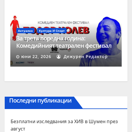
Актуално
Култура И Спорт
За трета поредна година:
Комедийният театрален фестивал
„Тодор Колев“ събира звездите на
юни 22, 2026
Дежурен Редактор
смеха в Шумен
Последни публикации
Безплатни изследвания за ХИВ в Шумен през
август