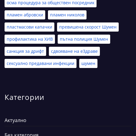
осма процедура за обществен посредник
пламен абровски
пламен николов
пластмасови капачки
превишена скорост Шумен
профилактика на ХИВ
пътна полиция Шумен
санкция за дрифт
сдвояване на еЗдраве
сексуално предавани инфекции
шумен
Категории
Актуално
Без категория