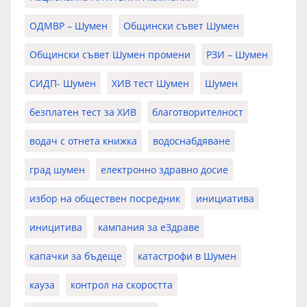
ОДМВР – Шумен
Общински съвет Шумен
Общински съвет Шумен промени
РЗИ – Шумен
СИДП- Шумен
ХИВ тест Шумен
Шумен
безплатен тест за ХИВ
благотворителност
водач с отнета книжка
водоснабдяване
град шумен
електронно здравно досие
избор на обществен посредник
инициатива
иницитива
кампания за еЗдраве
капачки за бъдеще
катастрофи в Шумен
кауза
контрол на скоростта