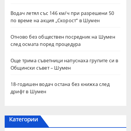
Водач летял със 146 км/ч при разрешени 50
по време на акция „Скорост“ в Шумен
Отново без обществен посредник на Шумен
след осмата поред процедура
Още трима съветници напуснаха групите си в
Общински съвет – Шумен
18-годишен водач остана без книжка след
дрифт в Шумен
Категории