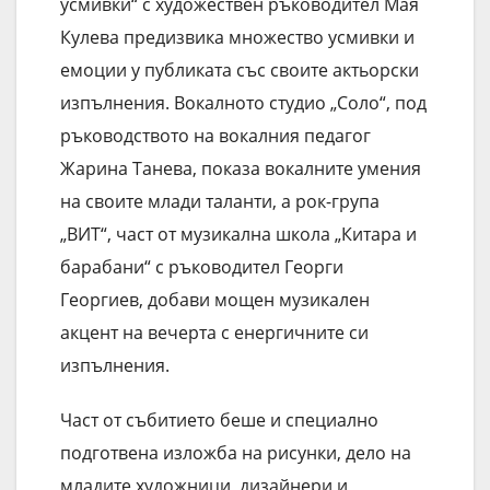
усмивки“ с художествен ръководител Мая
Кулева предизвика множество усмивки и
емоции у публиката със своите актьорски
изпълнения. Вокалното студио „Соло“, под
ръководството на вокалния педагог
Жарина Танева, показа вокалните умения
на своите млади таланти, а рок-група
„ВИТ“, част от музикална школа „Китара и
барабани“ с ръководител Георги
Георгиев, добави мощен музикален
акцент на вечерта с енергичните си
изпълнения.
Част от събитието беше и специално
подготвена изложба на рисунки, дело на
младите художници, дизайнери и