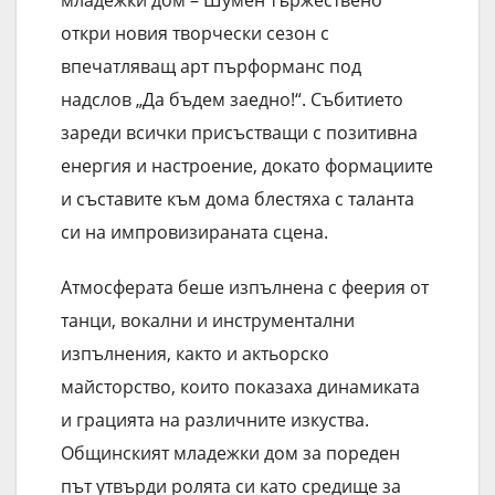
откри новия творчески сезон с
впечатляващ арт пърформанс под
надслов „Да бъдем заедно!“. Събитието
зареди всички присъстващи с позитивна
енергия и настроение, докато формациите
и съставите към дома блестяха с таланта
си на импровизираната сцена.
Атмосферата беше изпълнена с феерия от
танци, вокални и инструментални
изпълнения, както и актьорско
майсторство, които показаха динамиката
и грацията на различните изкуства.
Общинският младежки дом за пореден
път утвърди ролята си като средище за