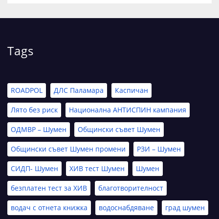
Tags
ROADPOL
ДЛС Паламара
Каспичан
Лято без риск
Национална АНТИСПИН кампания
ОДМВР – Шумен
Общински съвет Шумен
Общински съвет Шумен промени
РЗИ – Шумен
СИДП- Шумен
ХИВ тест Шумен
Шумен
безплатен тест за ХИВ
благотворителност
водач с отнета книжка
водоснабдяване
град шумен