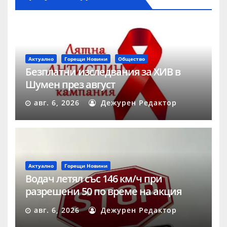
Актуално
Горещи Новини
Общество
Безплатни изследвания за ХИВ в
Шумен през август
авг. 6, 2026
Дежурен Редактор
Актуално
Горещи Новини
Водач летял със 146 км/ч при
разрешени 50 по време на акция
„Скорост“ в Шумен
авг. 6, 2026
Дежурен Редактор