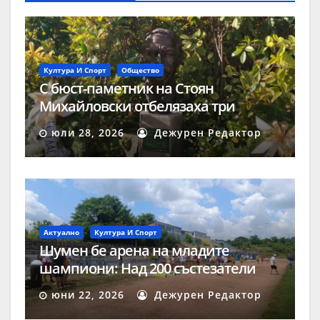
Култура И Спорт
Общество
С бюст-паметник на Стоян
Михайловски отбелязаха три
значими годишнини в Двора на
юли 28, 2026
Дежурен Редактор
кирилицата
Актуално
Култура И Спорт
Шумен бе арена на младите
шампиони: Над 200 състезатели
премериха сили в Държавното
юни 22, 2026
Дежурен Редактор
първенство по модерен петобой