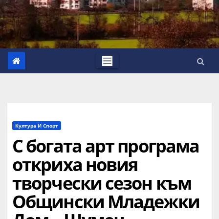
Култура И Спорт
С богата арт програма
откриха новия
творчески сезон към
Общински Младежки