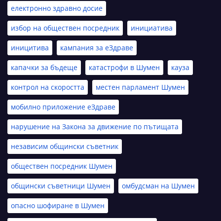
електронно здравно досие
избор на обществен посредник
инициатива
иницитива
кампания за еЗдраве
капачки за бъдеще
катастрофи в Шумен
кауза
контрол на скоростта
местен парламент Шумен
мобилно приложение еЗдраве
нарушение на Закона за движение по пътищата
независим общински съветник
обществен посредник Шумен
общински съветници Шумен
омбудсман на Шумен
опасно шофиране в Шумен