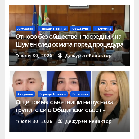
Актуално
Горещи Новини
Общество
Политика
Отново без обществен посредник на
Шумен след осмата поред процедура
юли 30, 2026
Дежурен Редактор
Актуално
Горещи Новини
Политика
Още трима съветници напуснаха
групите си в Общински съвет –
Шумен
юли 30, 2026
Дежурен Редактор