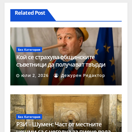
Related Post
Без Категория
Кой се страхува общинските
съветници да получават твърди
заплати?
юли 2, 2026
Дежурен Редактор
Без Категория
РЗИ – Шумен: Част от местните
чешми са с негодна за пиене вода