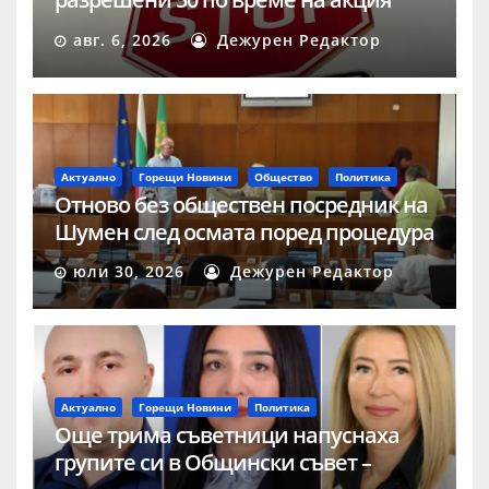
„Скорост“ в Шумен
авг. 6, 2026
Дежурен Редактор
Актуално
Горещи Новини
Общество
Политика
Отново без обществен посредник на
Шумен след осмата поред процедура
юли 30, 2026
Дежурен Редактор
Актуално
Горещи Новини
Политика
Още трима съветници напуснаха
групите си в Общински съвет –