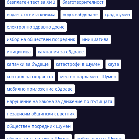
безплатен тест за ХИВ
благотворителност
водач с отнета книжка
водоснабдяване
град шумен
електронно здравно досие
избор на обществен посредник
инициатива
иницитива
кампания за еЗдраве
капачки за бъдеще
катастрофи в Шумен
кауза
контрол на скоростта
местен парламент Шумен
мобилно приложение еЗдраве
нарушение на Закона за движение по пътищата
независим общински съветник
обществен посредник Шумен
общински съветници Шумен
омбудсман на Шумен