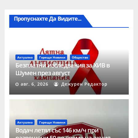
Пропуснахте Да Видите...
Актуално
Горещи Новини
Общество
Безплатни изследвания за ХИВ в
Шумен през август
авг. 6, 2026
Дежурен Редактор
Актуално
Горещи Новини
Водач летял със 146 км/ч при
разрешени 50 по време на акция