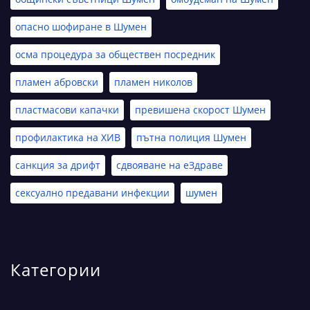
опасно шофиране в Шумен
осма процедура за обществен посредник
пламен абровски
пламен николов
пластмасови капачки
превишена скорост Шумен
профилактика на ХИВ
пътна полиция Шумен
санкция за дрифт
сдвояване на еЗдраве
сексуално предавани инфекции
шумен
Категории