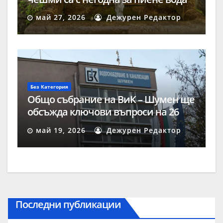
май 27, 2026
Дежурен Редактор
Без Категория
Общо събрание на ВиК – Шумен ще
обсъжда ключови въпроси на 26
май
май 19, 2026
Дежурен Редактор
Последни публикации