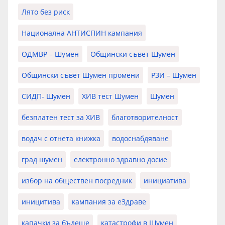
Лято без риск
Национална АНТИСПИН кампания
ОДМВР – Шумен
Общински съвет Шумен
Общински съвет Шумен промени
РЗИ – Шумен
СИДП- Шумен
ХИВ тест Шумен
Шумен
безплатен тест за ХИВ
благотворителност
водач с отнета книжка
водоснабдяване
град шумен
електронно здравно досие
избор на обществен посредник
инициатива
иницитива
кампания за еЗдраве
капачки за бъдеще
катастрофи в Шумен