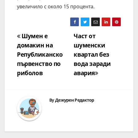
увеличило с около 15 процента.
Навигация
Шумен е
Част от
домакин на
шуменски
Републиканско
квартал без
първенство по
вода заради
риболов
авария
By
Дежурен Редактор