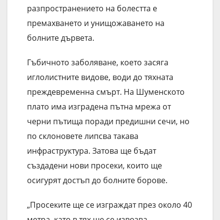
разпространението на болестта е
премахването и унищожаването на
болните дървета.
Гъбичното заболяване, което засяга
иглолистните видове, води до тяхната
преждевременна смърт. На Шуменското
плато има изградена пътна мрежа от
черни пътища поради предишни сечи, но
по склоновете липсва такава
инфраструктура. Затова ще бъдат
създадени нови просеки, които ще
осигурят достъп до болните борове.
„Просеките ще се изграждат през около 40
метра, като в тях ще се извозва