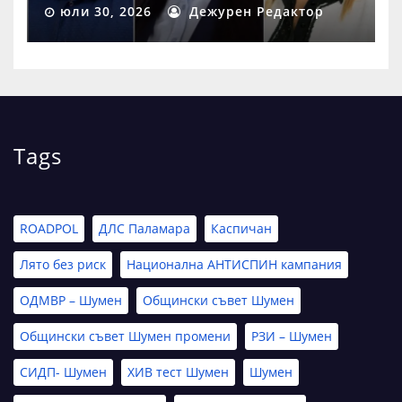
Шумен
юли 30, 2026
Дежурен Редактор
Tags
ROADPOL
ДЛС Паламара
Каспичан
Лято без риск
Национална АНТИСПИН кампания
ОДМВР – Шумен
Общински съвет Шумен
Общински съвет Шумен промени
РЗИ – Шумен
СИДП- Шумен
ХИВ тест Шумен
Шумен