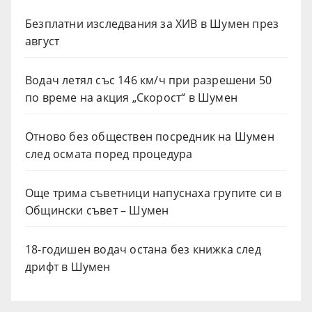
Безплатни изследвания за ХИВ в Шумен през
август
Водач летял със 146 км/ч при разрешени 50
по време на акция „Скорост“ в Шумен
Отново без обществен посредник на Шумен
след осмата поред процедура
Още трима съветници напуснаха групите си в
Общински съвет – Шумен
18-годишен водач остана без книжка след
дрифт в Шумен