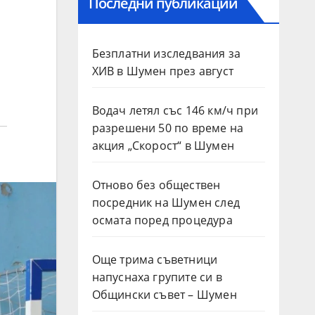
Последни публикации
Безплатни изследвания за
ХИВ в Шумен през август
Водач летял със 146 км/ч при
разрешени 50 по време на
акция „Скорост“ в Шумен
Отново без обществен
посредник на Шумен след
осмата поред процедура
Още трима съветници
напуснаха групите си в
Общински съвет – Шумен