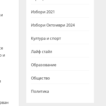
Избори 2021
 и
Избори Октомври 2024
Култура и спорт
се
Лайф стайл
о и
Образование
Общество
и
Политика
орван