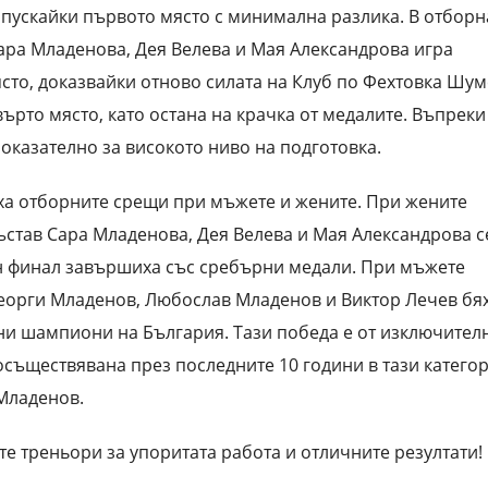
опускайки първото място с минимална разлика. В отборн
ара Младенова, Дея Велева и Мая Александрова игра
сто, доказвайки отново силата на Клуб по Фехтовка Шу
ърто място, като остана на крачка от медалите. Въпреки
показателно за високото ниво на подготовка.
оха отборните срещи при мъжете и жените. При жените
ъстав Сара Младенова, Дея Велева и Мая Александрова с
н финал завършиха със сребърни медали. При мъжете
Георги Младенов, Любослав Младенов и Виктор Лечев бя
вни шампиони на България. Тази победа е от изключител
е осъществявана през последните 10 години в тази катего
 Младенов.
те треньори за упоритата работа и отличните резултати!