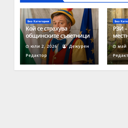
Без Категория
Без Кате
Кой се страхува
РЗИ –
общинските съветници
местн
да получават твърди
негод
юли 2, 2026
Дежурен
май 
заплати?
Редактор
Редак