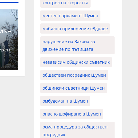
контрол на скоростта
местен парламент Шумен
мобилно приложение еЗдраве
иК –
нарушение на Закона за
 26
движение по пътищата
урен
независим общински съветник
обществен посредник Шумен
общински съветници Шумен
омбудсман на Шумен
опасно шофиране в Шумен
осма процедура за обществен
посредник