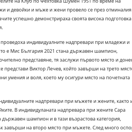
телите на Клуб по Фехтовка Шумен 1951 по време на
жи и девойки и мъже и жени провело се през отминалия
вачите успешно демонстрираха своята висока подготовка
я.
е проведоха индивидуалните надпревари при младежи и
ято е Мис България 2021 стана държавен шампион,
ючително представяне, тя заслужи първото място и доне
се представи Виктор Лечев, който завърши на трето мяст
ни умения и воля, което му осигури място на почетната
ндивидуалните надпревари при мъжете и жените, както 
йките. В индивидуланата надпревара при жените Сара
а държавен шампион и в тази възрастова категория,
ък завърши на второ място при мъжете. След много осп