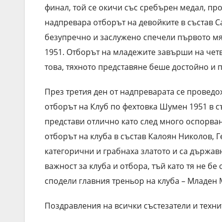
финал, той се окичи със сребърен медал, пр
надпревара отборът на девойките в състав С
безупречно и заслужено спечели първото мя
1951. Отборът на младежите завърши на четв
това, тяхното представяне беше достойно и 
През третия ден от надпреварата се провед
отборът на Клуб по фехтовка Шумен 1951 в с
представи отлично като след много оспорва
отборът на клуба в състав Калоян Николов, 
категорични и грабнаха златото и са държа
важност за клуба и отбора, тъй като тя не б
сподели главния треньор на клуба – Младен
Поздравления на всички състезатели и техни