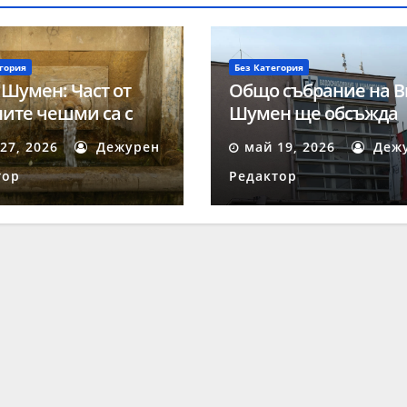
гория
Без Категория
 Шумен: Част от
Общо събрание на В
ите чешми са с
Шумен ще обсъжда
на за пиене вода
ключови въпроси на
27, 2026
Дежурен
май 19, 2026
Деж
май
тор
Редактор