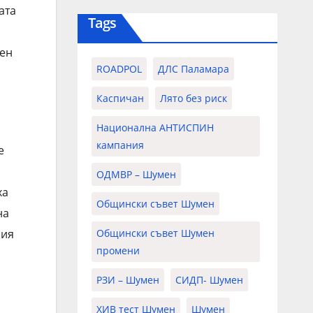
ата
Tags
мен
ROADPOL
ДЛС Паламара
Каспичан
Лято без риск
Национална АНТИСПИН
кампания
е
ОДМВР – Шумен
ха
Общински съвет Шумен
на
Общински съвет Шумен
рия
промени
РЗИ – Шумен
СИДП- Шумен
ХИВ тест Шумен
Шумен