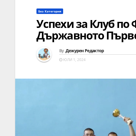
Без Категория
Успехи за Клуб по
Държавното Първе
By
Дежурен Редактор
ЮЛИ 1, 2024