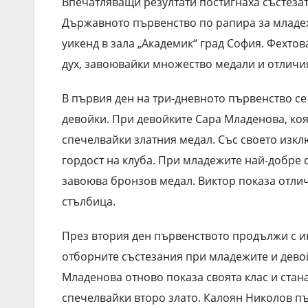
Впечатляващи резултати постигнаха състеза
Държавното първенство по рапира за младе
уикенд в зала „Академик“ град София. Фехто
дух, завоювайки множество медали и отличи
В първия ден на три-дневното първенство с
девойки. При девойките Сара Младенова, ко
спечелвайки златния медал. Със своето изкл
гордост на клуба. При младежите най-добре 
завоюва бронзов медал. Виктор показа отлич
стълбица.
През втория ден първенството продължи с и
отборните състезания при младежите и дево
Младенова отново показа своята клас и стан
спечелвайки второ злато. Калоян Николов п