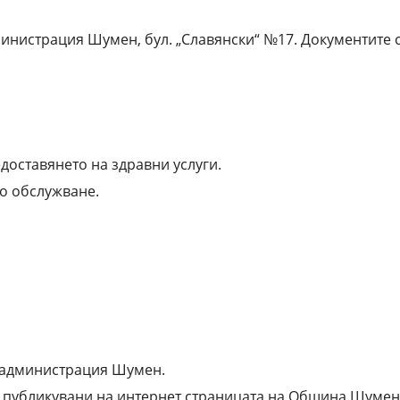
инистрация Шумен, бул. „Славянски“ №17. Документите 
доставянето на здравни услуги.
о обслужване.
ка администрация Шумен.
публикувани на интернет страницата на Община Шумен