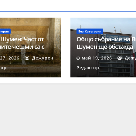
гория
Без Категория
 Шумен: Част от
Общо събрание на В
ите чешми са с
Шумен ще обсъжда
на за пиене вода
ключови въпроси на
27, 2026
Дежурен
май 19, 2026
Деж
май
тор
Редактор