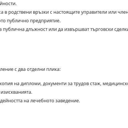
йности.
са в родствени връзки с настоящите управители или чле
ото публично предприятие.
а публична длъжност или да извършват търговски сделк
ление с два отделни плика:
опия на дипломи, документи за трудов стаж, медицинск
 изискванията.
дейността на лечебното заведение.