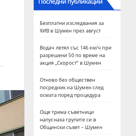
Последни публикации
Безплатни изследвания за
ХИВ в Шумен през август
Водач летял със 146 км/ч при
разрешени 50 по време на
акция „Скорост“ в Шумен
Отново без обществен
посредник на Шумен след
осмата поред процедура
Още трима съветници
напуснаха групите си в
Общински съвет – Шумен