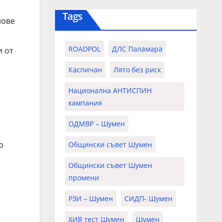
Tags
нове
ROADPOL
ДЛС Паламара
и от
Каспичан
Лято без риск
Национална АНТИСПИН
кампания
ОДМВР – Шумен
о
Общински съвет Шумен
Общински съвет Шумен
промени
РЗИ – Шумен
СИДП- Шумен
ХИВ тест Шумен
Шумен