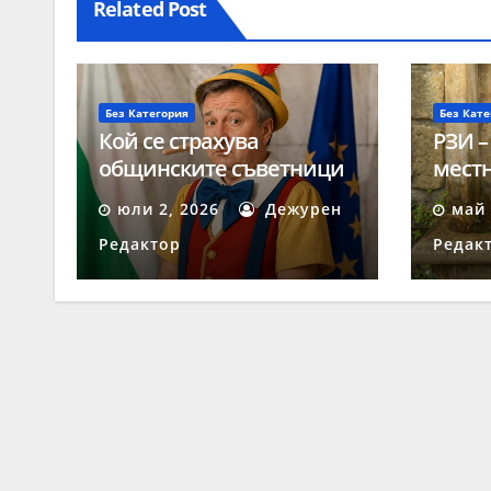
Related Post
Без Категория
Без Кате
Кой се страхува
РЗИ –
общинските съветници
местн
да получават твърди
негод
юли 2, 2026
Дежурен
май 
заплати?
Редактор
Редак