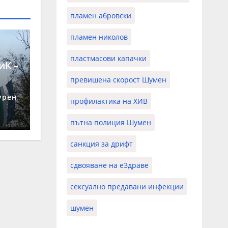
пламен абровски
пламен николов
пластмасови капачки
иК –
превишена скорост Шумен
 26
урен
профилактика на ХИВ
пътна полиция Шумен
санкция за дрифт
сдвояване на еЗдраве
сексуално предавани инфекции
шумен