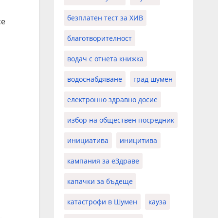
безплатен тест за ХИВ
се
благотворителност
водач с отнета книжка
водоснабдяване
град шумен
електронно здравно досие
избор на обществен посредник
инициатива
иницитива
кампания за еЗдраве
капачки за бъдеще
катастрофи в Шумен
кауза
.