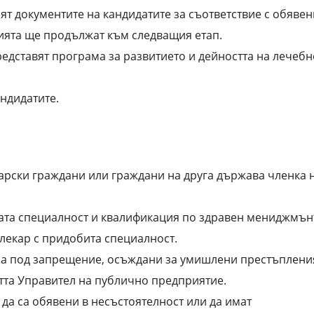
ят документите на кандидатите за съответствие с обявен
ията ще продължат към следващия етап.
едставят програма за развитието и дейността на лечебн
ндидатите.
арски граждани или граждани на друга държава членка н
ата специалност и квалификация по здравен мениджмън
лекар с придобита специалност.
 са под запрещение, осъждани за умишлени престъплени
тта Управител на публично предприятие.
да са обявени в несъстоятелност или да имат