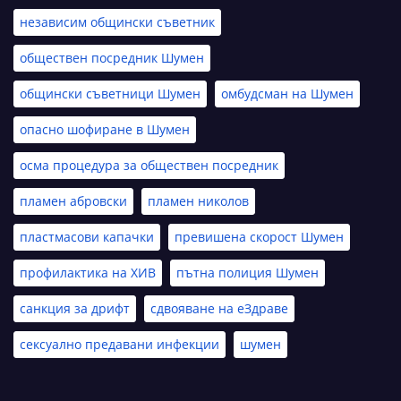
независим общински съветник
обществен посредник Шумен
общински съветници Шумен
омбудсман на Шумен
опасно шофиране в Шумен
осма процедура за обществен посредник
пламен абровски
пламен николов
пластмасови капачки
превишена скорост Шумен
профилактика на ХИВ
пътна полиция Шумен
санкция за дрифт
сдвояване на еЗдраве
сексуално предавани инфекции
шумен