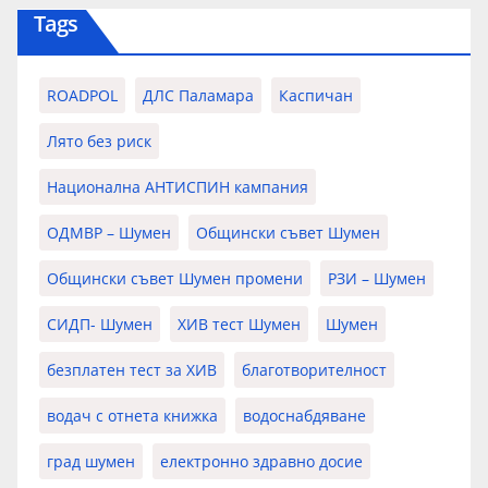
Tags
ROADPOL
ДЛС Паламара
Каспичан
Лято без риск
Национална АНТИСПИН кампания
ОДМВР – Шумен
Общински съвет Шумен
Общински съвет Шумен промени
РЗИ – Шумен
СИДП- Шумен
ХИВ тест Шумен
Шумен
безплатен тест за ХИВ
благотворителност
водач с отнета книжка
водоснабдяване
град шумен
електронно здравно досие