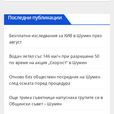
Последни публикации
Безплатни изследвания за ХИВ в Шумен през
август
Водач летял със 146 км/ч при разрешени 50
по време на акция „Скорост“ в Шумен
Отново без обществен посредник на Шумен
след осмата поред процедура
Още трима съветници напуснаха групите си в
Общински съвет – Шумен