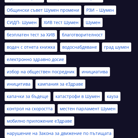
Общински съвет Шумен промени
РЗИ – Шумен
СИДП- Шумен
ХИВ тест Шумен
Шумен
безплатен тест за ХИВ
благотворителност
водач с отнета книжка
водоснабдяване
град шумен
електронно здравно досие
избор на обществен посредник
инициатива
иницитива
кампания за еЗдраве
капачки за бъдеще
катастрофи в Шумен
кауза
контрол на скоростта
местен парламент Шумен
мобилно приложение еЗдраве
нарушение на Закона за движение по пътищата