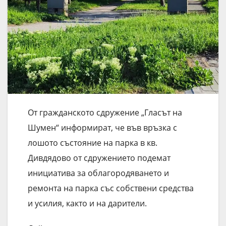
От гражданското сдружение „Гласът на
Шумен“ информират, че във връзка с
лошото състояние на парка в кв.
Дивдядово от сдружението подемат
инициатива за облагородяването и
ремонта на парка със собствени средства
и усилия, както и на дарители.