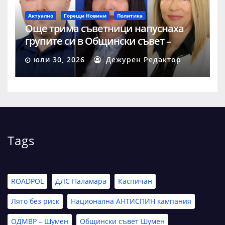
Актуално
Горещи Новини
Политика
Още трима съветници напуснаха
групите си в Общински съвет –
Шумен
юли 30, 2026
Дежурен Редактор
Tags
ROADPOL
ДЛС Паламара
Каспичан
Лято без риск
Национална АНТИСПИН кампания
ОДМВР – Шумен
Общински съвет Шумен