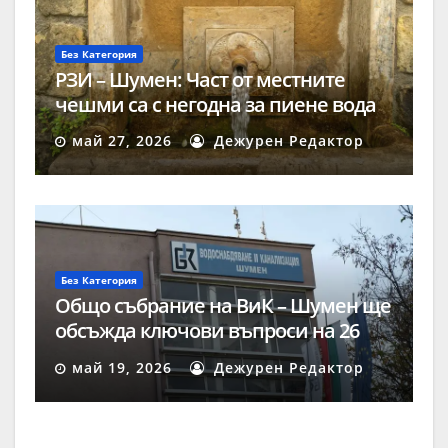
Без Категория
РЗИ – Шумен: Част от местните
чешми са с негодна за пиене вода
май 27, 2026
Дежурен Редактор
Без Категория
Общо събрание на ВиК – Шумен ще
обсъжда ключови въпроси на 26
май
май 19, 2026
Дежурен Редактор