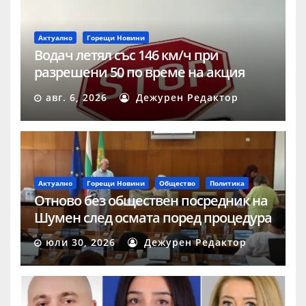
Актуално
Горещи Новини
Водач летял със 146 км/ч при
разрешени 50 по време на акция
„Скорост“ в Шумен
авг. 6, 2026
Дежурен Редактор
Актуално
Горещи Новини
Общество
Политика
Отново без обществен посредник на
Шумен след осмата поред процедура
юли 30, 2026
Дежурен Редактор