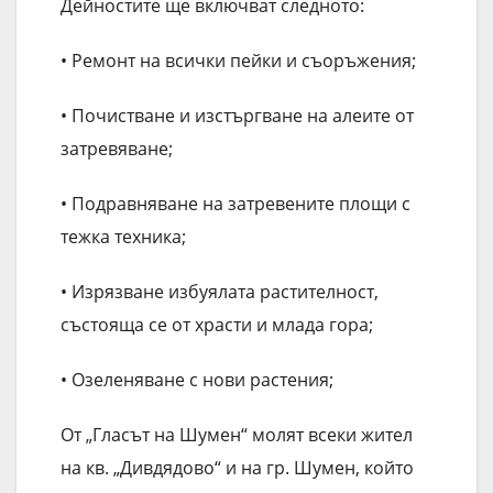
Дейностите ще включват следното:
• Ремонт на всички пейки и съоръжения;
• Почистване и изстъргване на алеите от
затревяване;
• Подравняване на затревените площи с
тежка техника;
• Изрязване избуялата растителност,
състояща се от храсти и млада гора;
• Озеленяване с нови растения;
От „Гласът на Шумен“ молят всеки жител
на кв. „Дивдядово“ и на гр. Шумен, който