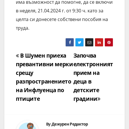
има възможност да помогне, да се включи
в неделя, 21.04.2024 г. от 9:30 ч. като за
целта си донесете собствени пособия на
труда.
Навигация
В Шумен приеха
Започва
превантивни мерки
електронният
срещу
прием на
разпространението
деца в
на Инфлуенца по
детските
птиците
градини
By
Дежурен Редактор