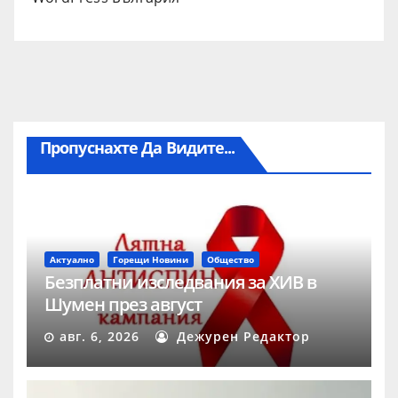
Пропуснахте Да Видите...
Актуално
Горещи Новини
Общество
Безплатни изследвания за ХИВ в
Шумен през август
авг. 6, 2026
Дежурен Редактор