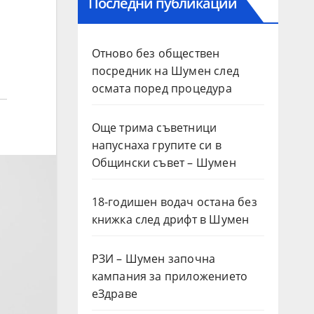
Последни публикации
Отново без обществен
посредник на Шумен след
осмата поред процедура
Още трима съветници
напуснаха групите си в
Общински съвет – Шумен
18-годишен водач остана без
книжка след дрифт в Шумен
РЗИ – Шумен започна
кампания за приложението
еЗдраве