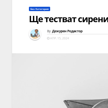
Без Категория
Ще тестват сирени
By
Дежурен Редактор
АПР. 15, 2024