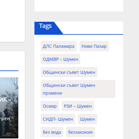
Tags
ДЛС Паламара
Нови Пазар
ОДМВР – Шумен
Общински съвет Шумен
Общински съвет Шумен
промени
иК –
Осмар
РЗИ – Шумен
 26
урен
СИДП- Шумен
Шумен
без вода
беззаконие