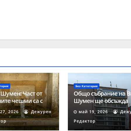
гория
Без Категория
 Шумен: Част от
Общо събрание на В
ите чешми са с
Шумен ще обсъжда
на за пиене вода
ключови въпроси на
27, 2026
Дежурен
май 19, 2026
Деж
май
тор
Редактор