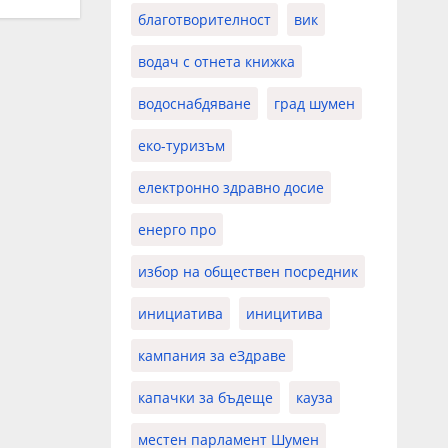
благотворителност
вик
водач с отнета книжка
водоснабдяване
град шумен
еко-туризъм
електронно здравно досие
енерго про
избор на обществен посредник
инициатива
иницитива
кампания за еЗдраве
капачки за бъдеще
кауза
местен парламент Шумен