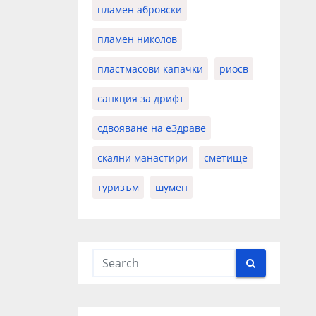
пламен абровски
пламен николов
пластмасови капачки
риосв
санкция за дрифт
сдвояване на еЗдраве
скални манастири
сметище
туризъм
шумен