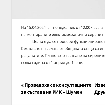
На 15.04.2024 г. – понеделник от 12,00 часа
на монтираните електромеханични сирени н
Целта е да се провери функционирането на
Кметовете на селата от общината също са ин
резултатите. Плановото тестване на сиренит
всяка година от 1 април до 1 юни.
Навигация
Проведоха се консултациите
Изве
за състава на РИК – Шумен
Друм