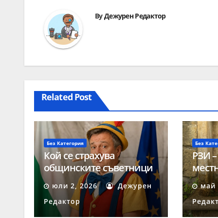
By
Дежурен Редактор
Related Post
Без Категория
Без Кате
Кой се страхува
РЗИ –
общинските съветници
местн
да получават твърди
негод
юли 2, 2026
Дежурен
май 
заплати?
Редактор
Редак