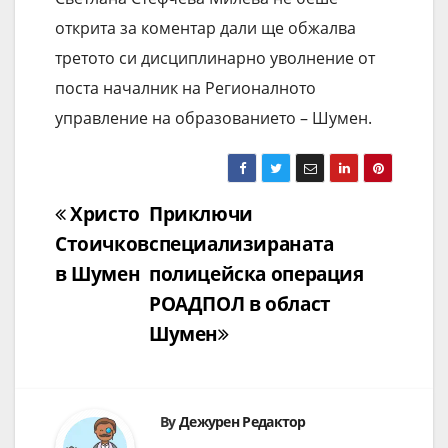
открита за коментар дали ще обжалва
третото си дисциплинарно уволнение от
поста началник на Регионалното
управление на образованието – Шумен.
Навигация
Христо
Приключи
Стоичков
специализираната
в Шумен
полицейска операция
РОАДПОЛ в област
Шумен
By
Дежурен Редактор