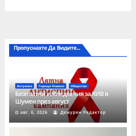
Пропуснахте Да Видите...
Актуално
Горещи Новини
Общество
Безплатни изследвания за ХИВ в
Шумен през август
авг. 6, 2026
Дежурен Редактор