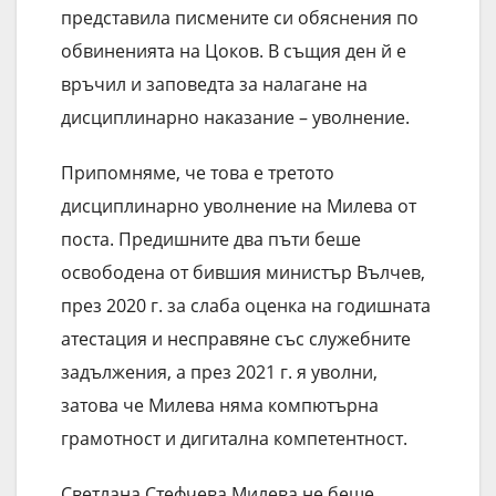
представила писмените си обяснения по
обвиненията на Цоков. В същия ден й е
връчил и заповедта за налагане на
дисциплинарно наказание – уволнение.
Припомняме, че това е третото
дисциплинарно уволнение на Милева от
поста. Предишните два пъти беше
освободена от бившия министър Вълчев,
през 2020 г. за слаба оценка на годишната
атестация и несправяне със служебните
задължения, а през 2021 г. я уволни,
затова че Милева няма компютърна
грамотност и дигитална компетентност.
Светлана Стефчева Милева не беше