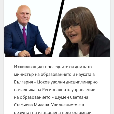
Изживяващият последните си дни като
министър на образованието и науката в
България – Цоков уволни дисциплинарно
началника на Регионалното управление
на образованието – Шумен Светлана
Стефчева Милева. Уволнението е в
резултат на извършена през октомври