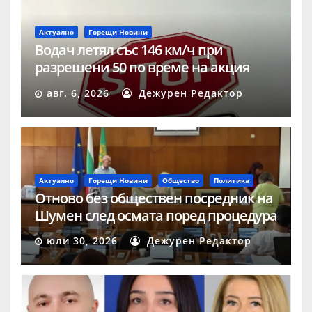
Актуално
Горещи Новини
Водач летял със 146 км/ч при
разрешени 50 по време на акция
„Скорост“ в Шумен
авг. 6, 2026
Дежурен Редактор
Актуално
Горещи Новини
Общество
Политика
Отново без обществен посредник на
Шумен след осмата поред процедура
юли 30, 2026
Дежурен Редактор