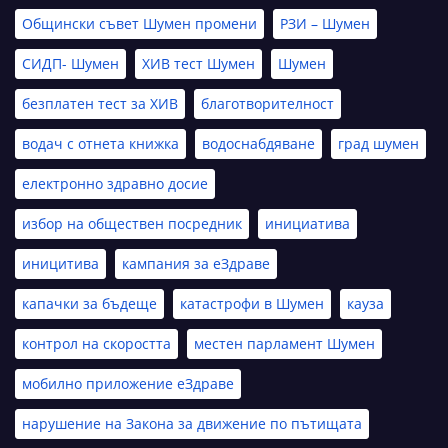
Общински съвет Шумен промени
РЗИ – Шумен
СИДП- Шумен
ХИВ тест Шумен
Шумен
безплатен тест за ХИВ
благотворителност
водач с отнета книжка
водоснабдяване
град шумен
електронно здравно досие
избор на обществен посредник
инициатива
иницитива
кампания за еЗдраве
капачки за бъдеще
катастрофи в Шумен
кауза
контрол на скоростта
местен парламент Шумен
мобилно приложение еЗдраве
нарушение на Закона за движение по пътищата