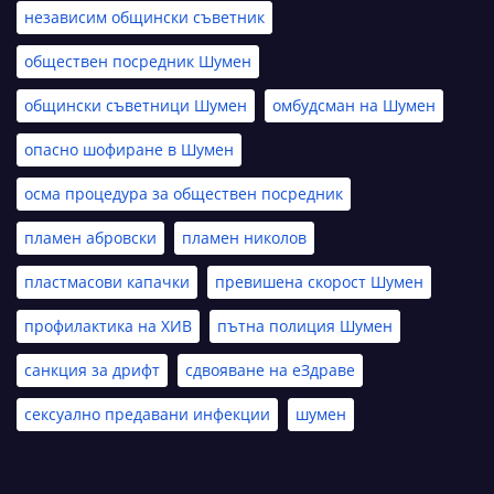
независим общински съветник
обществен посредник Шумен
общински съветници Шумен
омбудсман на Шумен
опасно шофиране в Шумен
осма процедура за обществен посредник
пламен абровски
пламен николов
пластмасови капачки
превишена скорост Шумен
профилактика на ХИВ
пътна полиция Шумен
санкция за дрифт
сдвояване на еЗдраве
сексуално предавани инфекции
шумен