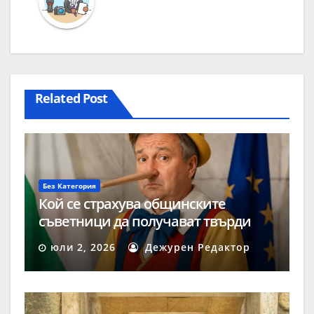
Related Post
Без Категория
Кой се страхува общинските
съветници да получават твърди
заплати?
юли 2, 2026
Дежурен Редактор