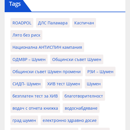
Tags
ROADPOL
ДЛС Паламара
Каспичан
Лято без риск
Национална АНТИСПИН кампания
ОДМВР – Шумен
Общински съвет Шумен
Общински съвет Шумен промени
РЗИ – Шумен
СИДП- Шумен
ХИВ тест Шумен
Шумен
безплатен тест за ХИВ
благотворителност
водач с отнета книжка
водоснабдяване
град шумен
електронно здравно досие