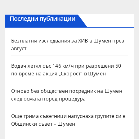
Последни публикации
Безплатни изследвания за ХИВ в Шумен през
август
Водач летял със 146 км/ч при разрешени 50
по време на акция „Скорост“ в Шумен
Отново без обществен посредник на Шумен
след осмата поред процедура
Още трима съветници напуснаха групите си в
Общински съвет – Шумен