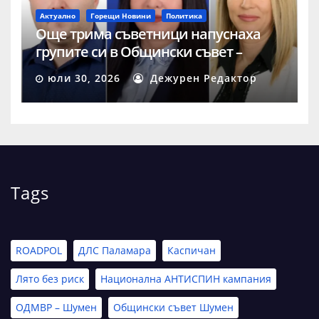
Актуално
Горещи Новини
Политика
Още трима съветници напуснаха
групите си в Общински съвет –
Шумен
юли 30, 2026
Дежурен Редактор
Tags
ROADPOL
ДЛС Паламара
Каспичан
Лято без риск
Национална АНТИСПИН кампания
ОДМВР – Шумен
Общински съвет Шумен