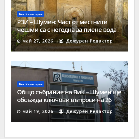
Без Категория
РЗИ – Шумен: Част от местните
чешми са с негодна за пиене вода
май 27, 2026
Дежурен Редактор
Без Категория
Общо събрание на ВиК – Шумен ще
обсъжда ключови въпроси на 26
май
май 19, 2026
Дежурен Редактор