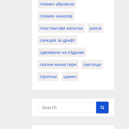
пламен абровски
пламен николов
пластмасови капачки
риосв
санкция за дрифт
сдвояване на еЗдраве
скални манастири
сметище
туризъм
шумен