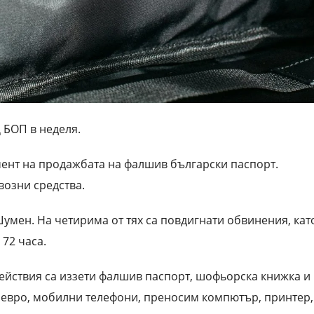
БОП в неделя.
ент на продажбата на фалшив български паспорт.
возни средства.
умен. На четирима от тях са повдигнати обвинения, кат
72 часа.
йствия са иззети фалшив паспорт, шофьорска книжка и
5 евро, мобилни телефони, преносим компютър, принтер,