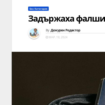
Без Категория
Задържаха фалши
By
Дежурен Редактор
МАР. 19, 2024