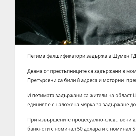
Петима фалшификатори задържа в Шумен ГД 
Двама от престъпниците са задържани в мом
Претърсени са били 8 адреса и моторни пре
И петимата задържани са жители на област Ш
единият е с наложена мярка за задържане до 
При извършените процесуално-следствени де
банкноти с номинал 50 долара и с номинал 