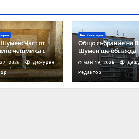
гория
Без Категория
 Шумен: Част от
Общо събрание на В
ите чешми са с
Шумен ще обсъжда
на за пиене вода
ключови въпроси на
27, 2026
Дежурен
май 19, 2026
Деж
май
тор
Редактор