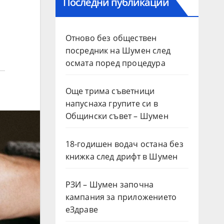
Последни публикации
Отново без обществен
посредник на Шумен след
осмата поред процедура
Още трима съветници
напуснаха групите си в
Общински съвет – Шумен
18-годишен водач остана без
книжка след дрифт в Шумен
РЗИ – Шумен започна
кампания за приложението
еЗдраве