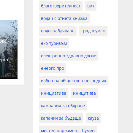
благотворителност
вик
водач с отнета книжка
водоснабдяване
град шумен
иК –
еко-туризъм
 26
електронно здравно досие
урен
енерго про
избор на обществен посредник
инициатива
иницитива
кампания за еЗдраве
капачки за бъдеще
кауза
местен парламент Шумен