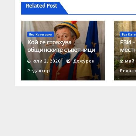
Related Post
Без Категория
Без Кате
Кой се страхува
РЗИ –
общинските съветници
местн
да получават твърди
негод
юли 2, 2026
Дежурен
май 
заплати?
Редактор
Редак