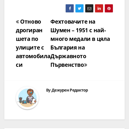
Навигация
Отново
Фехтовачите на
дрогиран
Шумен – 1951 с най-
шета по
много медали в цяла
улиците с
България на
автомобила
Държавното
си
Първенство
By
Дежурен Редактор