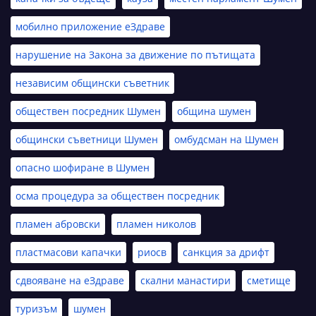
мобилно приложение еЗдраве
нарушение на Закона за движение по пътищата
независим общински съветник
обществен посредник Шумен
община шумен
общински съветници Шумен
омбудсман на Шумен
опасно шофиране в Шумен
осма процедура за обществен посредник
пламен абровски
пламен николов
пластмасови капачки
риосв
санкция за дрифт
сдвояване на еЗдраве
скални манастири
сметище
туризъм
шумен