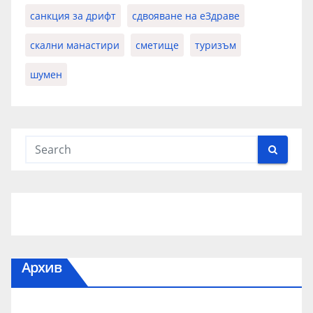
санкция за дрифт
сдвояване на еЗдраве
скални манастири
сметище
туризъм
шумен
Архив