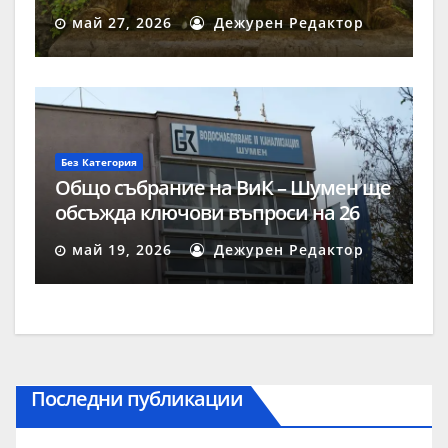
май 27, 2026
Дежурен Редактор
Без Категория
Общо събрание на ВиК – Шумен ще
обсъжда ключови въпроси на 26
май
май 19, 2026
Дежурен Редактор
Последни публикации