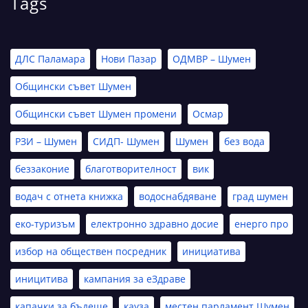
Tags
ДЛС Паламара
Нови Пазар
ОДМВР – Шумен
Общински съвет Шумен
Общински съвет Шумен промени
Осмар
РЗИ – Шумен
СИДП- Шумен
Шумен
без вода
беззаконие
благотворителност
вик
водач с отнета книжка
водоснабдяване
град шумен
еко-туризъм
електронно здравно досие
енерго про
избор на обществен посредник
инициатива
иницитива
кампания за еЗдраве
капачки за бъдеще
кауза
местен парламент Шумен