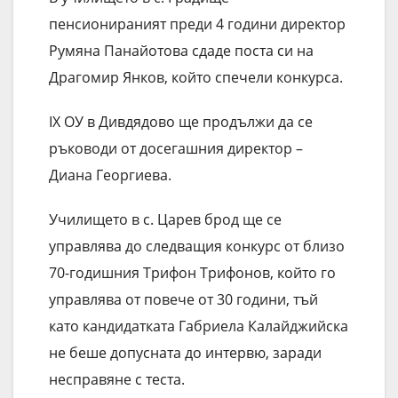
пенсионираният преди 4 години директор
Румяна Панайотова сдаде поста си на
Драгомир Янков, който спечели конкурса.
IX ОУ в Дивдядово ще продължи да се
ръководи от досегашния директор –
Диана Георгиева.
Училището в с. Царев брод ще се
управлява до следващия конкурс от близо
70-годишния Трифон Трифонов, който го
управлява от повече от 30 години, тъй
като кандидатката Габриела Калайджийска
не беше допусната до интервю, заради
несправяне с теста.