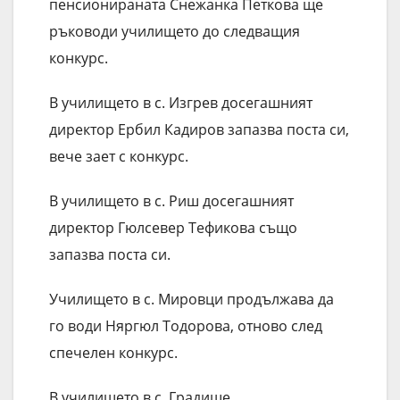
пенсионираната Снежанка Петкова ще
ръководи училището до следващия
конкурс.
В училището в с. Изгрев досегашният
директор Ербил Кадиров запазва поста си,
вече зает с конкурс.
В училището в с. Риш досегашният
директор Гюлсевер Тефикова също
запазва поста си.
Училището в с. Мировци продължава да
го води Няргюл Тодорова, отново след
спечелен конкурс.
В училището в с. Градище