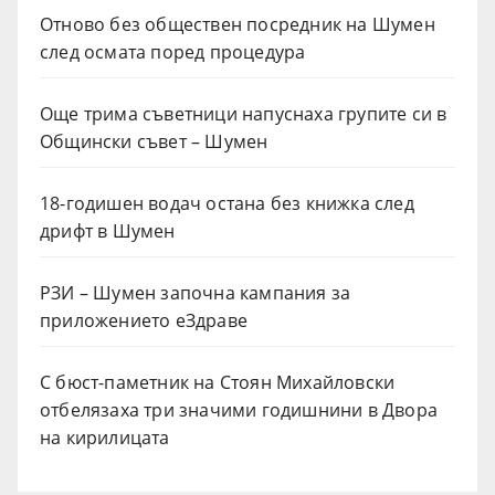
Отново без обществен посредник на Шумен
след осмата поред процедура
Още трима съветници напуснаха групите си в
Общински съвет – Шумен
18-годишен водач остана без книжка след
дрифт в Шумен
РЗИ – Шумен започна кампания за
приложението еЗдраве
С бюст-паметник на Стоян Михайловски
отбелязаха три значими годишнини в Двора
на кирилицата