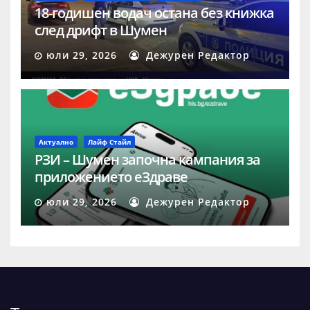
18-годишен водач остана без книжка
след дрифт в Шумен
юли 29, 2026
Дежурен Редактор
Актуално
Лайф Стайл
РЗИ – Шумен започна кампания за
приложението еЗдраве
юли 29, 2026
Дежурен Редактор