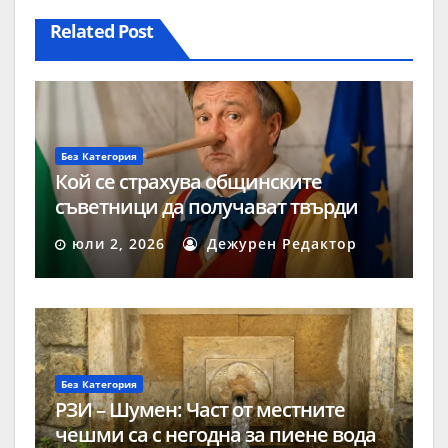
Related Post
Без Категория
Кой се страхува общинските
съветници да получават твърди
заплати?
юли 2, 2026
Дежурен Редактор
Без Категория
РЗИ – Шумен: Част от местните
чешми са с негодна за пиене вода