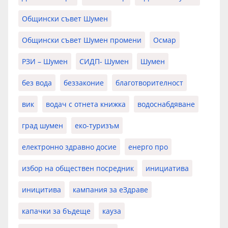
Общински съвет Шумен
Общински съвет Шумен промени
Осмар
РЗИ – Шумен
СИДП- Шумен
Шумен
без вода
беззаконие
благотворителност
вик
водач с отнета книжка
водоснабдяване
град шумен
еко-туризъм
електронно здравно досие
енерго про
избор на обществен посредник
инициатива
иницитива
кампания за еЗдраве
капачки за бъдеще
кауза