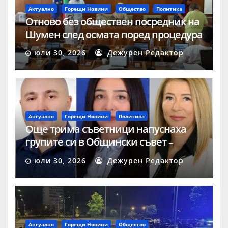
Актуално
Горещи Новини
Общество
Политика
Отново без обществен посредник на
Шумен след осмата поред процедура
юли 30, 2026
Дежурен Редактор
Актуално
Горещи Новини
Политика
Още трима съветници напуснаха
групите си в Общински съвет –
Шумен
юли 30, 2026
Дежурен Редактор
Актуално
Горещи Новини
Общество