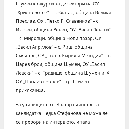
Шумен конкурси за директори на ОУ
„Христо Ботев“ – с. Златар, община Велики
Преслав, ОУ „Петко Р. Славейков“ – с.
Изгрев, община Венец, ОУ „Васил Левски“
– с. Мировци, община Нови пазар, ОУ
„Васил Априлов“ – с. Риш, община
Смядово, ОУ „Св. св. Кирил и Методий“ – с.
Царев брод, община Шумен, ОУ „Васил
Левски“ – с. Градище, община Шумен и IX
ОУ „Панайот Волов“ – гр. Шумен
приключиха.
За училището в с. Златар единствена
кандидатка Недка Стефанова не можа де
се пребори на интервюто, и така