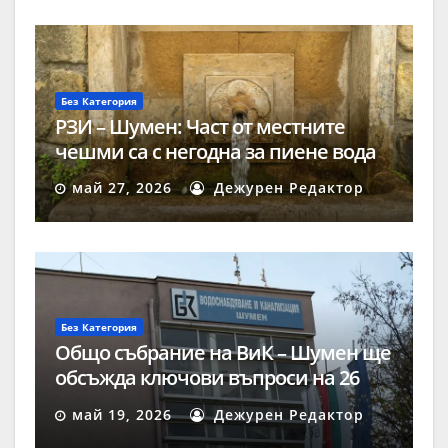
Без Категория
РЗИ – Шумен: Част от местните
чешми са с негодна за пиене вода
май 27, 2026
Дежурен Редактор
Без Категория
Общо събрание на ВиК – Шумен ще
обсъжда ключови въпроси на 26
май
май 19, 2026
Дежурен Редактор