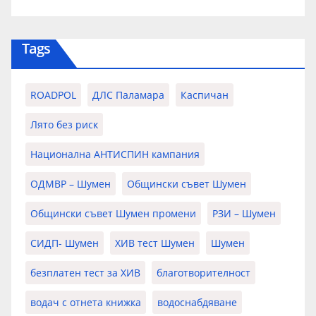
Tags
ROADPOL
ДЛС Паламара
Каспичан
Лято без риск
Национална АНТИСПИН кампания
ОДМВР – Шумен
Общински съвет Шумен
Общински съвет Шумен промени
РЗИ – Шумен
СИДП- Шумен
ХИВ тест Шумен
Шумен
безплатен тест за ХИВ
благотворителност
водач с отнета книжка
водоснабдяване