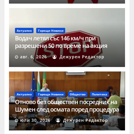
Актуално
Горещи Новини
Водач летял със 146 км/ч при
разрешени 50 по време на акция
„Скорост“ в Шумен
авг. 6, 2026
Дежурен Редактор
Актуално
Горещи Новини
Общество
Политика
Отново без обществен посредник на
Шумен след осмата поред процедура
юли 30, 2026
Дежурен Редактор