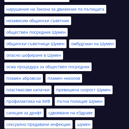
нарушение на Закона за движение по пътищата
независим общински съветник
обществен посредник Шумен
общински съветници Шумен
омбудсман на Шумен
опасно шофиране в Шумен
осма процедура за обществен посредник
пламен абровски
пламен николов
пластмасови капачки
превишена скорост Шумен
профилактика на ХИВ
пътна полиция Шумен
санкция за дрифт
сдвояване на еЗдраве
сексуално предавани инфекции
шумен