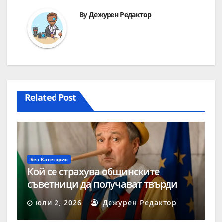
By
Дежурен Редактор
Related Post
Без Категория
Кой се страхува общинските
съветници да получават твърди
заплати?
юли 2, 2026
Дежурен Редактор