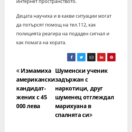
интернет пространството.
Децата научиха и в какви ситуации могат
да потърсят помощ на тел.112, как
полицията реагира на подаден сигнал и
как помага на хората.
Навигация
Измамиха
Шуменски ученик
американски
задържан с
кандидат-
наркотици, друг
жених с 45
шуменец отглеждал
000 лева
марихуана в
спалнята си