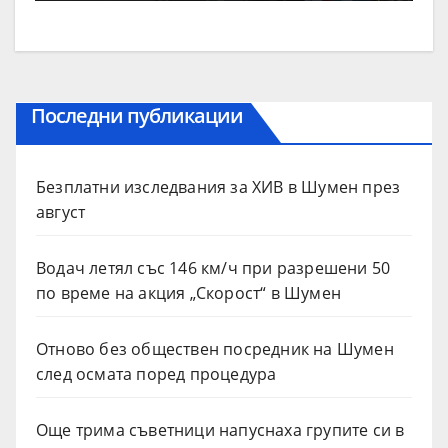
Последни публикации
Безплатни изследвания за ХИВ в Шумен през
август
Водач летял със 146 км/ч при разрешени 50
по време на акция „Скорост“ в Шумен
Отново без обществен посредник на Шумен
след осмата поред процедура
Още трима съветници напуснаха групите си в