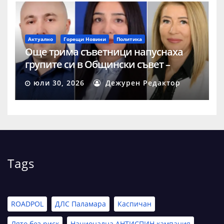
Актуално
Горещи Новини
Политика
Още трима съветници напуснаха
групите си в Общински съвет –
Шумен
юли 30, 2026
Дежурен Редактор
Tags
ROADPOL
ДЛС Паламара
Каспичан
Лято без риск
Национална АНТИСПИН кампания