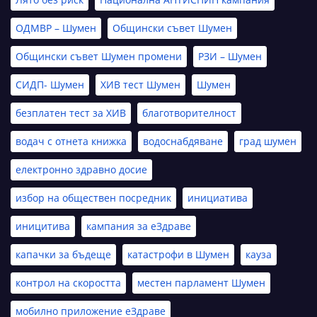
ОДМВР – Шумен
Общински съвет Шумен
Общински съвет Шумен промени
РЗИ – Шумен
СИДП- Шумен
ХИВ тест Шумен
Шумен
безплатен тест за ХИВ
благотворителност
водач с отнета книжка
водоснабдяване
град шумен
електронно здравно досие
избор на обществен посредник
инициатива
иницитива
кампания за еЗдраве
капачки за бъдеще
катастрофи в Шумен
кауза
контрол на скоростта
местен парламент Шумен
мобилно приложение еЗдраве