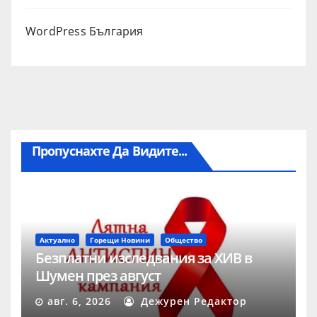
WordPress България
Пропуснахте Да Видите...
Актуално
Горещи Новини
Общество
Безплатни изследвания за ХИВ в
Шумен през август
авг. 6, 2026
Дежурен Редактор