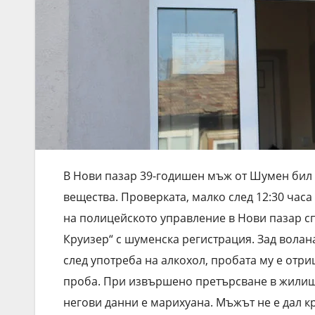
В Нови пазар 39-годишен мъж от Шумен бил 
вещества. Проверката, малко след 12:30 час
на полицейското управление в Нови пазар сп
Круизер“ с шуменска регистрация. Зад вола
след употреба на алкохол, пробата му е отри
проба. При извършено претърсване в жилище
негови данни е марихуана. Мъжът не е дал кр