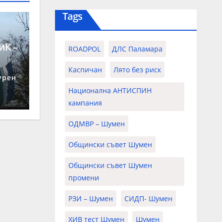
Tags
иК –
ROADPOL
ДЛС Паламара
 26
Каспичан
Лято без риск
урен
Национална АНТИСПИН
кампания
ОДМВР – Шумен
Общински съвет Шумен
Общински съвет Шумен
промени
РЗИ – Шумен
СИДП- Шумен
ХИВ тест Шумен
Шумен