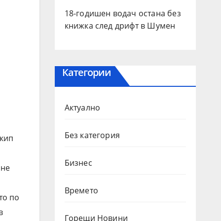
18-годишен водач остана без
книжка след дрифт в Шумен
Категории
Актуално
Без категория
Екип
Бизнес
ане
Времето
то по
в
Горещи Новини