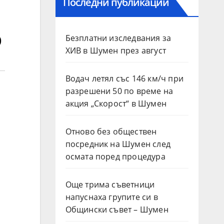
Последни публикации
р
Безплатни изследвания за
ХИВ в Шумен през август
Водач летял със 146 км/ч при
разрешени 50 по време на
акция „Скорост“ в Шумен
Отново без обществен
посредник на Шумен след
осмата поред процедура
Още трима съветници
напуснаха групите си в
Общински съвет – Шумен