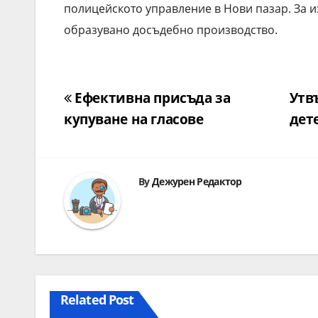
полицейското управление в Нови пазар. За из
образувано досъдебно производство.
Навигация
Ефективна присъда за
Утв
купуване на гласове
дет
By
Дежурен Редактор
Related Post