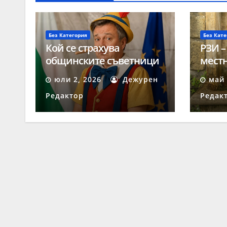
Без Категория
Без Кате
Кой се страхува
РЗИ –
общинските съветници
местн
да получават твърди
негод
юли 2, 2026
Дежурен
май 
заплати?
Редактор
Редак