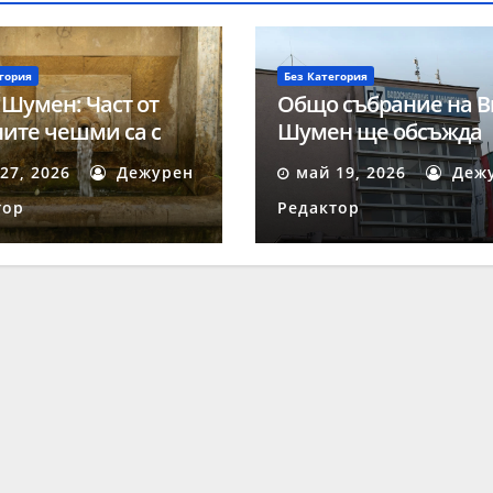
гория
Без Категория
 Шумен: Част от
Общо събрание на В
ите чешми са с
Шумен ще обсъжда
на за пиене вода
ключови въпроси на
27, 2026
Дежурен
май 19, 2026
Деж
май
тор
Редактор