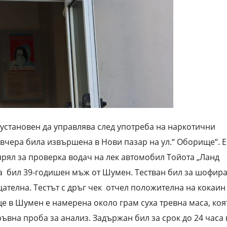
установен да управлява след употреба на наркотични
а вчера била извършена в Нови пазар на ул.“ Оборище“. 
рял за проверка водач на лек автомобил Тойота „Ланд
на бил 39-годишен мъж от Шумен. Тестван бил за шофир
цателна. Тестът с дръг чек отчел положителна на кокаин
 в Шумен е намерена около грам суха тревна маса, коя
ъвна проба за анализ. Задържан бил за срок до 24 часа 