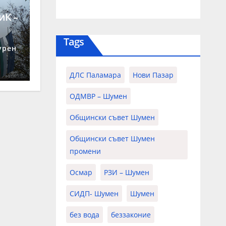
иК –
Tags
 26
урен
ДЛС Паламара
Нови Пазар
ОДМВР – Шумен
Общински съвет Шумен
Общински съвет Шумен
промени
Осмар
РЗИ – Шумен
СИДП- Шумен
Шумен
без вода
беззаконие