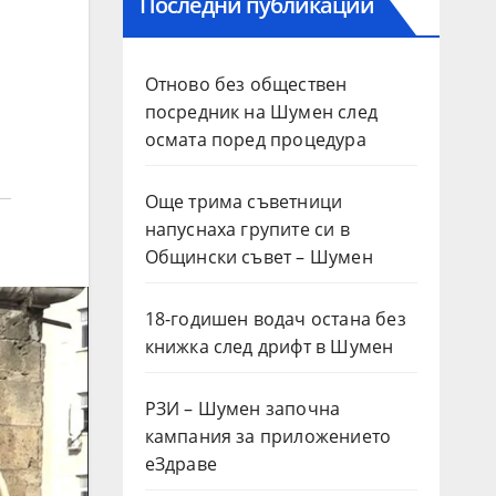
Последни публикации
Отново без обществен
посредник на Шумен след
осмата поред процедура
Още трима съветници
напуснаха групите си в
Общински съвет – Шумен
18-годишен водач остана без
книжка след дрифт в Шумен
РЗИ – Шумен започна
кампания за приложението
еЗдраве