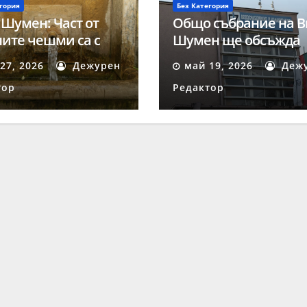
гория
Без Категория
 Шумен: Част от
Общо събрание на В
ите чешми са с
Шумен ще обсъжда
на за пиене вода
ключови въпроси на
27, 2026
Дежурен
май 19, 2026
Деж
май
тор
Редактор