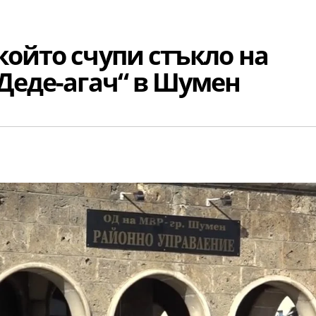
който счупи стъкло на
„Деде-агач“ в Шумен