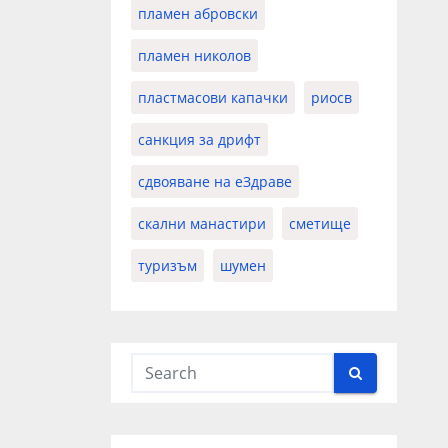
пламен абровски
пламен николов
пластмасови капачки
риосв
санкция за дрифт
сдвояване на еЗдраве
скални манастири
сметище
туризъм
шумен