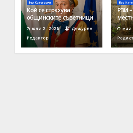
Без Категория
Без Кате
Кой се страхува
РЗИ –
общинските съветници
местн
да получават твърди
негод
юли 2, 2026
Дежурен
май 
заплати?
Редактор
Редак