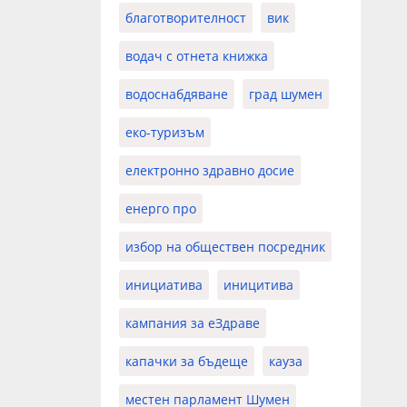
благотворителност
вик
водач с отнета книжка
водоснабдяване
град шумен
еко-туризъм
електронно здравно досие
енерго про
избор на обществен посредник
инициатива
иницитива
кампания за еЗдраве
капачки за бъдеще
кауза
местен парламент Шумен