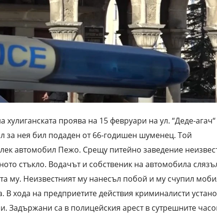
 хулиганската проява на 15 февруари на ул. “Деде-агач“
 за нея бил подаден от 66-годишен шуменец. Той
с лек автомобил Пежо. Срещу питейно заведение неизвес
ото стъкло. Водачът и собственик на автомобила слязъ
та му. Неизвестният му нанесъл побой и му счупил моб
ка. В хода на предприетите действия криминалисти устан
и. Задържани са в полицейския арест в сутрешните часо