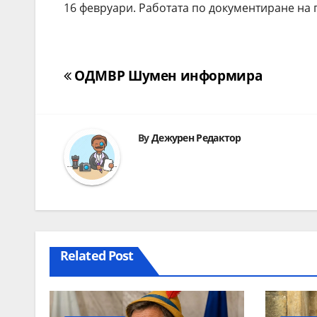
16 февруари. Работата по документиране на п
Навигация
ОДМВР Шумен информира
By
Дежурен Редактор
Related Post