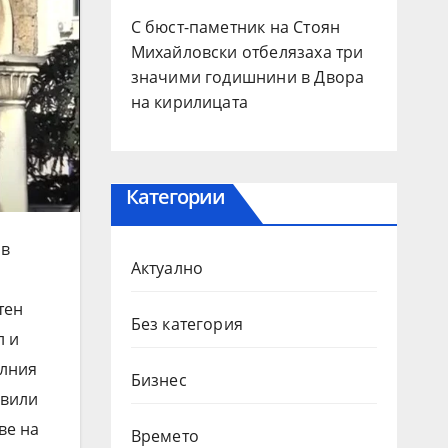
С бюст-паметник на Стоян
Михайловски отбелязаха три
значими годишнини в Двора
на кирилицата
Категории
 в
Актуално
тен
Без категория
л и
илния
Бизнес
овили
ве на
Времето