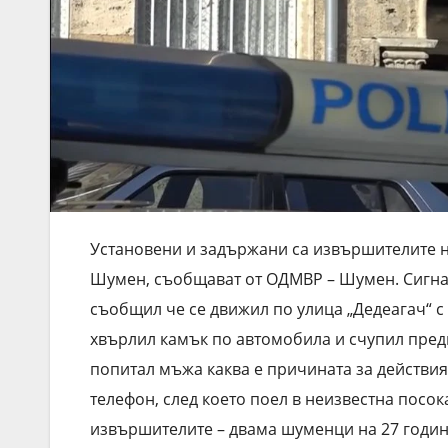
Установени и задържани са извършителите на
Шумен, съобщават от ОДМВР – Шумен. Сигнал
съобщил
че се движил по улица „Дедеагач“ 
хвърлил камък по автомобила и счупил предн
попитал мъжа каква е причината за действия
телефон, след което поел в неизвестна посо
извършителите – двама шуменци на 27 годин