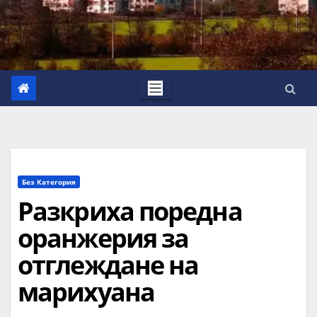
Без Категория
Разкриха поредна
оранжерия за
отглеждане на
марихуана