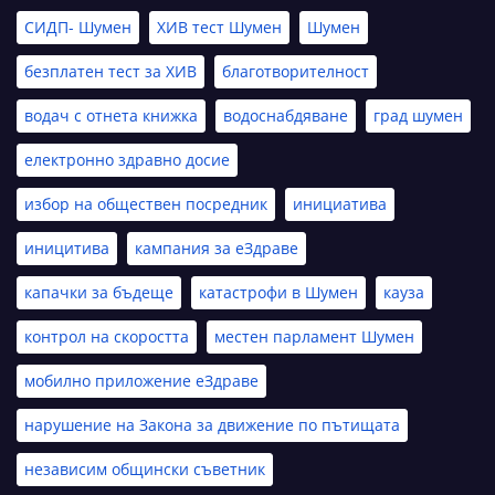
СИДП- Шумен
ХИВ тест Шумен
Шумен
безплатен тест за ХИВ
благотворителност
водач с отнета книжка
водоснабдяване
град шумен
електронно здравно досие
избор на обществен посредник
инициатива
иницитива
кампания за еЗдраве
капачки за бъдеще
катастрофи в Шумен
кауза
контрол на скоростта
местен парламент Шумен
мобилно приложение еЗдраве
нарушение на Закона за движение по пътищата
независим общински съветник