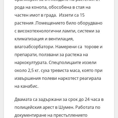
рода на конопа, обособена в стая на
частен имот в града. Иззети са 15
растения .Помещението било оборудвано
с високотехнологични лампи, системи за
климатизация и вентилация,
влагоабсорбатори. Намерени са торове и
препарати, ползвани за растежа на
наркокултурата. Спецполицаите иззели
около 2,5 кг. суха тревиста маса, която при
извършения полеви наркотест реагирала
на канабис.
Двамата са задържани за срок до 24 часа в
полицейския арест в Шумен. Работата по
документиране на престъплението