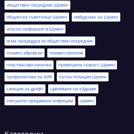
обществен посредник Шумен
общински съветници Шумен
омбудсман на Шумен
опасно шофиране в Шумен
осма процедура за обществен посредник
пламен абровски
пламен николов
пластмасови капачки
превишена скорост Шумен
профилактика на ХИВ
пътна полиция Шумен
санкция за дрифт
сдвояване на еЗдраве
сексуално предавани инфекции
шумен
Категории