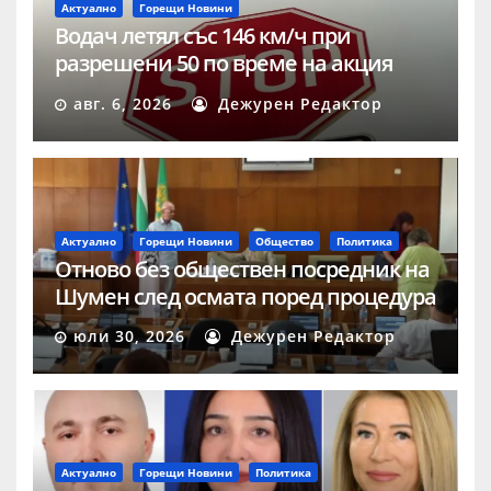
Актуално
Горещи Новини
Водач летял със 146 км/ч при
разрешени 50 по време на акция
„Скорост“ в Шумен
авг. 6, 2026
Дежурен Редактор
Актуално
Горещи Новини
Общество
Политика
Отново без обществен посредник на
Шумен след осмата поред процедура
юли 30, 2026
Дежурен Редактор
Актуално
Горещи Новини
Политика