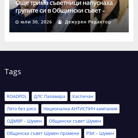
Още трима съветници напуснаха
групите си в Общински съвет –
Шумен
юли 30, 2026
Дежурен Редактор
Tags
ROADPOL
ДЛС Паламара
Каспичан
Лято без риск
Национална АНТИСПИН кампания
ОДМВР – Шумен
Общински съвет Шумен
Общински съвет Шумен промени
РЗИ – Шумен