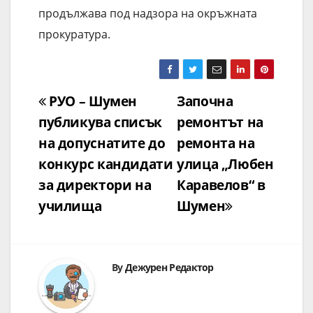
продължава под надзора на окръжната
прокуратура.
Навигация
РУО – Шумен
Започна
публикува списък
ремонтът на
на допуснатите до
ремонта на
конкурс кандидати
улица „Любен
за директори на
Каравелов“ в
училища
Шумен
By
Дежурен Редактор