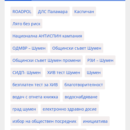
ROADPOL
ДЛС Паламара
Каспичан
Лято без риск
Национална АНТИСПИН кампания
ОДМВР – Шумен
Общински съвет Шумен
Общински съвет Шумен промени
РЗИ – Шумен
СИДП- Шумен
ХИВ тест Шумен
Шумен
безплатен тест за ХИВ
благотворителност
водач с отнета книжка
водоснабдяване
град шумен
електронно здравно досие
избор на обществен посредник
инициатива