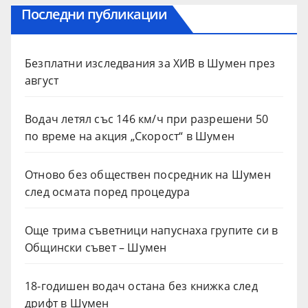
Последни публикации
Безплатни изследвания за ХИВ в Шумен през
август
Водач летял със 146 км/ч при разрешени 50
по време на акция „Скорост“ в Шумен
Отново без обществен посредник на Шумен
след осмата поред процедура
Още трима съветници напуснаха групите си в
Общински съвет – Шумен
18-годишен водач остана без книжка след
дрифт в Шумен