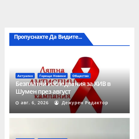
Пропуснахте Да Видите...
Актуално
Горещи Новини
Общество
Безплатни изследвания за ХИВ в
Шумен през август
авг. 6, 2026
Дежурен Редактор