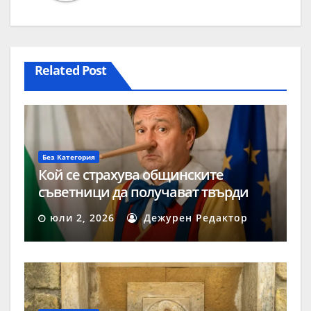
Related Post
Без Категория
Кой се страхува общинските
съветници да получават твърди
заплати?
юли 2, 2026
Дежурен Редактор