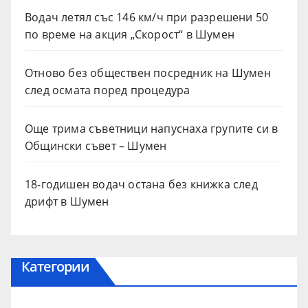
Водач летял със 146 км/ч при разрешени 50
по време на акция „Скорост“ в Шумен
Отново без обществен посредник на Шумен
след осмата поред процедура
Още трима съветници напуснаха групите си в
Общински съвет – Шумен
18-годишен водач остана без книжка след
дрифт в Шумен
Категории