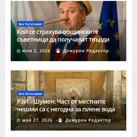
Без Категория
Кой се страхува общинските
съветници да получават твърди
заплати?
юли 2, 2026
Дежурен Редактор
Без Категория
РЗИ – Шумен: Част от местните
чешми са с негодна за пиене вода
май 27, 2026
Дежурен Редактор