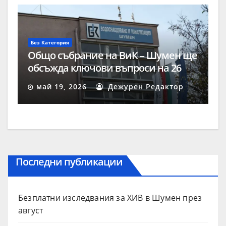
Без Категория
Общо събрание на ВиК – Шумен ще
обсъжда ключови въпроси на 26
май
май 19, 2026
Дежурен Редактор
Последни публикации
Безплатни изследвания за ХИВ в Шумен през
август