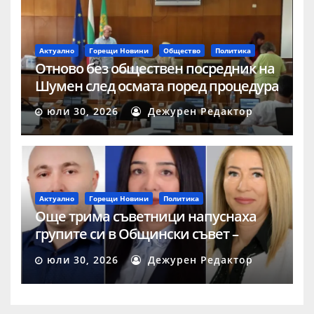
Актуално
Горещи Новини
Общество
Политика
Отново без обществен посредник на
Шумен след осмата поред процедура
юли 30, 2026
Дежурен Редактор
Актуално
Горещи Новини
Политика
Още трима съветници напуснаха
групите си в Общински съвет –
Шумен
юли 30, 2026
Дежурен Редактор