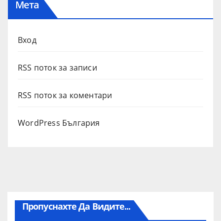
Мета
Вход
RSS поток за записи
RSS поток за коментари
WordPress България
Пропуснахте Да Видите...