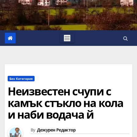
Без Категория
Неизвестен счупи с
камък стъкло на кола
и наби водача й
By
Дежурен Редактор