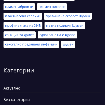
пламен абровски
пламен николов
пластмасови капачки
превишена скорост Шумен
профилактика на ХИВ
пътна полиция Шумен
санкция за дрифт
сдвояване на еЗдраве
сексуално предавани инфекции
шумен
Категории
Актуално
Без категория