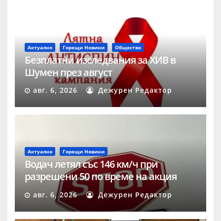
Актуално
Горещи Новини
Общество
Безплатни изследвания за ХИВ в
Шумен през август
авг. 6, 2026
Дежурен Редактор
Актуално
Горещи Новини
Водач летял със 146 км/ч при
разрешени 50 по време на акция
„Скорост“ в Шумен
авг. 6, 2026
Дежурен Редактор