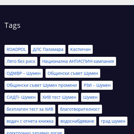
Tags
ROADPOL
ДЛС Паламара
Каспичан
Лято без риск
Национална АНТИСПИН кампания
ОДМВР – Шумен
Общински съвет Шумен
Общински съвет Шумен промени
РЗИ – Шумен
СИДП- Шумен
ХИВ тест Шумен
Шумен
безплатен тест за ХИВ
благотворителност
водач с отнета книжка
водоснабдяване
град шумен
електронно здравно досие