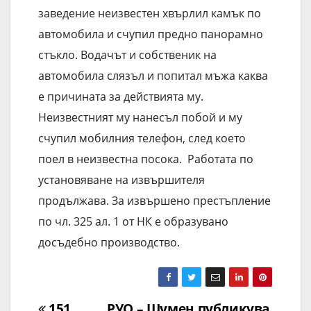
заведение неизвестен хвърлил камък по
автомобила и счупил предно панорамно
стъкло. Водачът и собственик на
автомобила слязъл и попитал мъжа каква
е причината за действията му.
Неизвестният му нанесъл побой и му
счупил мобилния телефон, след което
поел в неизвестна посока. Работата по
установяване на извършителя
продължава. За извършено престъпление
по чл. 325 ал. 1 от НК е образувано
досъдебно производство.
Навигация
151
РУО – Шумен публикува