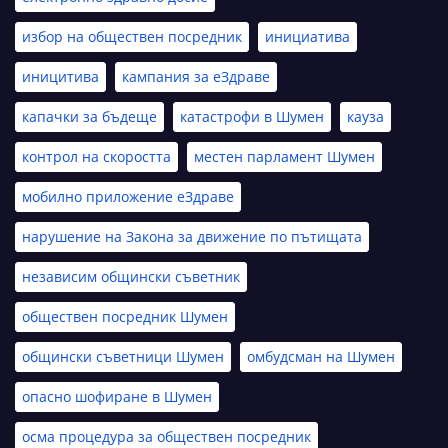
избор на обществен посредник
инициатива
иницитива
кампания за еЗдраве
капачки за бъдеще
катастрофи в Шумен
кауза
контрол на скоростта
местен парламент Шумен
мобилно приложение еЗдраве
нарушение на Закона за движение по пътищата
независим общински съветник
обществен посредник Шумен
общински съветници Шумен
омбудсман на Шумен
опасно шофиране в Шумен
осма процедура за обществен посредник