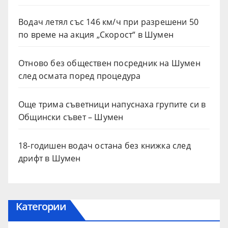
Водач летял със 146 км/ч при разрешени 50
по време на акция „Скорост“ в Шумен
Отново без обществен посредник на Шумен
след осмата поред процедура
Още трима съветници напуснаха групите си в
Общински съвет – Шумен
18-годишен водач остана без книжка след
дрифт в Шумен
Категории