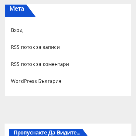
Мета
Вход
RSS поток за записи
RSS поток за коментари
WordPress България
Пропуснахте Да Видите...