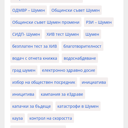
ОДМВР – Шумен
Общински съвет Шумен
Общински съвет Шумен промени
РЗИ – Шумен
СИДП- Шумен
ХИВ тест Шумен
Шумен
безплатен тест за ХИВ
благотворителност
водач с отнета книжка
водоснабдяване
град шумен
електронно здравно досие
избор на обществен посредник
инициатива
иницитива
кампания за еЗдраве
капачки за бъдеще
катастрофи в Шумен
кауза
контрол на скоростта