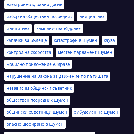
електронно здравно досие
избор на обществен посредник
инициатива
иницитива
кампания за еЗдраве
капачки за бъдеще
катастрофи в Шумен
кауза
контрол на скоростта
местен парламент Шумен
мобилно приложение еЗдраве
нарушение на Закона за движение по пътищата
независим общински съветник
обществен посредник Шумен
общински съветници Шумен
омбудсман на Шумен
опасно шофиране в Шумен