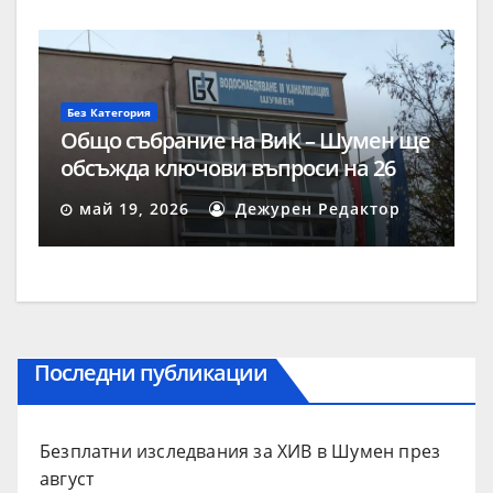
Без Категория
Общо събрание на ВиК – Шумен ще
обсъжда ключови въпроси на 26
май
май 19, 2026
Дежурен Редактор
Последни публикации
Безплатни изследвания за ХИВ в Шумен през
август