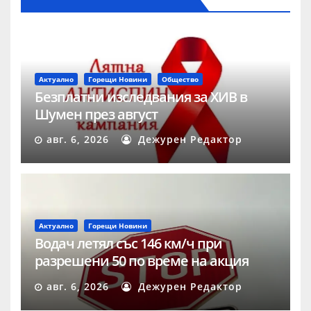
Актуално
Горещи Новини
Общество
Безплатни изследвания за ХИВ в
Шумен през август
авг. 6, 2026
Дежурен Редактор
Актуално
Горещи Новини
Водач летял със 146 км/ч при
разрешени 50 по време на акция
„Скорост“ в Шумен
авг. 6, 2026
Дежурен Редактор