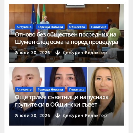
Актуално
Горещи Новини
Общество
Политика
Отново без обществен посредник на
Шумен след осмата поред процедура
юли 30, 2026
Дежурен Редактор
Актуално
Горещи Новини
Политика
Още трима съветници напуснаха
групите си в Общински съвет –
Шумен
юли 30, 2026
Дежурен Редактор