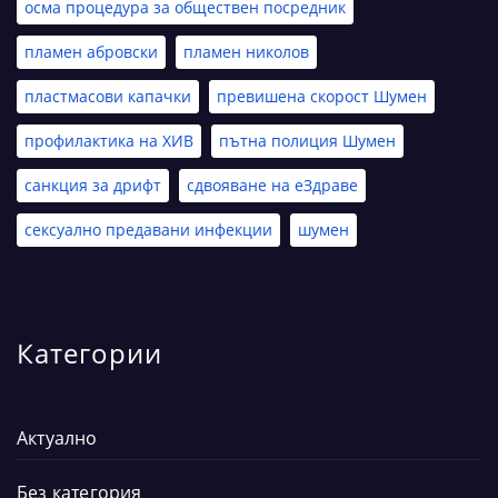
осма процедура за обществен посредник
пламен абровски
пламен николов
пластмасови капачки
превишена скорост Шумен
профилактика на ХИВ
пътна полиция Шумен
санкция за дрифт
сдвояване на еЗдраве
сексуално предавани инфекции
шумен
Категории
Актуално
Без категория