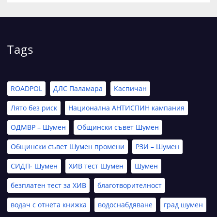
Tags
ROADPOL
ДЛС Паламара
Каспичан
Лято без риск
Национална АНТИСПИН кампания
ОДМВР – Шумен
Общински съвет Шумен
Общински съвет Шумен промени
РЗИ – Шумен
СИДП- Шумен
ХИВ тест Шумен
Шумен
безплатен тест за ХИВ
благотворителност
водач с отнета книжка
водоснабдяване
град шумен