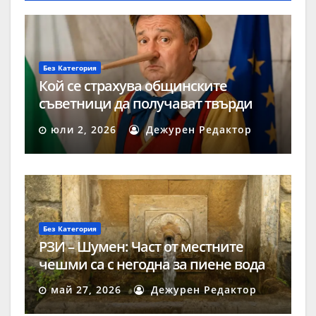
Без Категория
Кой се страхува общинските
съветници да получават твърди
заплати?
юли 2, 2026
Дежурен Редактор
Без Категория
РЗИ – Шумен: Част от местните
чешми са с негодна за пиене вода
май 27, 2026
Дежурен Редактор