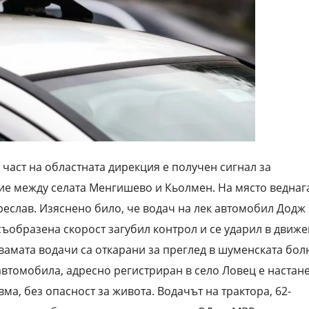
 част на областната дирекция е получен сигнал за
е между селата Менгишево и Кьолмен. На място веднага
еслав. Изяснено било, че водач на лек автомобил Додж 
ъобразена скорост загубил контрол и се ударил в движ
Двамата водачи са откарани за преглед в шуменската бол
автомобила, адресно регистриран в село Ловец е настане
а, без опасност за живота. Водачът на трактора, 62-