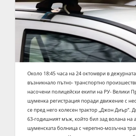
Около 18:45 часа на 24 октомври в дежурната
възникнало пътно- транспортно произшестви
насочени полицейски екипи на РУ- Велики Пр
шуменка регистрация поради движение с нес
се пред него колесен трактор „Джон Диър“. 
63-годишният мъж, който бил зад волана на 
шуменската болница с черепно-мозъчна травм