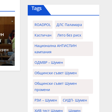
Tags
ROADPOL
ДЛС Паламара
ен
Каспичан
Лято без риск
н
Национална АНТИСПИН
урен
кампания
ОДМВР – Шумен
Общински съвет Шумен
Общински съвет Шумен
промени
РЗИ – Шумен
СИДП- Шумен
ХИВ тест Шумен
Шумен