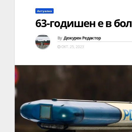
Актуално
63-годишен е в бо
By
Дежурен Редактор
ОКТ. 25, 2023