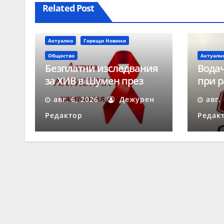
Related Post
Актуално
Горещи Новини
Общество
Актуалн
Безплатни изследвания
Водач
за ХИВ в Шумен през
при р
август
време
авг. 6, 2026
Дежурен
авг.
„Скор
Редактор
Редак