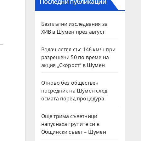
Последни публикации
Безплатни изследвания за
ХИВ в Шумен през август
Водач летял със 146 км/ч при
разрешени 50 по време на
акция „Скорост“ в Шумен
Отново без обществен
посредник на Шумен след
осмата поред процедура
Още трима съветници
напуснаха групите си в
Общински съвет – Шумен