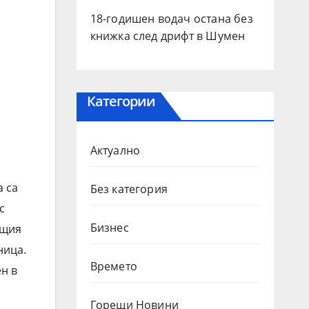
18-годишен водач остана без
книжка след дрифт в Шумен
Категории
Актуално
 са
Без категория
с
Бизнес
ещия
ница.
Времето
н в
Горещи Новини