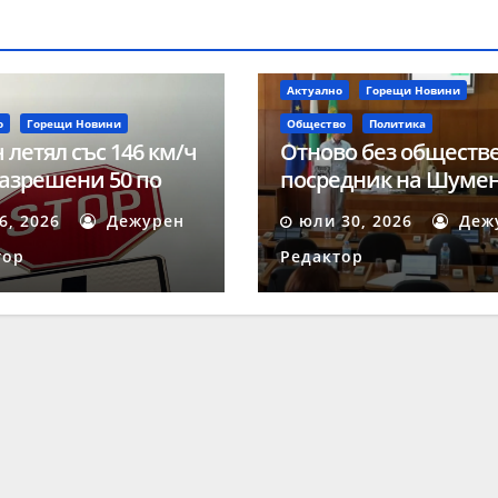
Актуално
Горещи Новини
о
Горещи Новини
Общество
Политика
 летял със 146 км/ч
Отново без обществ
азрешени 50 по
посредник на Шуме
 на акция
след осмата поред
 6, 2026
Дежурен
юли 30, 2026
Деж
ост“ в Шумен
процедура
тор
Редактор