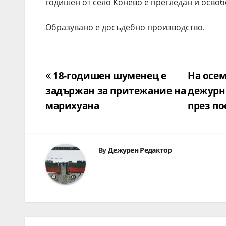
годишен от село Конево е прегледан и освоб
Образувано е досъдебно производство.
Навигация
18-годишен шуменец е
На осем
задържан за притежание на
дежурн
марихуана
през по
By
Дежурен Редактор