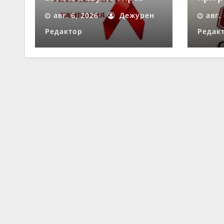
август
време
авг. 6, 2026
Дежурен
авг.
„Скор
Редактор
Редак