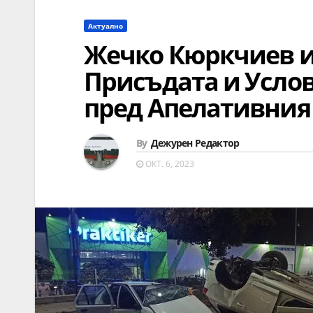
Актуално
Жечко Кюркчиев и
Присъдата и Усло
пред Апелативния
By
Дежурен Редактор
ОКТ. 6, 2023