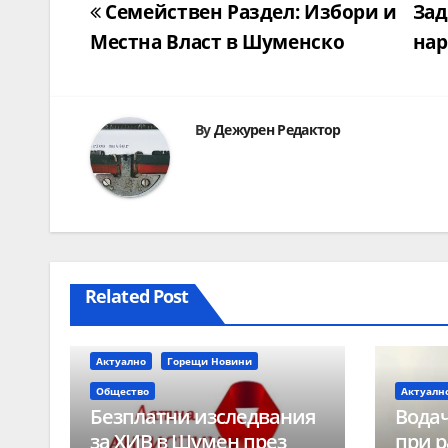
Навигация
Семействен Раздел: Избори и
Зад
Местна Власт в Шуменско
нар
By
Дежурен Редактор
Related Post
Актуално
Горещи Новини
Общество
Актуалн
Безплатни изследвания
Водач
за ХИВ в Шумен през
при р