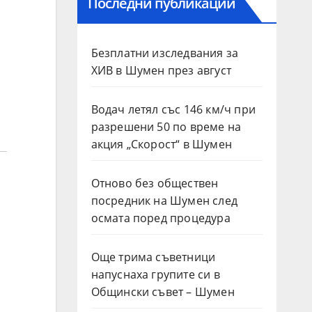
Последни публикации
Безплатни изследвания за
ХИВ в Шумен през август
Водач летял със 146 км/ч при
разрешени 50 по време на
акция „Скорост“ в Шумен
Отново без обществен
посредник на Шумен след
осмата поред процедура
Още трима съветници
напуснаха групите си в
Общински съвет – Шумен