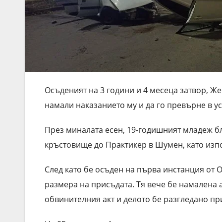
Осъденият на 3 години и 4 месеца затвор, Же
намали наказанието му и да го превърне в у
През миналата есен, 19-годишният младеж б
кръстовище до Практикер в Шумен, като изп
След като бе осъден на първа инстанция от
размера на присъдата. Тя вече бе намалена 
обвинителния акт и делото бе разгледано пр