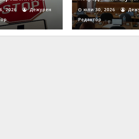
 на акция
след осмата поред
 6, 2026
Дежурен
юли 30, 2026
Деж
ост“ в Шумен
процедура
тор
Редактор