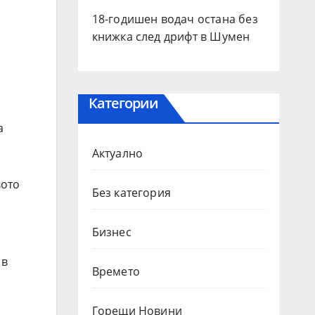
18-годишен водач остана без
книжка след дрифт в Шумен
Категории
а
Актуално
вото
Без категория
Бизнес
 в
Времето
Горещи Новини