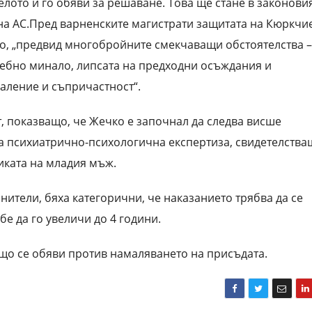
елото и го обяви за решаване. Това ще стане в законови
на АС.Пред варненските магистрати защитата на Кюркчи
во, „предвид многобройните смекчаващи обстоятелства –
дебно минало, липсата на предходни осъждания и
аление и съпричастност“.
, показващо, че Жечко е започнал да следва висше
 психиатрично-психологична експертиза, свидетелства
иката на младия мъж.
нители, бяха категорични, че наказанието трябва да се
е да го увеличи до 4 години.
що се обяви против намаляването на присъдата.