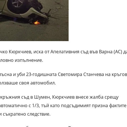
чко Кюркчиев, иска от Апелативния съд във Варна (АС) д
словно изпълнение.
лъсна и уби 23-годишната Светомира Станчева на кръго
олзваше своя автомобил.
 Окръжния съд в Шумен, Кюркчиев внесе жалба срещу
автоматично с 1/3, тъй като подсъдимият призна фактите
и съкратено следствие.