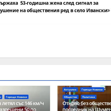
ържаха 53-годишна жена след сигнал за
ушение на обществения ред в село Ивански
Актуално
Горещи Новини
о
Горещи Новини
Общество
Политика
 летял със 146 км/ч
Отново без обществ
азрешени 50 по
посредник на Шуме