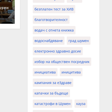
урен
безплатен тест за ХИВ
благотворителност
водач с отнета книжка
водоснабдяване
град шумен
електронно здравно досие
избор на обществен посредник
инициатива
иницитива
кампания за еЗдраве
капачки за бъдеще
катастрофи в Шумен
кауза