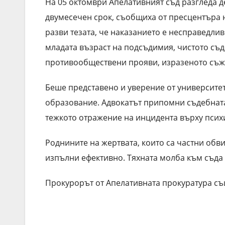
На 05 октомври Апелативният съд разгледа д
двумесечен срок, съобщиха от пресцентъра 
разви тезата, че наказанието е несправедли
младата възраст на подсъдимия, чистото съ
противообществени прояви, изразеното съж
Беше представено и уверение от университет
образование. Адвокатът припомни съдебната
тежкото отражение на инцидента върху псих
Роднините на жертвата, които са частни обви
изпълни ефективно. Тяхната молба към съда б
Прокурорът от Апелативната прокуратура съ