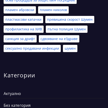
осма процедура за обществен посредник
пламен абровски
пламен николов
пластмасови капачки
превишена скорост Шумен
профилактика на ХИВ
пътна полиция Шумен
санкция за дрифт
сдвояване на еЗдраве
сексуално предавани инфекции
шумен
Категории
Актуално
Без категория