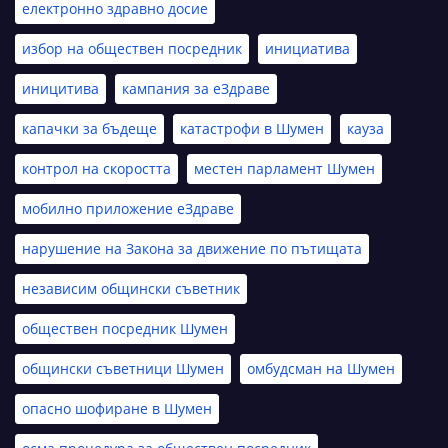
електронно здравно досие
избор на обществен посредник
инициатива
иницитива
кампания за еЗдраве
капачки за бъдеще
катастрофи в Шумен
кауза
контрол на скоростта
местен парламент Шумен
мобилно приложение еЗдраве
нарушение на Закона за движение по пътищата
независим общински съветник
обществен посредник Шумен
общински съветници Шумен
омбудсман на Шумен
опасно шофиране в Шумен