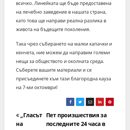
всичко. Линейката ще бъде предоставена
на лечебно заведение в нашата страна,
като това ще направи реална разлика в
живота на бъдещите поколения.
Така чрез събирането на малки капачки и
кенчета, ние можем да направим големи
неща за обществото и околната среда.
Съберете вашите материали и се
присъединете към тази благородна кауза
на 7-ми октомври!
Навигация
„Гласът
Пет произшествия за
на
последните 24 часа в