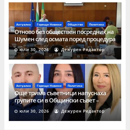
Актуално
Горещи Новини
Общество
Политика
Отново без обществен посредник на
Шумен след осмата поред процедура
юли 30, 2026
Дежурен Редактор
Актуално
Горещи Новини
Политика
Още трима съветници напуснаха
групите си в Общински съвет –
Шумен
юли 30, 2026
Дежурен Редактор