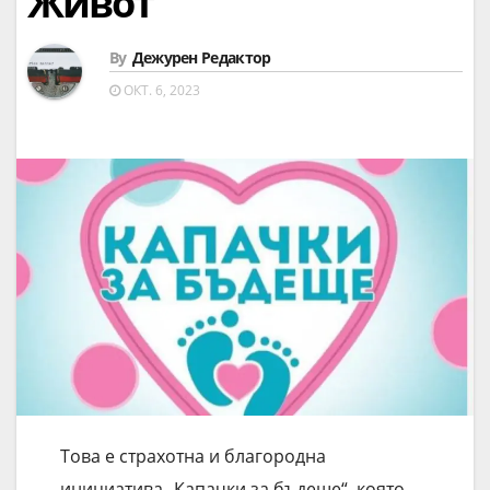
Живот
By
Дежурен Редактор
ОКТ. 6, 2023
Това е страхотна и благородна
инициатива „Капачки за бъдеще“, която