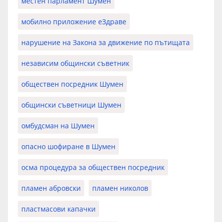
местен парламент Шумен
мобилно приложение еЗдраве
нарушение на Закона за движение по пътищата
независим общински съветник
обществен посредник Шумен
общински съветници Шумен
омбудсман на Шумен
опасно шофиране в Шумен
осма процедура за обществен посредник
пламен абровски
пламен николов
пластмасови капачки