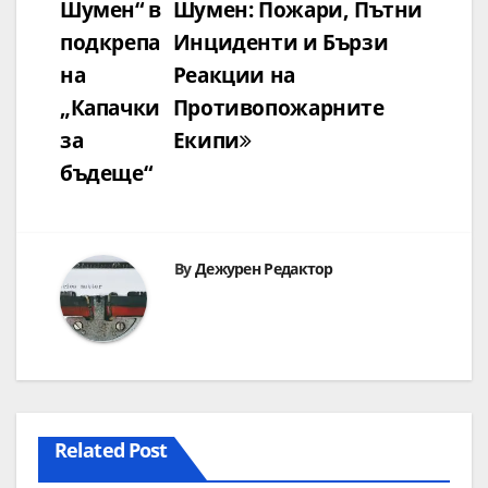
Шумен“ в
Шумен: Пожари, Пътни
подкрепа
Инциденти и Бързи
на
Реакции на
„Капачки
Противопожарните
за
Екипи
бъдеще“
By
Дежурен Редактор
Related Post