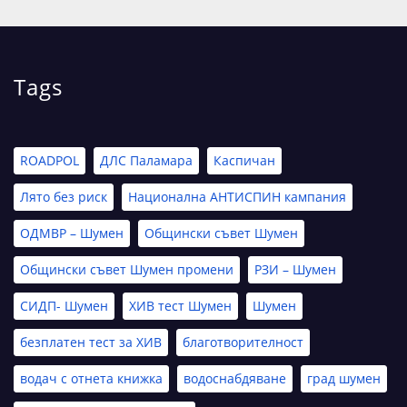
Tags
ROADPOL
ДЛС Паламара
Каспичан
Лято без риск
Национална АНТИСПИН кампания
ОДМВР – Шумен
Общински съвет Шумен
Общински съвет Шумен промени
РЗИ – Шумен
СИДП- Шумен
ХИВ тест Шумен
Шумен
безплатен тест за ХИВ
благотворителност
водач с отнета книжка
водоснабдяване
град шумен