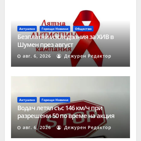
Актуално
Горещи Новини
Общество
Безплатни изследвания за ХИВ в
Шумен през август
авг. 6, 2026
Дежурен Редактор
Актуално
Горещи Новини
Водач летял със 146 км/ч при
разрешени 50 по време на акция
„Скорост“ в Шумен
авг. 6, 2026
Дежурен Редактор