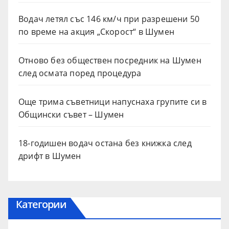
Водач летял със 146 км/ч при разрешени 50
по време на акция „Скорост“ в Шумен
Отново без обществен посредник на Шумен
след осмата поред процедура
Още трима съветници напуснаха групите си в
Общински съвет – Шумен
18-годишен водач остана без книжка след
дрифт в Шумен
Категории