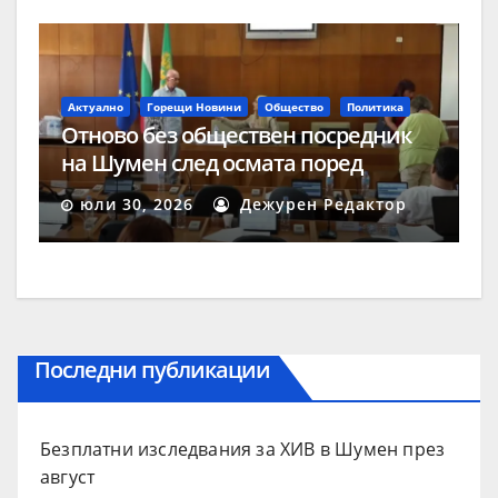
Актуално
Горещи Новини
Общество
Политика
Отново без обществен посредник
на Шумен след осмата поред
процедура
юли 30, 2026
Дежурен Редактор
Последни публикации
Безплатни изследвания за ХИВ в Шумен през
август