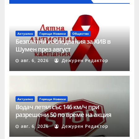
Актуално
Горещи Новини
Общество
Безплатни изследвания за ХИВ в
Шумен през август
авг. 6, 2026
Дежурен Редактор
Актуално
Горещи Новини
Водач летял със 146 км/ч при
разрешени 50 по време на акция
„Скорост“ в Шумен
авг. 6, 2026
Дежурен Редактор