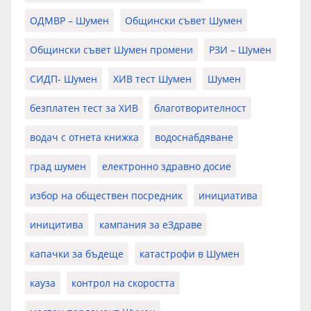
ОДМВР – Шумен
Общински съвет Шумен
Общински съвет Шумен промени
РЗИ – Шумен
СИДП- Шумен
ХИВ тест Шумен
Шумен
безплатен тест за ХИВ
благотворителност
водач с отнета книжка
водоснабдяване
град шумен
електронно здравно досие
избор на обществен посредник
инициатива
иницитива
кампания за еЗдраве
капачки за бъдеще
катастрофи в Шумен
кауза
контрол на скоростта