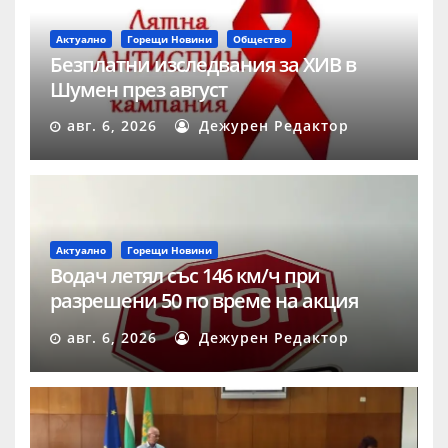
Актуално
Горещи Новини
Общество
Безплатни изследвания за ХИВ в
Шумен през август
авг. 6, 2026
Дежурен Редактор
Актуално
Горещи Новини
Водач летял със 146 км/ч при
разрешени 50 по време на акция
„Скорост“ в Шумен
авг. 6, 2026
Дежурен Редактор