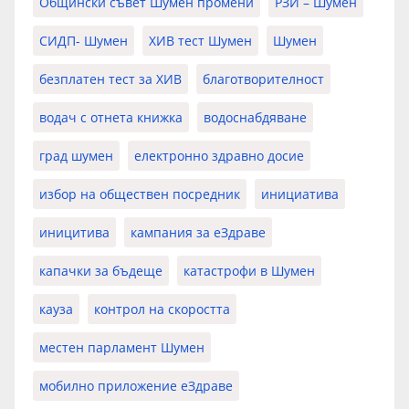
Общински съвет Шумен промени
РЗИ – Шумен
СИДП- Шумен
ХИВ тест Шумен
Шумен
безплатен тест за ХИВ
благотворителност
водач с отнета книжка
водоснабдяване
град шумен
електронно здравно досие
избор на обществен посредник
инициатива
иницитива
кампания за еЗдраве
капачки за бъдеще
катастрофи в Шумен
кауза
контрол на скоростта
местен парламент Шумен
мобилно приложение еЗдраве