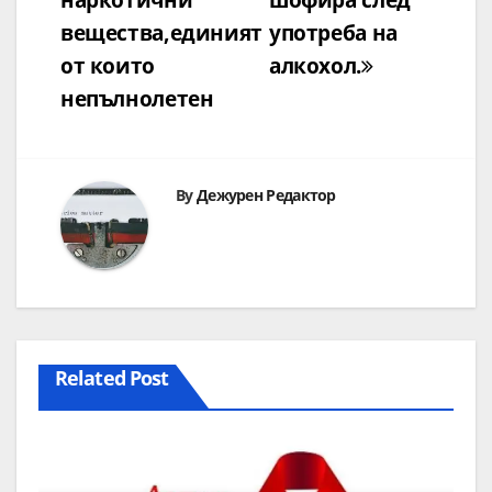
вещества,единият
употреба на
от които
алкохол.
непълнолетен
By
Дежурен Редактор
Related Post