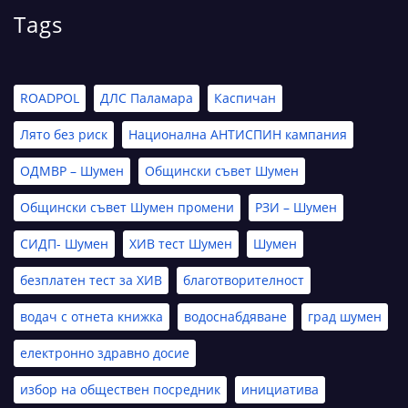
Tags
ROADPOL
ДЛС Паламара
Каспичан
Лято без риск
Национална АНТИСПИН кампания
ОДМВР – Шумен
Общински съвет Шумен
Общински съвет Шумен промени
РЗИ – Шумен
СИДП- Шумен
ХИВ тест Шумен
Шумен
безплатен тест за ХИВ
благотворителност
водач с отнета книжка
водоснабдяване
град шумен
електронно здравно досие
избор на обществен посредник
инициатива