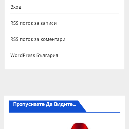
Вход
RSS поток за записи
RSS поток за коментари
WordPress България
Пропуснахте Да Видите...