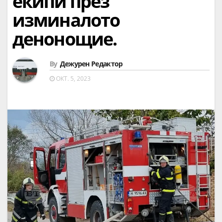
екипи през
изминалото
денонощие.
By
Дежурен Редактор
ОКТ. 5, 2023