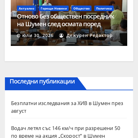
Актуално
Горещи Новини
Общество
Политика
Отново без обществен посредник
на Шумен след осмата поред
процедура
юли 30, 2026
Дежурен Редактор
Последни публикации
Безплатни изследвания за ХИВ в Шумен през
август
Водач летял със 146 км/ч при разрешени 50
по време на акция „Скорост“ в Шумен