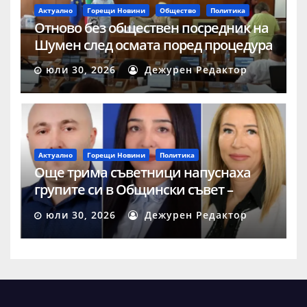
Актуално
Горещи Новини
Общество
Политика
Отново без обществен посредник на
Шумен след осмата поред процедура
юли 30, 2026
Дежурен Редактор
Актуално
Горещи Новини
Политика
Още трима съветници напуснаха
групите си в Общински съвет –
Шумен
юли 30, 2026
Дежурен Редактор