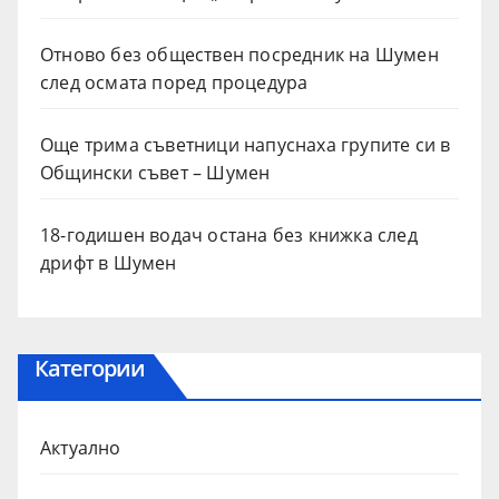
Отново без обществен посредник на Шумен
след осмата поред процедура
Още трима съветници напуснаха групите си в
Общински съвет – Шумен
18-годишен водач остана без книжка след
дрифт в Шумен
Категории
Актуално