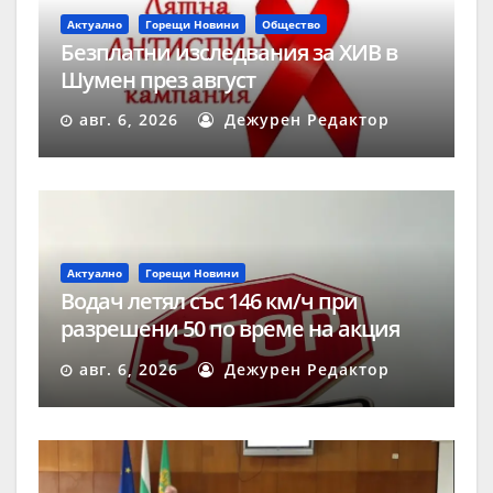
Актуално
Горещи Новини
Общество
Безплатни изследвания за ХИВ в
Шумен през август
авг. 6, 2026
Дежурен Редактор
Актуално
Горещи Новини
Водач летял със 146 км/ч при
разрешени 50 по време на акция
„Скорост“ в Шумен
авг. 6, 2026
Дежурен Редактор