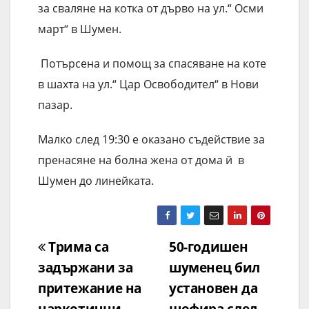
за сваляне на котка от дърво на ул.“ Осми
март“ в Шумен.
Потърсена и помощ за спасяване на коте
в шахта на ул.“ Цар Освободител“ в Нови
пазар.
Малко след 19:30 е оказано съдействие за
пренасяне на болна жена от дома й в
Шумен до линейката.
Навигация
Трима са
50-годишен
задържани за
шуменец бил
притежание на
установен да
наркотични
шофира след