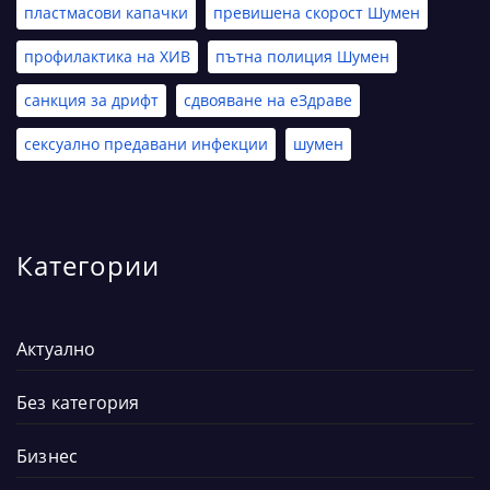
пластмасови капачки
превишена скорост Шумен
профилактика на ХИВ
пътна полиция Шумен
санкция за дрифт
сдвояване на еЗдраве
сексуално предавани инфекции
шумен
Категории
Актуално
Без категория
Бизнес