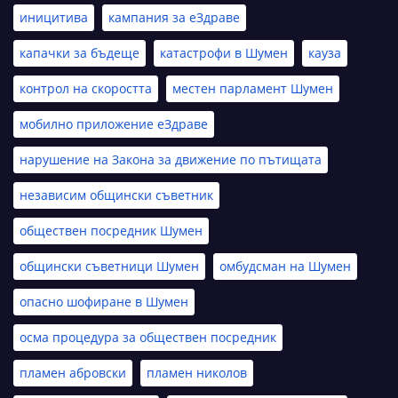
иницитива
кампания за еЗдраве
капачки за бъдеще
катастрофи в Шумен
кауза
контрол на скоростта
местен парламент Шумен
мобилно приложение еЗдраве
нарушение на Закона за движение по пътищата
независим общински съветник
обществен посредник Шумен
общински съветници Шумен
омбудсман на Шумен
опасно шофиране в Шумен
осма процедура за обществен посредник
пламен абровски
пламен николов