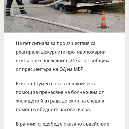
На пет сигнала за произшествия са
реагирали дежурните противопожарни
екипи през последните 24 часа,съобщиха
от пресцентъра на ОД на МВР.
Екип от Шумен е оказал техническа
помощ за пренасяне на болна жена от
жилището й в града до екип на спешна
помощ в обедните часове вчера.
В ранния следобед е оказано съдействие