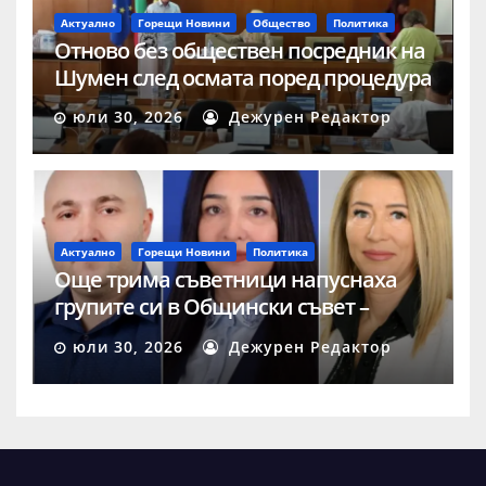
Актуално
Горещи Новини
Общество
Политика
Отново без обществен посредник на
Шумен след осмата поред процедура
юли 30, 2026
Дежурен Редактор
Актуално
Горещи Новини
Политика
Още трима съветници напуснаха
групите си в Общински съвет –
Шумен
юли 30, 2026
Дежурен Редактор