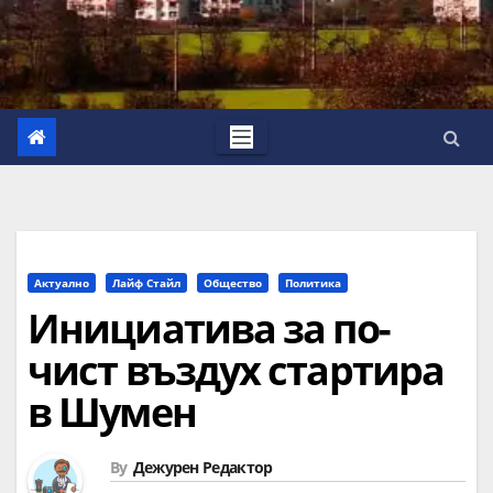
Актуално
Лайф Стайл
Общество
Политика
Инициатива за по-
чист въздух стартира
в Шумен
By
Дежурен Редактор