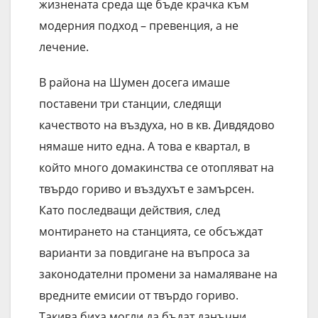
жизнената среда ще бъде крачка към
модерния подход – превенция, а не
лечение.
В района на Шумен досега имаше
поставени три станции, следящи
качеството на въздуха, но в кв. Дивдядово
нямаше нито една. А това е квартал, в
който много домакинства се отопляват на
твърдо гориво и въздухът е замърсен.
Като последващи действия, след
монтирането на станцията, се обсъждат
варианти за повдигане на въпроса за
законодателни промени за намаляване на
вредните емисии от твърдо гориво.
Такива биха могли да бъдат данъчни