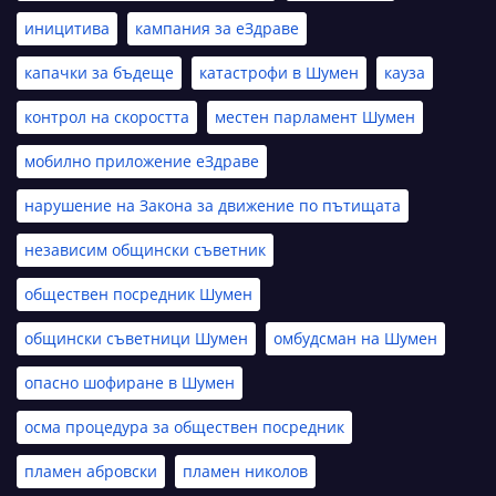
иницитива
кампания за еЗдраве
капачки за бъдеще
катастрофи в Шумен
кауза
контрол на скоростта
местен парламент Шумен
мобилно приложение еЗдраве
нарушение на Закона за движение по пътищата
независим общински съветник
обществен посредник Шумен
общински съветници Шумен
омбудсман на Шумен
опасно шофиране в Шумен
осма процедура за обществен посредник
пламен абровски
пламен николов