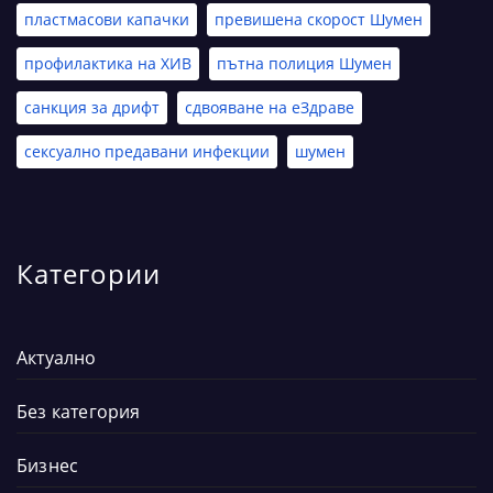
пластмасови капачки
превишена скорост Шумен
профилактика на ХИВ
пътна полиция Шумен
санкция за дрифт
сдвояване на еЗдраве
сексуално предавани инфекции
шумен
Категории
Актуално
Без категория
Бизнес