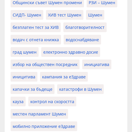
Общински съвет Шумен промени
РЗИ – Шумен
СИДП- Шумен
ХИВ тест Шумен
Шумен
безплатен тест за ХИВ
благотворителност
водач с отнета книжка
водоснабдяване
град шумен
електронно здравно досие
избор на обществен посредник
инициатива
иницитива
кампания за еЗдраве
капачки за бъдеще
катастрофи в Шумен
кауза
контрол на скоростта
местен парламент Шумен
мобилно приложение еЗдраве