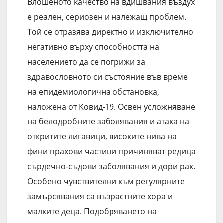
Влошеното качество на вдишвания въздух
е реален, сериозен и належащ проблем.
Той се отразява директно и изключително
негативно върху способността на
населението да се погрижи за
здравословното си състояние във време
на епидемиологична обстановка,
наложена от Ковид-19. Освен усложняване
на белодробните заболявания и атака на
откритите лигавици, високите нива на
фини прахови частици причиняват редица
сърдечно-съдови заболявания и дори рак.
Особено чувствителни към регулярните
замърсявания са възрастните хора и
малките деца. Подобряването на