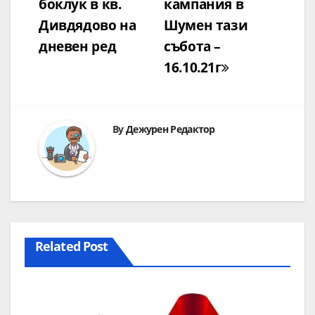
боклук в кв.
кампания в
Дивдядово на
Шумен тази
дневен ред
събота –
16.10.21г
By
Дежурен Редактор
Related Post