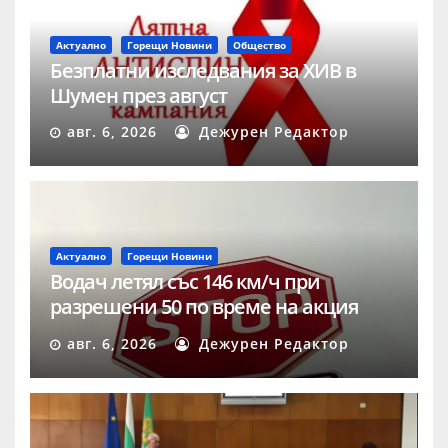
Актуално
Горещи Новини
Общество
Безплатни изследвания за ХИВ в
Шумен през август
авг. 6, 2026
Дежурен Редактор
Актуално
Горещи Новини
Водач летял със 146 км/ч при
разрешени 50 по време на акция
„Скорост“ в Шумен
авг. 6, 2026
Дежурен Редактор