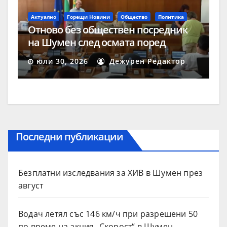
Актуално
Горещи Новини
Общество
Политика
Отново без обществен посредник
на Шумен след осмата поред
процедура
юли 30, 2026
Дежурен Редактор
Последни публикации
Безплатни изследвания за ХИВ в Шумен през
август
Водач летял със 146 км/ч при разрешени 50
по време на акция „Скорост“ в Шумен