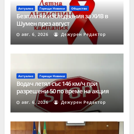
Актуално
Горещи Новини
Общество
Безплатни изследвания за ХИВ в
Шумен през август
авг. 6, 2026
Дежурен Редактор
Актуално
Горещи Новини
Водач летял със 146 км/ч при
разрешени 50 по време на акция
„Скорост“ в Шумен
авг. 6, 2026
Дежурен Редактор