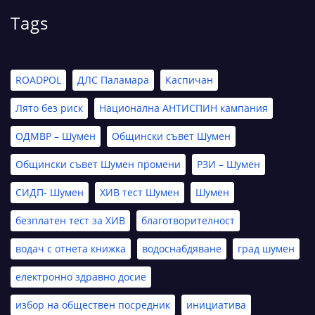
Tags
ROADPOL
ДЛС Паламара
Каспичан
Лято без риск
Национална АНТИСПИН кампания
ОДМВР – Шумен
Общински съвет Шумен
Общински съвет Шумен промени
РЗИ – Шумен
СИДП- Шумен
ХИВ тест Шумен
Шумен
безплатен тест за ХИВ
благотворителност
водач с отнета книжка
водоснабдяване
град шумен
електронно здравно досие
избор на обществен посредник
инициатива