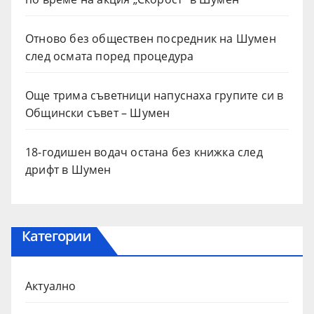
Отново без обществен посредник на Шумен
след осмата поред процедура
Още трима съветници напуснаха групите си в
Общински съвет – Шумен
18-годишен водач остана без книжка след
дрифт в Шумен
Категории
Актуално