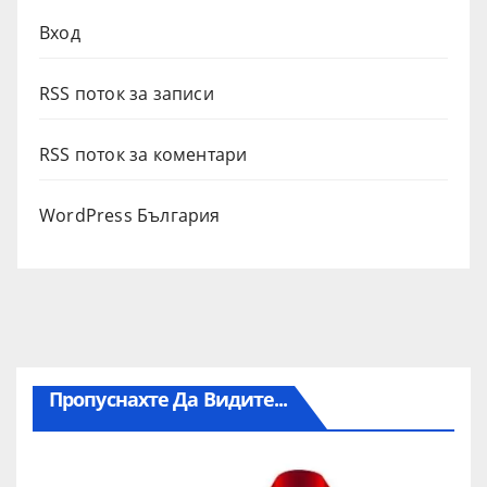
Вход
RSS поток за записи
RSS поток за коментари
WordPress България
Пропуснахте Да Видите...